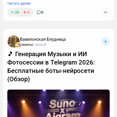
Читать далее
26
4
0
Вавилонская Блудница
Мне в поддержку недавно написали, что я
Сервисы
5 февр
обсчитался и вместо 2 часов расшифровал только
🎵 Генерация Музыки и ИИ
120 минут. Причем уже не первая такая претензия.
Фотосессии в Telegram 2026:
Я решил разобраться, откуда ноги растут 🦶
Бесплатные боты-нейросети
(Обзор)