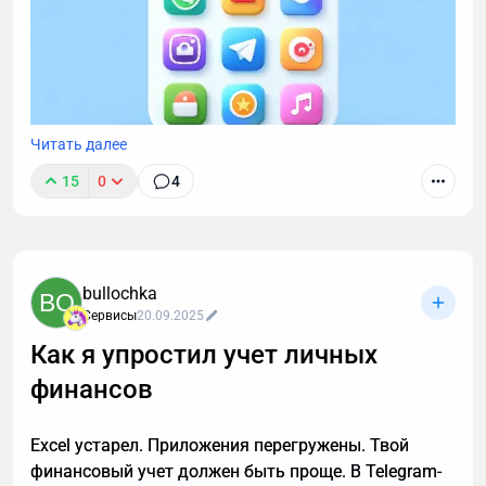
Читать далее
15
0
4
В прошлой статье обсудили идею "мессенджер как
платформа" для МСБ. В этой разберем отличия с
конкретными примерами между сайтами,
нативными приложениями и Telegram Mini Apps.
bullochka
BO
Речь пойдет о глобальных отличиях, которые
Сервисы
20.09.2025
сильнее всего влияют на принятие решения
Как я упростил учет личных
бизнеса о выборе того или иного сервиса/
платформы.
финансов
Excel устарел. Приложения перегружены. Твой
финансовый учет должен быть проще. В Telegram-