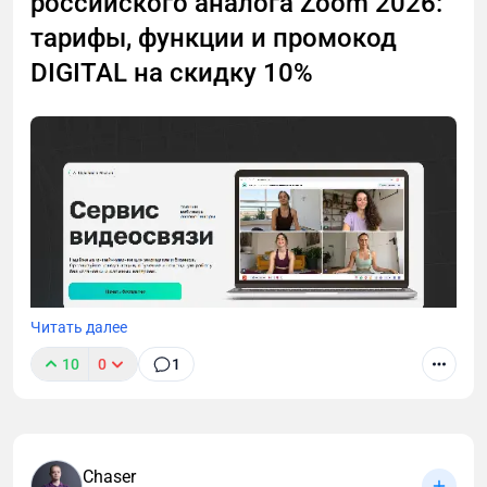
российского аналога Zoom 2026:
тарифы, функции и промокод
DIGITAL на скидку 10%
Читать далее
10
0
1
Zoom недоступен, а искать замену некогда?
Разобрала TeleBoss — российский сервис для
вебинаров и созвонов. Внутри: честный обзор,
тарифы, сравнение с конкурентами и промокод
Chaser