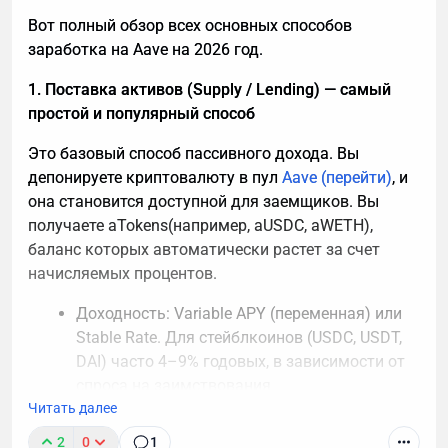
Вот полный обзор всех основных способов
заработка на Aave на 2026 год.
1. Поставка активов (Supply / Lending) — самый
простой и популярный способ
Это базовый способ пассивного дохода. Вы
депонируете криптовалюту в пул
Aave (перейти)
, и
она становится доступной для заемщиков. Вы
получаете aTokens(например, aUSDC, aWETH),
баланс которых автоматически растет за счет
начисляемых процентов.
Доходность: Variable APY (переменная) или
Stable Rate. Для стейблкоинов (USDC, USDT,
DAI) часто 4–9% годовых, в зависимости от
спроса на заимствования.
Читать далее
Преимущества: Полная ликвидность (можно
вывести в любой момент), aTokens можно
2
0
1