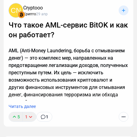
Транскрибация преобразует разговоры в текст,
Cryptooo
CN
позволяя находить любые устные договоренности
Крипто
29 апр
буквально за секунды. Рассказываю принцип
Что такое AML-сервис BitOK и как
работы этой технологии, способы ее применения. А
он работает?
также — как настроить автоматическую
расшифровку, даже если вы не разбираетесь в
технике.
AML (Anti-Money Laundering, борьба с отмыванием
денег) — это комплекс мер, направленных на
предотвращение легализации доходов, полученных
преступным путем. Их цель — исключить
возможность использования криптовалют и
других финансовых инструментов для отмывания
денег, финансирования терроризма или обхода
санкций.
Читать далее
5
1
1