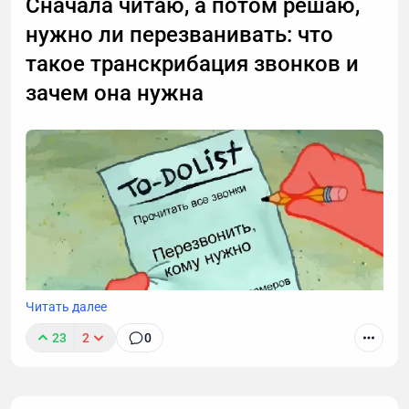
Сначала читаю, а потом решаю,
нужно ли перезванивать: что
такое транскрибация звонков и
зачем она нужна
Читать далее
23
2
0
Звонки могут длиться часами, но важные моменты
часто укладываются в пару абзацев.