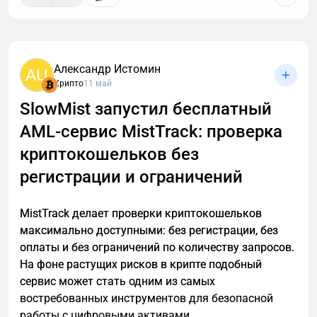
использовать в других DeFi-протоколах.
Риски: Smart-contract risk, рыночные
колебания.
Александр Истомин
AU
Aave Earn Vaults
(ERC-4626) — упрощенный вариант:
Крипто
11 май
депонируете активы в vault, и он автоматически
SlowMist запустил бесплатный
поставляет их в
Aave
. Удобно для новичков.
AML-сервис MistTrack: проверка
Многие интеграции (MetaMask, Kraken DeFi Earn)
криптокошельков без
позволяют зарабатывать прямо в привычном
регистрации и ограничений
интерфейсе.
2. Стейкинг AAVE и участие в Safety Module
MistTrack делает проверки криптокошельков
(Umbrella)
максимально доступными: без регистрации, без
оплаты и без ограничений по количеству запросов.
Aave
— токен управления протоколом. Стейкинг
На фоне растущих рисков в крипте подобный
дает дополнительный доход и защищает протокол.
сервис может стать одним из самых
Safety Module (Umbrella): Стейкаете AAVE,
востребованных инструментов для безопасной
aTokens (aUSDC и т.д.) или GHO.
работы с цифровыми активами.