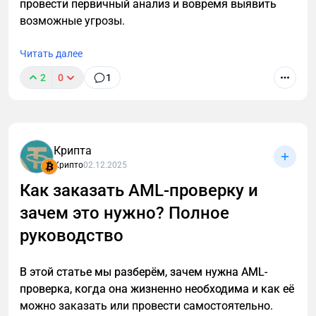
(Health Factor < 1), любой может ее ликвидировать.
провести первичный анализ и вовремя выявить
возможные угрозы.
Вы погашаете часть долга заемщика.
Получаете collateral + liquidation
Читать далее
bonus (обычно 4–10%, в V4 — динамический).
2
0
1
Потенциал: Высокий в волатильные периоды.
Профессиональные liquidators используют
ботов.
Требования: Капитал, быстрые транзакции,
Крипта
знание механики.
Крипто
02.12.2025
Как заказать AML-проверку и
Это активный, но прибыльный способ, особенно на
крупных позициях.
зачем это нужно? Полное
руководство
5. Flash Loans (Мгновенные займы)
Aave известен flash loans — займами без
В этой статье мы разберём, зачем нужна AML-
обеспечения, которые должны быть возвращены в
проверка, когда она жизненно необходима и как её
одной транзакции.
можно заказать или провести самостоятельно.