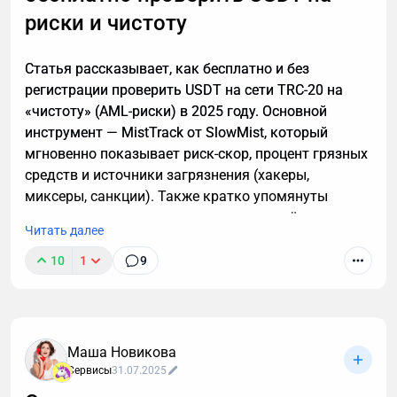
риски и чистоту
Статья рассказывает, как бесплатно и без
регистрации проверить USDT на сети TRC-20 на
«чистоту» (AML-риски) в 2025 году. Основной
инструмент — MistTrack от SlowMist, который
мгновенно показывает риск-скор, процент грязных
средств и источники загрязнения (хакеры,
миксеры, санкции). Также кратко упомянуты
альтернативы и что делать, если кошелёк оказался
Читать далее
токсичным. Цель — помочь избежать заморозки
средств на биржах.
10
1
9
Маша Новикова
Сервисы
31.07.2025