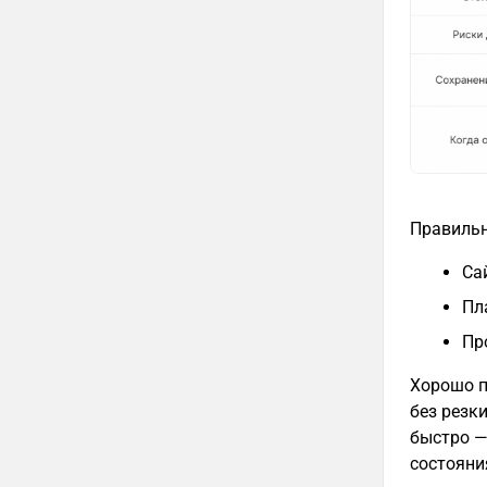
Правильн
Са
Пл
Пр
Хорошо п
без резк
быстро —
состояни