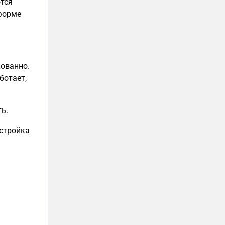
ются
тформе
кованно.
ботает,
ь.
астройка