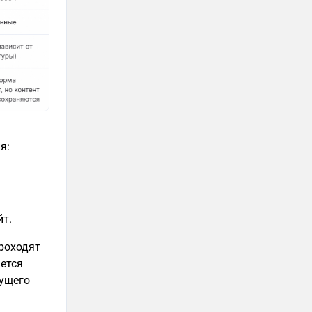
я:
йт.
роходят
ается
кущего