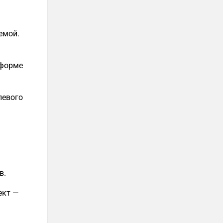
емой.
тформе
левого
в.
ект —