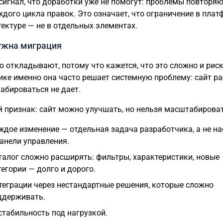
сигнал, что доработки уже не помогут: проблемы повторя
ждого цикла правок. Это означает, что ограничение в пла
тектуре — не в отдельных элементах.
ужна миграция
 откладывают, потому что кажется, что это сложно и рис
ике именно она часто решает системную проблему: сайт ра
абироваться не дает.
 признак: сайт можно улучшать, но нельзя масштабироват
ждое изменение — отдельная задача разработчика, а не н
панели управления.
талог сложно расширять: фильтры, характеристики, новые
тегории — долго и дорого.
теграции через нестандартные решения, которые сложно
ддерживать.
стабильность под нагрузкой.