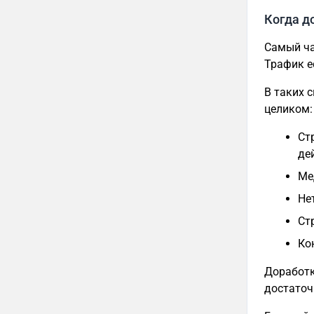
Когда д
Самый ча
Трафик ес
В таких 
целиком:
Ст
де
Ме
Не
Ст
Ко
Доработк
достаточ