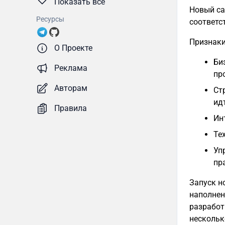
Показать все
Новый са
Ресурсы
соответс
Признаки
О Проекте
Би
Реклама
пр
Авторам
Ст
ид
Правила
Ин
Те
Уп
пр
Запуск н
наполнен
разработ
нескольк