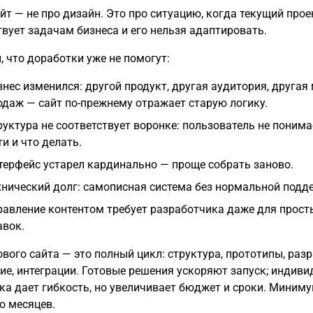
йт — не про дизайн. Это про ситуацию, когда текущий прое
твует задачам бизнеса и его нельзя адаптировать.
, что доработки уже не помогут:
знес изменился: другой продукт, другая аудитория, другая
одаж — сайт по-прежнему отражает старую логику.
руктура не соответствует воронке: пользователь не понима
ти и что делать.
терфейс устарел кардинально — проще собрать заново.
хнический долг: самописная система без нормальной подд
равление контентом требует разработчика даже для прост
авок.
ового сайта — это полный цикл: структура, прототипы, разр
ие, интеграции. Готовые решения ускоряют запуск; индив
ка дает гибкость, но увеличивает бюджет и сроки. Миним
о месяцев.