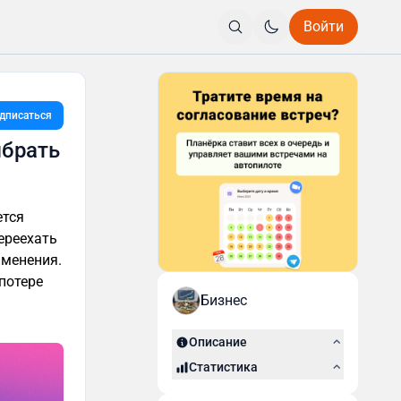
Войти
дписаться
ыбрать
ется
ереехать
именения.
потере
Бизнес
Описание
Статистика