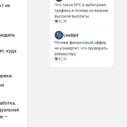
Что такое EPC в арбитраже
кт не
трафика и почему он важнее
высокой выплаты
2
0
 модель
Leadgid
Почему финансовый оффер
не конвертит: что проверить
ет, куда
вебмастеру
2
0
ержки.
ых
аботка,
идуальная
ум —