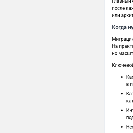
Главный 
после ка
или архи
Когда н
Миграцию
На практ
но масшт
Ключевой
Ка
в 
Ка
ка
Ин
по
Не