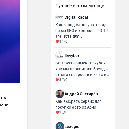
Лучшее в этом месяце
Digital Radar
Как заводам получать лиды
через SEO и контекст: ТОП-5
агентств для
3
0
промышленности и
производства
Envybox
GEO-эксперимент Envybox:
как мы продвигали бренд в
ответах нейросетей и что из
3
0
этого вышло
Андрей Снегирёв
ится
Как выбрать сервис для
амой
покупки авто из Азии
2
0
Leadgid