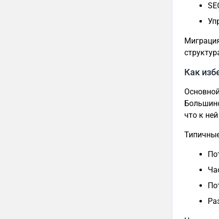
SE
Уп
Миграция 
структур
Как изб
Основной
Большинс
что к ней
Типичные
По
Ча
По
Ра