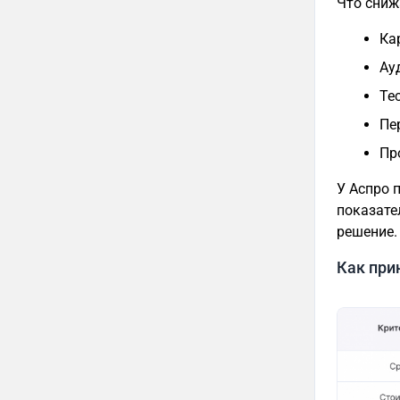
Что сниж
Ка
Ау
Те
Пе
Пр
У Аспро 
показате
решение.
Как при