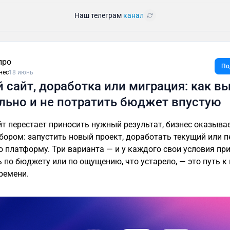
Наш телеграм
канал
про
По
нес
18 июнь
 сайт, доработка или миграция: как в
льно и не потратить бюджет впустую
йт перестает приносить нужный результат, бизнес оказыва
бором: запустить новый проект, доработать текущий или п
ю платформу. Три варианта — и у каждого свои условия пр
 по бюджету или по ощущению, что устарело, — это путь к 
времени.