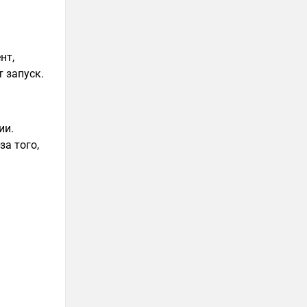
нт,
т запуск.
ии.
за того,