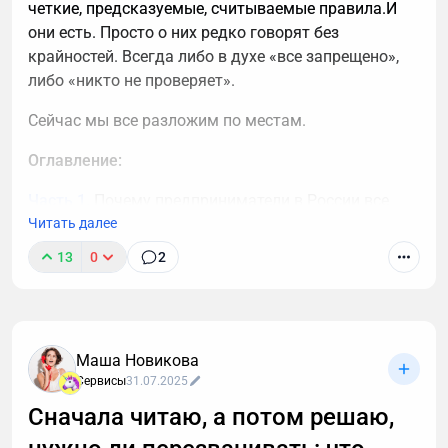
четкие, предсказуемые, считываемые правила.И
они есть. Просто о них редко говорят без
крайностей. Всегда либо в духе «все запрещено»,
либо «никто не проверяет».
Сейчас мы все разложим по местам.
Оглавление:
Часть 1.
Почему предприниматели в России все
чаще смотрят в сторону крипты
Читать далее
13
0
2
Часть 2.
Что в РФ можно делать с криптой с точки
зрения закона
Часть 3.
Как предпринимателю выбрать налоговый
режим
Маша Новикова
Сервисы
31.07.2025
Часть 4.
Как законно уменьшить налог
Сначала читаю, а потом решаю,
Часть 5.
Частые заблуждения предпринимателей