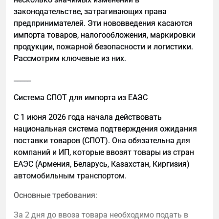
и текстах;
законодательстве, затрагивающих права
даем один четкий ответ на один запрос;
предпринимателей. Эти нововведения касаются
импорта товаров, налогообложения, маркировки
избегаем переоптимизированных
продукции, пожарной безопасности и логистики.
формулировок, которые плохо
Рассмотрим ключевые из них.
воспринимаются на слух.
_____
Как подготовить сайт к GEO
1. Сущности и контекст: кто вы и о чем сайт
Система СПОТ для импорта из ЕАЭС
Нейросети работают не с ключевыми словами, а с
С 1 июня 2026 года начала действовать
сущностями. Для GEO важно, чтобы компания,
национальная система подтверждения ожидания
продукт и тематика были описаны однозначно и
поставки товаров (СПОТ). Она обязательна для
без размытых формулировок.
компаний и ИП, которые ввозят товары из стран
ЕАЭС (Армения, Беларусь, Казахстан, Киргизия)
Для этого необходимо:
автомобильным транспортом.
четко описать бренд, продукт и сферу
Основные требования:
деятельности;
иметь отдельную страницу «О компании»;
За 2 дня до ввоза товара необходимо подать в