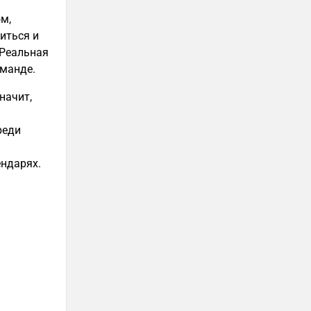
м,
оиться и
 Реальная
оманде.
начит,
реди
ендарях.