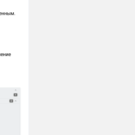
шенным.
нение