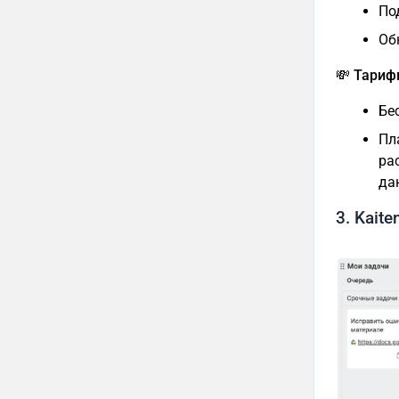
По
Об
💸 Тари
Бе
Пл
ра
да
3. Kaite