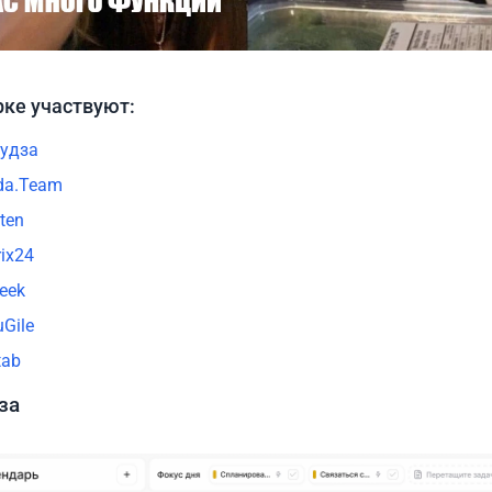
рке участвуют:
удза
da.Team
ten
rix24
eek
uGile
tab
за