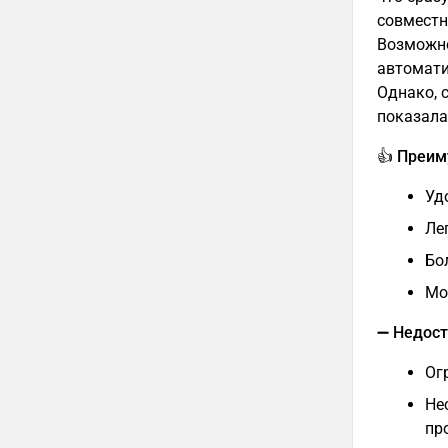
совместн
Возможно
автомати
Однако, 
показала
👍 Преи
Уд
Ле
Бо
Мо
➖ Недост
Ог
Не
пр