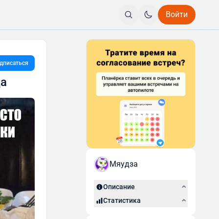
Войти
дписаться
да
Мяудза
Описание
Статистика