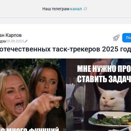
Наш телеграм
канал
ан Карпов
По
дза
09.09.2025
 отечественных таск-трекеров 2025 го