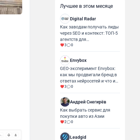
Лучшее в этом месяце
Digital Radar
Как заводам получать лиды
через SEO и контекст: ТОП-5
агентств для
3
0
промышленности и
производства
Envybox
GEO-эксперимент Envybox:
как мы продвигали бренд в
ответах нейросетей и что из
3
0
этого вышло
Андрей Снегирёв
Как выбрать сервис для
покупки авто из Азии
2
0
Leadgid