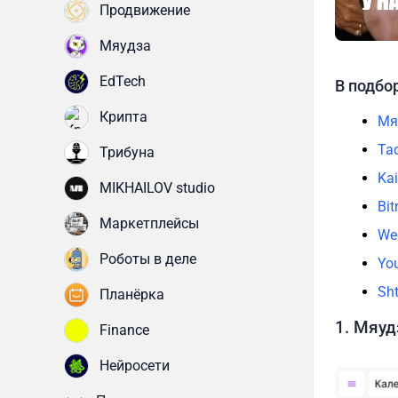
Продвижение
Мяудза
EdTech
В подбо
Крипта
Мя
Ta
Трибуна
Kai
MIKHAILOV studio
Bit
Маркетплейсы
We
Роботы в деле
Yo
Sh
Планёрка
1. Мяуд
Finance
Нейросети