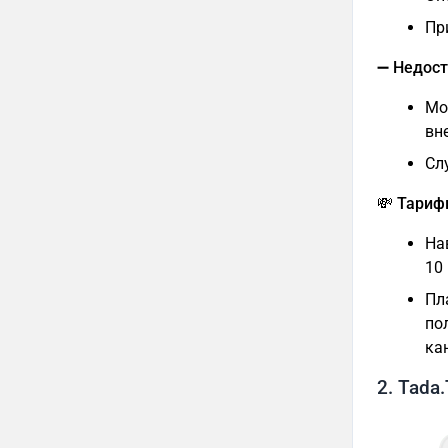
Пр
➖ Недост
Мо
вн
Сл
💸 Тари
На
10
Пл
по
ка
2. Tada