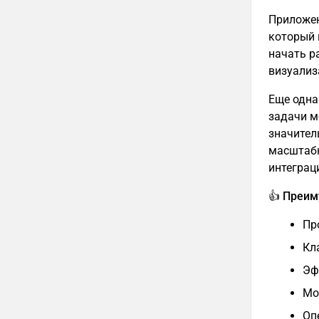
Приложен
который н
начать р
визуализ
Еще одна
задачи м
значител
масштабн
интеграц
👍 Преи
Пр
Кл
Эф
Мо
Оп