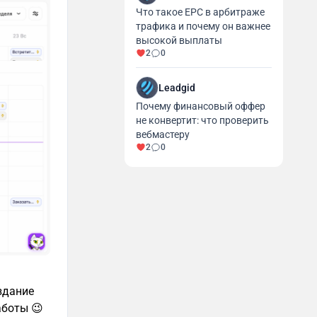
Что такое EPC в арбитраже
трафика и почему он важнее
высокой выплаты
2
0
Leadgid
Почему финансовый оффер
не конвертит: что проверить
вебмастеру
2
0
здание
аботы 😉