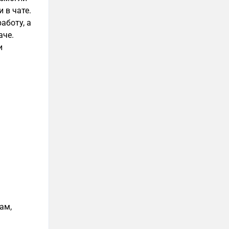
 в чате.
аботу, а
аче.
и
ам,