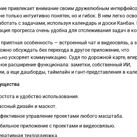
ие привлекает внимание своим дружелюбным интерфейсо
е только интуитивно понятен, но и гибок. В нем легко осв
аботать с задачами, используя календарь и доски Канбан.
ация прогресса очень удобна для отслеживания задач в к
 приятная особенность — встроенный чат и видеосвязь, а з
ожно обсуждать без перехода в другое приложение, что
ьно ускоряет коммуникацию. Судя по дорожной карте, впе
ое расширение функционала: заметки, собственный ИИ,
ии, а еще дашборды, таймлайн и гант-представления в кал
мущества
остота и удобство использования.
ассный дизайн и маскот.
фективное управление проектами любого масштаба.
бильное приложение с проектами и видеосвязью.
еративная техподдержка.