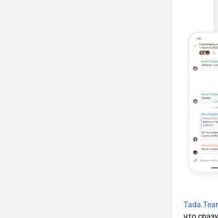
Tada.Te
что сраз