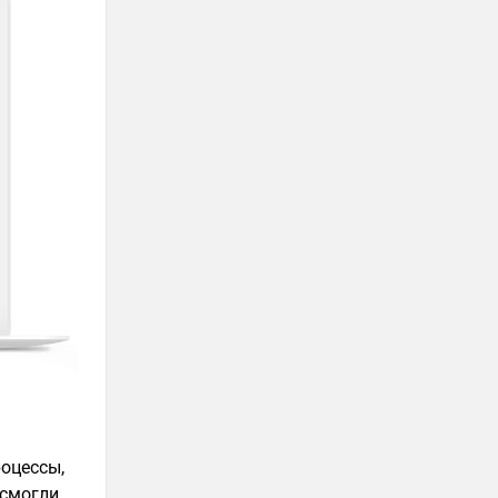
оцессы,
 смогли