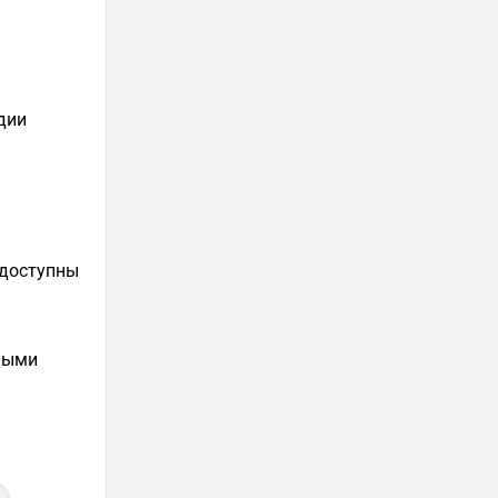
дии
 доступны
чными