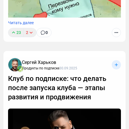
Читать далее
23
2
0
Звонки могут длиться часами, но важные моменты
часто укладываются в пару абзацев.
Транскрибация преобразует разговоры в текст,
Сергей Харьков
позволяя находить любые устные договоренности
Продукты по подписке
30.09.2025
буквально за секунды. Рассказываю принцип
Клуб по подписке: что делать
работы этой технологии, способы ее применения. А
после запуска клуба — этапы
также — как настроить автоматическую
расшифровку, даже если вы не разбираетесь в
развития и продвижения
технике.