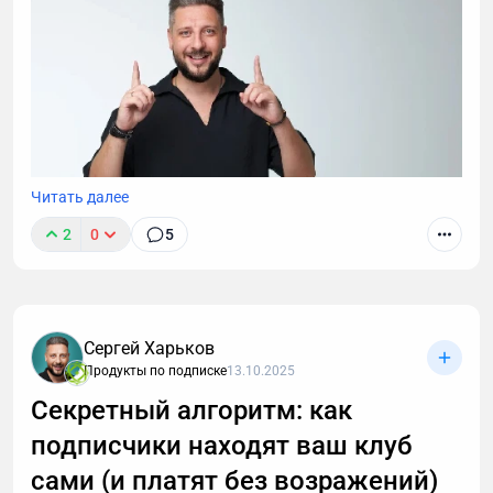
Читать далее
2
0
5
Запустить клуб по подписке — несложно. Сложнее
— сделать его прибыльным, стабильным и
долгосрочным. Но какие метрики действительно
Сергей Харьков
помогают понять, что с проектом всё хорошо?
Продукты по подписке
13.10.2025
Секретный алгоритм: как
подписчики находят ваш клуб
сами (и платят без возражений)