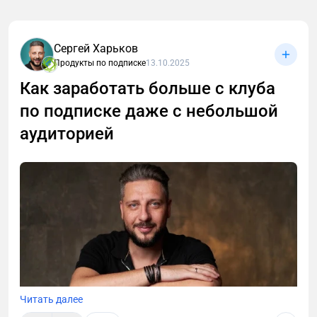
Что я вижу на практике? Большинство клубов
буксует именно на этапе продвижения. Продажи не
Сергей Харьков
растут, реклама не окупается, аудитория “думает”,
Продукты по подписке
13.10.2025
но не платит.
Как заработать больше с клуба
по подписке даже с небольшой
аудиторией
Читать далее