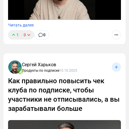
Читать далее
1
0
0
Сергей Харьков
Как продавать подписку так, чтобы люди сами
Продукты по подписке
10.10.2025
хотели вступить в клуб, без давления и
дополнительных триггеров.
Как правильно повысить чек
клуба по подписке, чтобы
участники не отписывались, а вы
зарабатывали больше