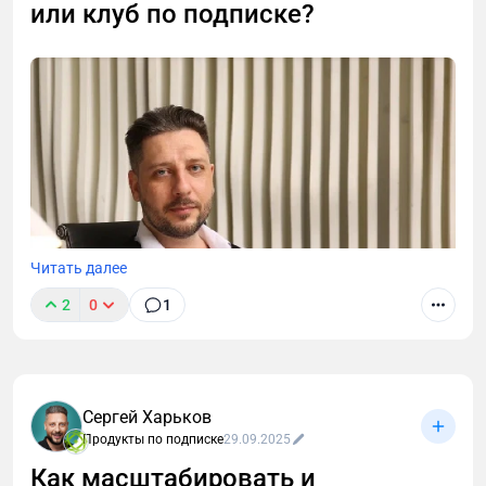
или клуб по подписке?
участников.
Читать далее
2
0
1
Сергей Харьков
Продукты по подписке
29.09.2025
Как монетизировать своих подписчиков в
Как масштабировать и
соцсетях? Ответ очевиден — создать клуб по