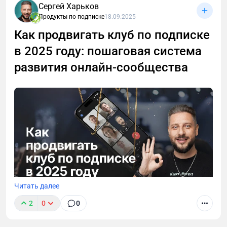
Сергей Харьков
Желательно с минимальными бюджетами или
Продукты по подписке
18.09.2025
вообще без них. В статье дам конкретные
Как продвигать клуб по подписке
шаблоны, которые помогут вам выстроить бизнес-
процессы для роста вашего клуба по подписке.
в 2025 году: пошаговая система
развития онлайн-сообщества
Читать далее
2
0
0
Как продвигать платное онлайн-сообщество по