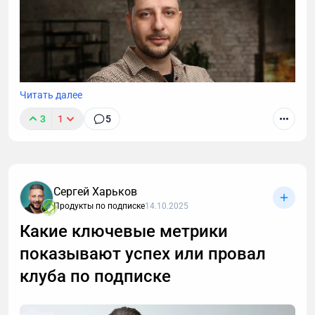
Читать далее
3
1
5
Один из главных ресурсов клуба по подписке — это
контент. Именно ради него люди оформляют
Сергей Харьков
подписку, именно из-за него её продлевают. Но как
Продукты по подписке
14.10.2025
использовать контент для продажи подписчикам и
Какие ключевые метрики
базе, а также для привлечения новых участников?
показывают успех или провал
клуба по подписке