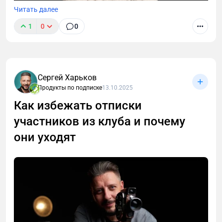
Читать далее
1
0
0
Вы запустили клуб по подписке, вложили в него
Сергей Харьков
время, душу, лучшие материалы, но люди не
Продукты по подписке
13.10.2025
спешат оформлять подписку. Почему так
Как избежать отписки
происходит?
участников из клуба и почему
они уходят