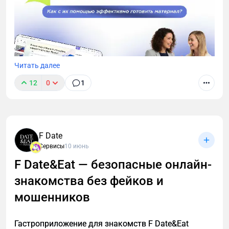
Читать далее
12
0
1
Современный педагог тратит значительную часть
времени не только на проведение уроков, но и на
подготовку: составление планов, разработку
F Date
презентаций, проверочных работ, отчетности.
Сервисы
10 июнь
Именно здесь нейросети могут существенно
облегчить процесс.
F Date&Eat — безопасные онлайн-
знакомства без фейков и
мошенников
Гастроприложение для знакомств F Date&Eat