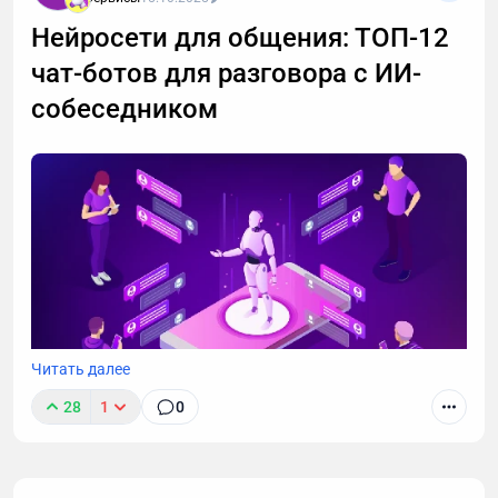
важный разговор, например, ждете курьера, то я
Нейросети для общения: ТОП-12
расскажу, почему стоит делегировать телефонные
чат-ботов для разговора с ИИ-
звонки мне.
собеседником
Читать далее
28
1
0