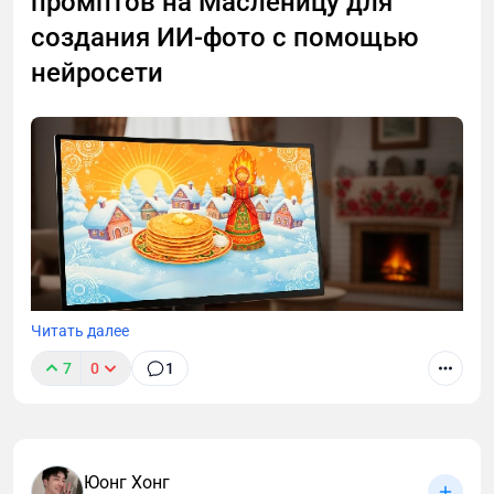
промптов на Масленицу для
создания ИИ-фото с помощью
нейросети
Читать далее
7
0
1
В этой статье вы узнаете о топовых ИИ-сервисах,
которые помогут вам подготовить уникальный и
атмосферный контент к Масленице, а также
найдете 20 готовых промптов для создания
Юонг Хонг