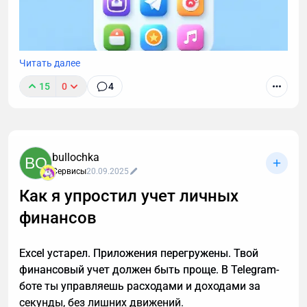
Читать далее
15
0
4
В прошлой статье обсудили идею "мессенджер как
платформа" для МСБ. В этой разберем отличия с
конкретными примерами между сайтами,
нативными приложениями и Telegram Mini Apps.
bullochka
BO
Речь пойдет о глобальных отличиях, которые
Сервисы
20.09.2025
сильнее всего влияют на принятие решения
Как я упростил учет личных
бизнеса о выборе того или иного сервиса/
платформы.
финансов
Excel устарел. Приложения перегружены. Твой
финансовый учет должен быть проще. В Telegram-
боте ты управляешь расходами и доходами за
секунды, без лишних движений.