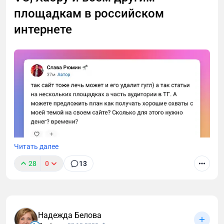
площадкам в российском
интернете
Читать далее
28
0
13
Работаем над стартапом, который поможет быстро
набирать охваты, получать лиды, повышать
лояльность к компании, качать HR-бренд, как это
было три года назад на vc.ru. Чтобы
Надежда Белова
предприниматели, эксперты и авторы выдохнули