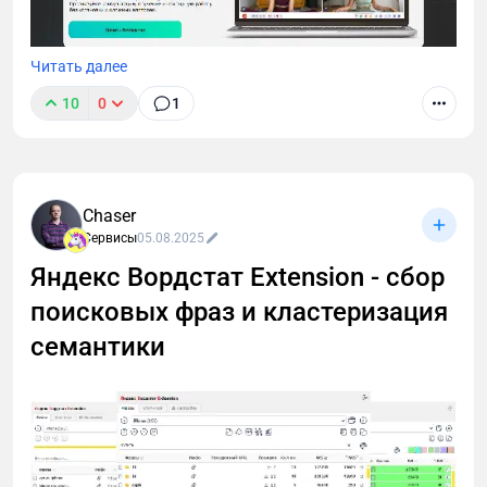
Читать далее
10
0
1
Zoom недоступен, а искать замену некогда?
Разобрала TeleBoss — российский сервис для
вебинаров и созвонов. Внутри: честный обзор,
тарифы, сравнение с конкурентами и промокод
Chaser
DIGITAL на скидку 10%.
Сервисы
05.08.2025
Яндекс Вордстат Extension - сбор
поисковых фраз и кластеризация
семантики