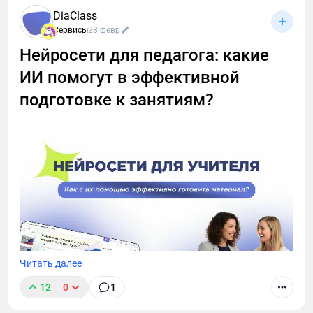
Здесь: скрытые фишки, лайфхаки для
DiaClass
бесплатников и инструкции «как быстро найти
Сервисы
28 февр
кнопку записи и не облажаться с сохранением
Нейросети для педагога: какие
созвона». Поехали разбираться, как записывать
звонки без стресса и превращать их в текст за пару
ИИ помогут в эффективной
кликов! 🚀
подготовке к занятиям?
Читать далее
12
0
1
Современный педагог тратит значительную часть