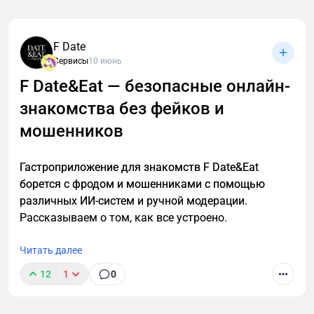
времени не только на проведение уроков, но и на
подготовку: составление планов, разработку
F Date
презентаций, проверочных работ, отчетности.
Сервисы
10 июнь
Именно здесь нейросети могут существенно
облегчить процесс.
F Date&Eat — безопасные онлайн-
знакомства без фейков и
мошенников
Гастроприложение для знакомств F Date&Eat
борется с фродом и мошенниками с помощью
различных ИИ-систем и ручной модерации.
Рассказываем о том, как все устроено.
Читать далее
12
1
0