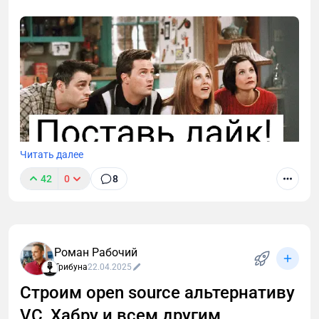
Читать далее
42
0
8
Поддержите проект реакцией и — самое главное —
оставьте отзыв. Ваше мнение бесценно для
развития проекта.
Роман Рабочий
Трибуна
22.04.2025
Строим open source альтернативу
VC, Хабру и всем другим