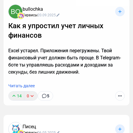
нативными приложениями и Telegram Mini Apps.
bullochka
BO
Речь пойдет о глобальных отличиях, которые
Сервисы
20.09.2025
сильнее всего влияют на принятие решения
Как я упростил учет личных
бизнеса о выборе того или иного сервиса/
платформы.
финансов
Excel устарел. Приложения перегружены. Твой
финансовый учет должен быть проще. В Telegram-
боте ты управляешь расходами и доходами за
секунды, без лишних движений.
Читать далее
14
0
5
Писец
Сервисы
06.05.2025