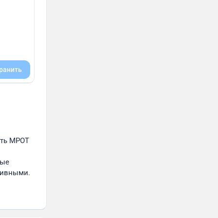
ранить
ть МРОТ 
ые 
тивными.