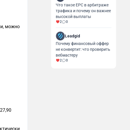
Что такое EPC в арбитраже
трафика и почему он важнее
высокой выплаты
2
0
ти, можно
Leadgid
Почему финансовый оффер
не конвертит: что проверить
вебмастеру
2
0
127,90
актически