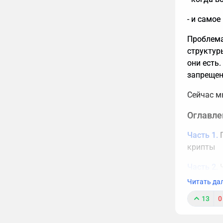
- и самое
Проблема 
структур
они есть.
запрещено
Сейчас м
Оглавле
Часть 1.
П
крипты
Часть 2.
Ч
Читать да
Часть 3.
13
0
Часть 4.