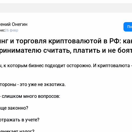
гений Онегин
По
нес
26 февр
нию, звонок с незнакомого номера — это обычно спам. И в
нг и торговля криптовалютой в РФ: ка
ратить время, объясняя в десятый раз за день, что вам не
ы кредиты, консультации и прочие услуги. Если вы тревожи
ринимателю считать, платить и не боя
 действительно важный разговор, например, ждете курьера,
, почему стоит делегировать телефонные звонки мне.
ы, к которым бизнес подходит осторожно. И криптовалюта -
тороны - это уже не экзотика.
 - слишком много вопросов:
бще законно?
 отражать в учете?
озникает налог?