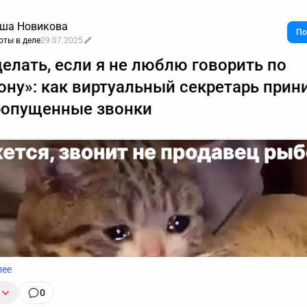
ша Новикова
По
оты в деле
29.07.2025
делать, если я не люблю говорить по
ону»: как виртуальный секретарь прин
ропущенные звонки
лее
0