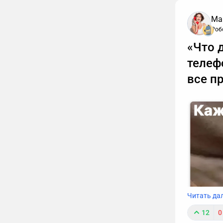
Ма
Роб
«Что 
телеф
все п
Читать да
12
0