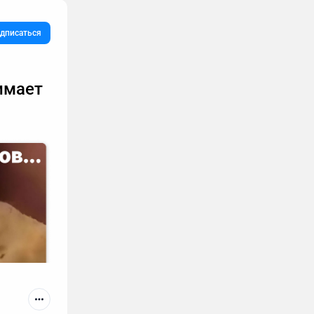
дписаться
имает