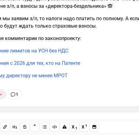
 не з/п, а взносы за «директора-бездельника» 🙈
 мы заявим з/п, то налоги надо платить по полному. А есл
то будут ждать только страховые взносы.
е комментарии по законопроекту:
ение лимитов на УСН без НДС
ния с 2026 для тех, кто на Патенте
му директору не менее МРОТ
1
"
1
X
X
1