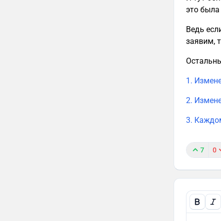
это была
Ведь если
заявим, 
Остальны
1. Измен
2. Измене
3. Каждо
7
0