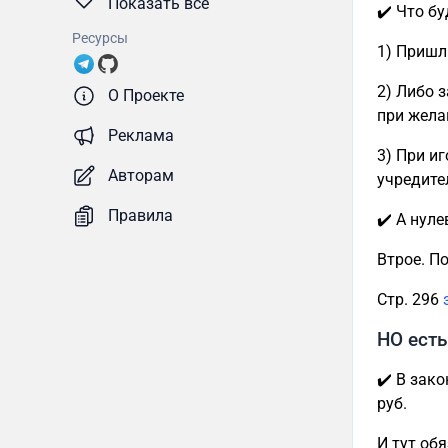
Показать все
✔️ Что бу
Ресурсы
1) Пришл
2) Либо з
О Проекте
при жела
Реклама
3) При иг
Авторам
учредите
Правила
✔️ А нул
Втрое. П
Стр. 296
НО есть
✔️ В зако
руб.
И тут об