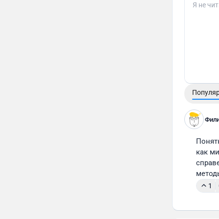
Популя
Фили
Понятн
как м
справ
метод
1