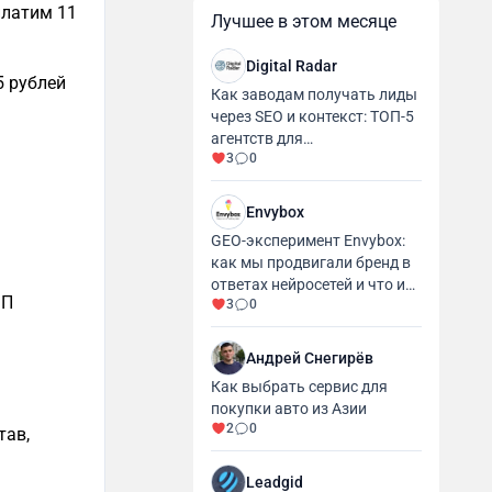
платим 11
Лучшее в этом месяце
Digital Radar
5 рублей
Как заводам получать лиды
через SEO и контекст: ТОП-5
агентств для
3
0
промышленности и
производства
Envybox
GEO-эксперимент Envybox:
как мы продвигали бренд в
ответах нейросетей и что из
ИП
3
0
этого вышло
Андрей Снегирёв
Как выбрать сервис для
покупки авто из Азии
2
0
тав,
Leadgid