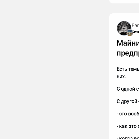
Ев
Биз
К сожале
Майни
обязаны т
интересн
предп
упустить
расскажу
Есть тем
них.
С одной с
С другой
- это воо
- как это
- когда в