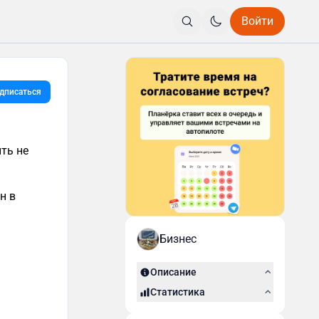
Войти
дписаться
ть не
н в
Бизнес
Описание
Статистика