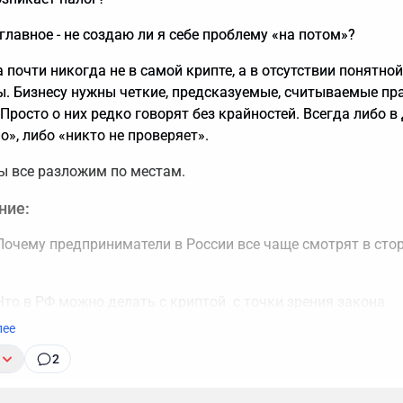
 главное - не создаю ли я себе проблему «на потом»?
почти никогда не в самой крипте, а в отсутствии понятной
ы. Бизнесу нужны четкие, предсказуемые, считываемые пр
 Просто о них редко говорят без крайностей. Всегда либо в 
», либо «никто не проверяет».
ы все разложим по местам.
ние:
очему предприниматели в России все чаще смотрят в сто
то в РФ можно делать с криптой с точки зрения закона
лее
Как предпринимателю выбрать налоговый режим
2
Как законно уменьшить налог