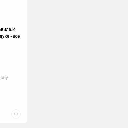
авила.И
духе «все
рону