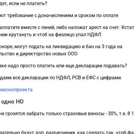
дет, если не платить?
ют требование с доначислением и сроком по оплате
аплатите вместе с пеней, либо наложат арест на счет. Кста
нии крутануть и чтоб на физлицо упал НДФЛ
оноре, могут подать на ликвидацию и бан на 3 года на
льство и директорство новых ООО
евке надо просто платить или еще декларации подавать?
одаем все декларации по НДФЛ, РСВ и ЕФС с цифрами.
законопроекта
 одно НО
не грозятся забрать только страховые взносы - 30%, т.е. 8 
язательно будут доп. разъяснения, как сделать так, чтоб ф