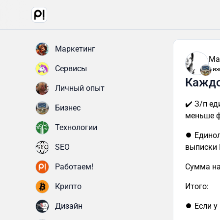
Маркетинг
Ма
Сервисы
Биз
Каждо
Личный опыт
✔️ З/п е
Бизнес
меньше ф
Технологии
⏺ Единол
SEO
выписки 
Работаем!
Сумма нал
Крипто
Итого:
Дизайн
⏺ Если у