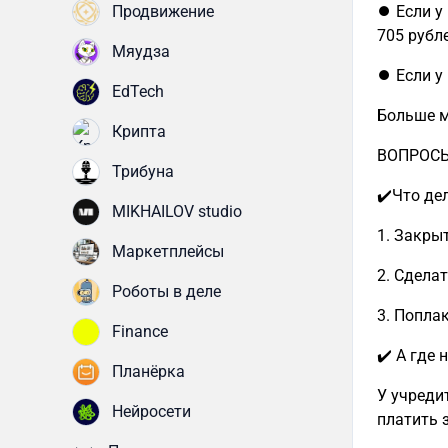
Продвижение
⏺ Если у
705 рубл
Мяудза
⏺ Если у 
EdTech
Больше м
Крипта
ВОПРОС
Трибуна
✔️Что дел
MIKHAILOV studio
1. Закры
Маркетплейсы
2. Сдела
Роботы в деле
3. Попла
Finance
✔️ А где
Планёрка
У учреди
Нейросети
платить з