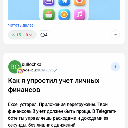
Читать далее
15
0
4
В прошлой статье обсудили идею "мессенджер как
платформа" для МСБ. В этой разберем отличия с
конкретными примерами между сайтами,
нативными приложениями и Telegram Mini Apps.
bullochka
BO
Речь пойдет о глобальных отличиях, которые
Сервисы
20.09.2025
сильнее всего влияют на принятие решения
Как я упростил учет личных
бизнеса о выборе того или иного сервиса/
платформы.
финансов
Excel устарел. Приложения перегружены. Твой
финансовый учет должен быть проще. В Telegram-
боте ты управляешь расходами и доходами за
секунды, без лишних движений.