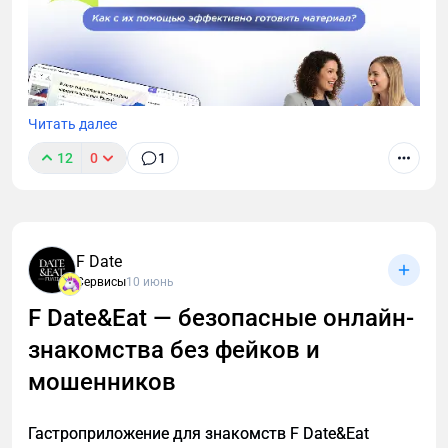
Читать далее
12
0
1
Современный педагог тратит значительную часть
времени не только на проведение уроков, но и на
подготовку: составление планов, разработку
F Date
презентаций, проверочных работ, отчетности.
Сервисы
10 июнь
Именно здесь нейросети могут существенно
облегчить процесс.
F Date&Eat — безопасные онлайн-
знакомства без фейков и
мошенников
Гастроприложение для знакомств F Date&Eat