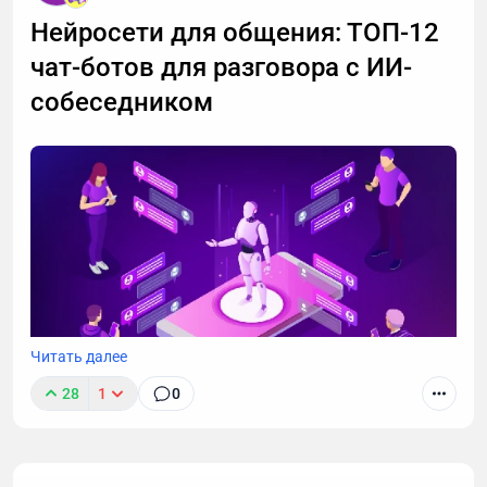
важный разговор, например, ждете курьера, то я
Нейросети для общения: ТОП-12
расскажу, почему стоит делегировать телефонные
чат-ботов для разговора с ИИ-
звонки мне.
собеседником
Читать далее
28
1
0