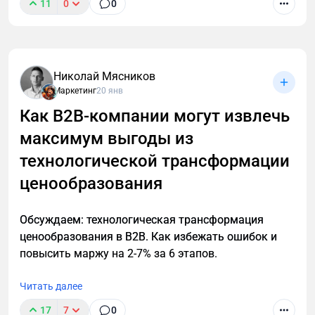
11
0
0
В B2B нечасто встретишь четко сформулированное
позиционирование компании. Нет, точнее не так. В
В2В позиционирования практически нет. У многих
крупных производственных компаний есть
Николай Мясников
крупные мощности, советское наследие и сайт,
Маркетинг
20 янв
написанный еще на html-табличке. Обороты просто
Как B2B-компании могут извлечь
гигантские! А маркетинга нет вообще… И это
максимум выгоды из
грустно. Но!
технологической трансформации
ценообразования
Обсуждаем: технологическая трансформация
ценообразования в B2B. Как избежать ошибок и
повысить маржу на 2-7% за 6 этапов.
Читать далее
17
7
0