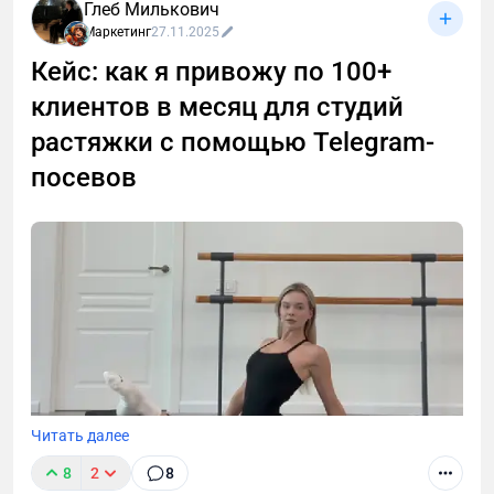
Глеб Милькович
с малым, средним и крупным бизнесом.
Маркетинг
27.11.2025
Кейс: как я привожу по 100+
клиентов в месяц для студий
растяжки с помощью Telegram-
посевов
Читать далее
8
2
8