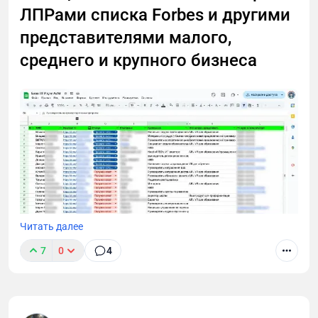
ЛПРами списка Forbes и другими
представителями малого,
среднего и крупного бизнеса
Читать далее
7
0
4
В этом лонгриде я расскажу, как через тернии проб
и ошибок пришел к технологии cold outreach для
лидогенерации в B2B и Tech. Поделюсь выводами,
которые сделал после тысяч (!) холодных диалогов