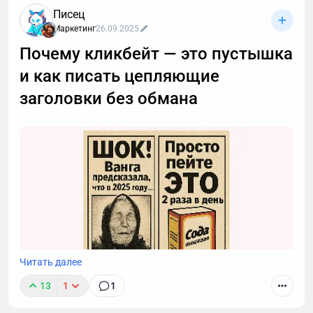
развития стратегии и навыков продаж внутри
Писец
компании. В начале 2021 года была переписана
Маркетинг
26.09.2025
маркетинговая стратегия, в рамках которой было
принято решение развивать контент-маркетинг.
Почему кликбейт — это пустышка
и как писать цепляющие
заголовки без обмана
Читать далее
13
1
1
Авторы хотят, чтобы их статью заметили, и ради