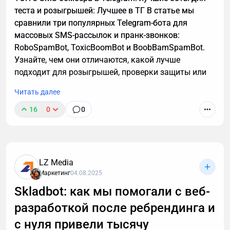
теста и розыгрышей: Лучшее в ТГ В статье мы
сравнили три популярных Telegram-бота для
массовых SMS-рассылок и пранк-звонков:
RoboSpamBot, ToxicBoomBot и BoobBamSpamBot.
Узнайте, чем они отличаются, какой лучше
подходит для розыгрышей, проверки защиты или
аналитики, а также о важных правилах легального
Читать далее
использования инструментов.
16
0
0
LZ Media
Маркетинг
04.08.2025
Skladbot: как мы помогали с веб-
разработкой после ребрендинга и
с нуля привели тысячу