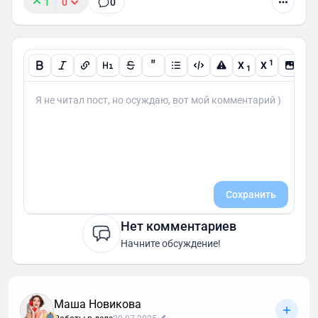
1
0
0
"
1
X
X
1
Сохранить
Нет комментариев
Начните обсуждение!
Маша Новикова