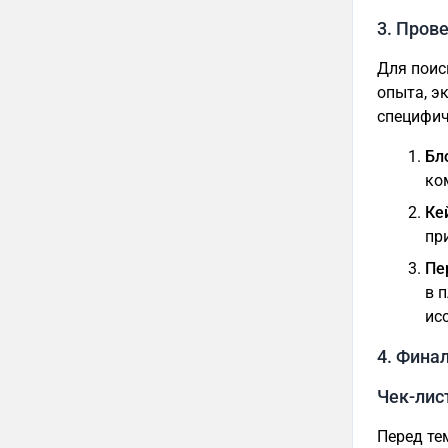
3. Прове
Для поис
опыта, э
специфич
Бл
ко
Ке
пр
Пе
в 
ис
4. Фина
Чек-лис
Перед те