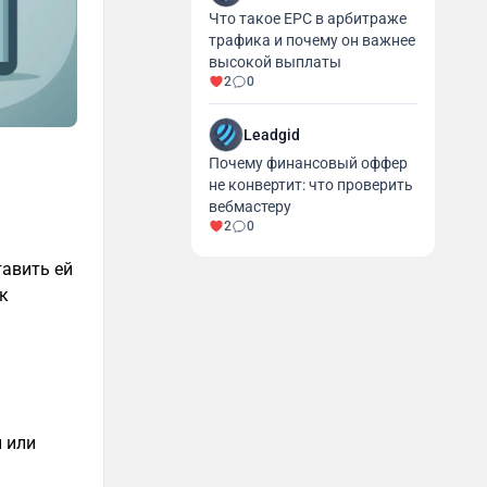
Что такое EPC в арбитраже
трафика и почему он важнее
высокой выплаты
2
0
Leadgid
Почему финансовый оффер
не конвертит: что проверить
вебмастеру
2
0
тавить ей
к
 или