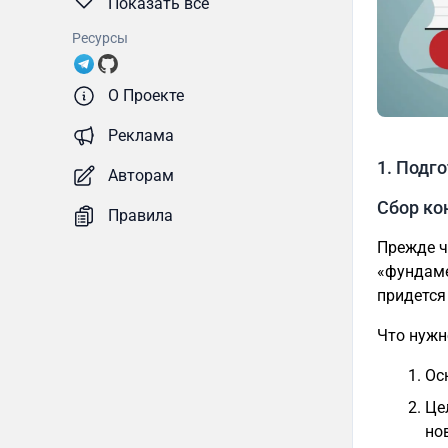
Показать все
Ресурсы
О Проекте
Реклама
1. Подг
Авторам
Сбор ко
Правила
Прежде ч
«фундаме
придется
Что нужн
Ос
Це
но