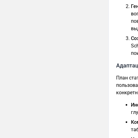
Ге
во
по
вы
Со
Sc
по
Адаптац
План ста
пользова
конкретн
Ин
гл
Ко
та