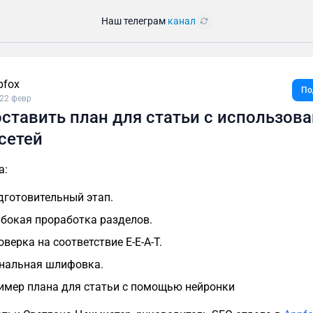
Наш телеграм
канал
pfox
По
22 февр
оставить план для статьи с использов
сетей
а:
дготовительный этап.
убокая проработка разделов.
оверка на соответствие E-E-A-T.
нальная шлифовка.
имер плана для статьи с помощью нейронки