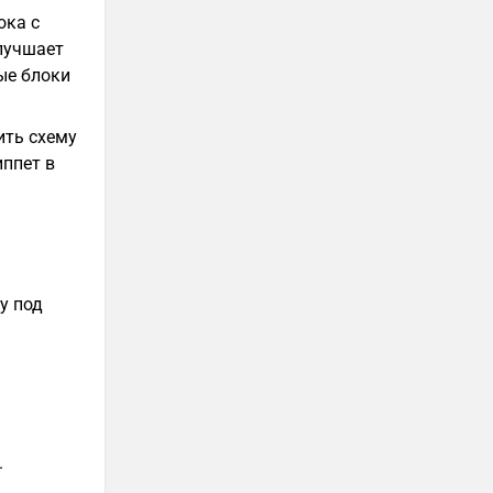
ока с
улучшает
ые блоки
ить схему
иппет в
у под
.