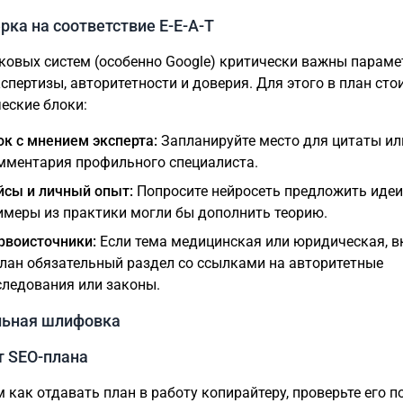
рка на соответствие E-E-A-T
ковых систем (особенно Google) критически важны парам
кспертизы, авторитетности и доверия. Для этого в план сто
еские блоки:
ок с мнением эксперта:
Запланируйте место для цитаты ил
мментария профильного специалиста.
йсы и личный опыт:
Попросите нейросеть предложить идеи
имеры из практики могли бы дополнить теорию.
рвоисточники:
Если тема медицинская или юридическая, 
план обязательный раздел со ссылками на авторитетные
следования или законы.
льная шлифовка
т SEO-плана
м как отдавать план в работу копирайтеру, проверьте его п