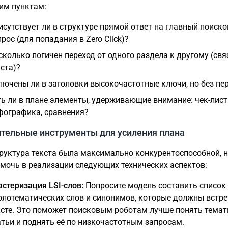
им пунктам:
исутствует ли в структуре прямой ответ на главный поиск
рос (для попадания в Zero Click)?
сколько логичен переход от одного раздела к другому (свя
кста)?
лючены ли в заголовки высокочастотные ключи, но без пе
ть ли в плане элементы, удерживающие внимание: чек-лист
фографика, сравнения?
тельные инструменты для усиления плана
руктура текста была максимально конкурентоспособной, 
мочь в реализации следующих технических аспектов:
астеризация LSI-слов:
Попросите модель составить список
олотематических слов и синонимов, которые должны встре
ксте. Это поможет поисковым роботам лучше понять темат
атьи и поднять её по низкочастотным запросам.