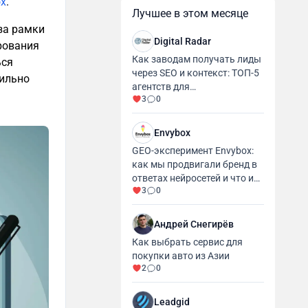
ox
.
Лучшее в этом месяце
за рамки
Digital Radar
рования
Как заводам получать лиды
ься
через SEO и контекст: ТОП-5
вильно
агентств для
3
0
промышленности и
производства
Envybox
GEO-эксперимент Envybox:
как мы продвигали бренд в
ответах нейросетей и что из
3
0
этого вышло
Андрей Снегирёв
Как выбрать сервис для
покупки авто из Азии
2
0
Leadgid