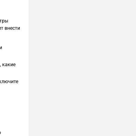
етры
ит внести
и
, какие
включите
о