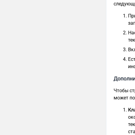
следующ
Пр
зап
На
те
Вк
Ес
ин
Дополни
Чтобы ст
может по
Кл
ок
те
ст