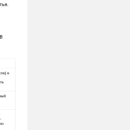
тья.
 В