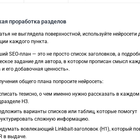
окая проработка разделов
атья не выглядела поверхностной, используйте нейросети 
ции каждого пункта.
ий SEO-план — это не просто список заголовков, а подроб
еское задание для автора, в котором прописан смысл каж
 и его добавочная ценность».
лучения общего плана попросите нейросеть:
списать тезисно, о чем именно нужно рассказать в каждом
дразделе H3.
едложить варианты списков или таблиц, которые помогут
руктурировать сложную информацию.
идумать вовлекающий Linkbait-заголовок (H1), который п
R в выдаче.