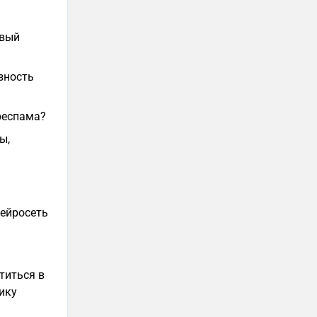
овый
зность
респама?
ы,
нейросеть
титься в
ику