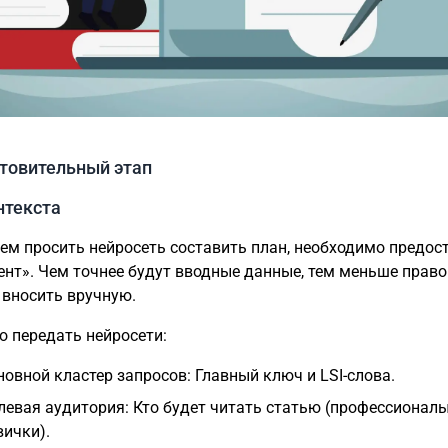
отовительный этап
нтекста
ем просить нейросеть составить план, необходимо предос
нт». Чем точнее будут вводные данные, тем меньше право
 вносить вручную.
о передать нейросети:
новной кластер запросов: Главный ключ и LSI-слова.
левая аудитория: Кто будет читать статью (профессионалы
вички).