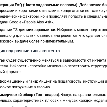
нерация FAQ (Часто задаваемые вопросы):
Добавление бл
просами и короткими ответами в конце статьи не только 
веденческие факторы, но и позволяет попасть в специальн
дачи Google «People Also Ask».
здание ТЗ для микроразметки:
Нейросеть может подготов
hema.org для статьи, отзывов или рецептов, что сделает сн
исковой выдаче более привлекательным.
ия под разные типы контента
тьи будет существенно меняться в зависимости от интента
теля. Нейросеть способна мгновенно перестроить структур
ый формат:
формационный гайд:
Акцент на пошаговость, инструкции и
убокое погружение в теорию.
ммерческий обзор (Топ товаров):
Фокус на сравнительных
блицах, характеристиках, плюсах и минусах каждой модели