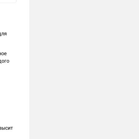
для
ное
дого
овысит