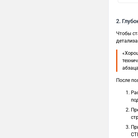
2. Глуб
Чтобы ст
детализа
«Хорош
технич
абзаца
После по
Ра
по
Пр
ст
Пр
CT