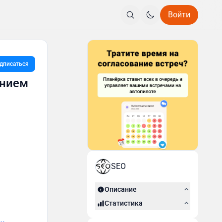
Войти
дписаться
анием
SEO
Описание
Статистика