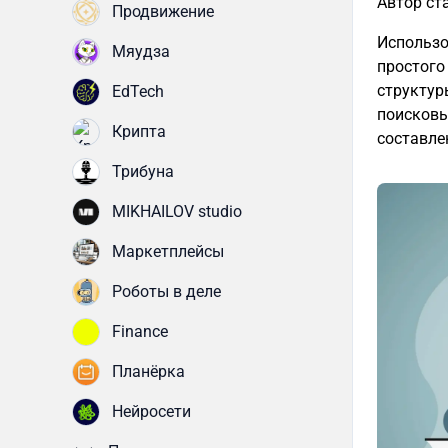
Автор ст
Продвижение
Использо
Мяудза
простого
структур
EdTech
поисковы
Крипта
составле
Трибуна
MIKHAILOV studio
Маркетплейсы
Роботы в деле
Finance
Планёрка
Нейросети