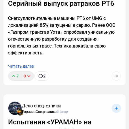
Серийный выпуск ратраков РТ6
работы этой технологии, способы ее применения. А
также — как настроить автоматическую
Снегоуплотнительные машины РТ6 от UMG с
расшифровку, даже если вы не разбираетесь в
локализацией 85% запущены в серию. Ранее ООО
технике.
«Газпром трансгаз Ухта» опробовал уникальную
отечественную разработку для создания
горнолыжных трасс. Техника доказала свою
эффективность.
Читать далее
7
0
2
Дело спецтехники
ЕвразияСпецтехника
6 февр
Испытания «УРАМАН» на