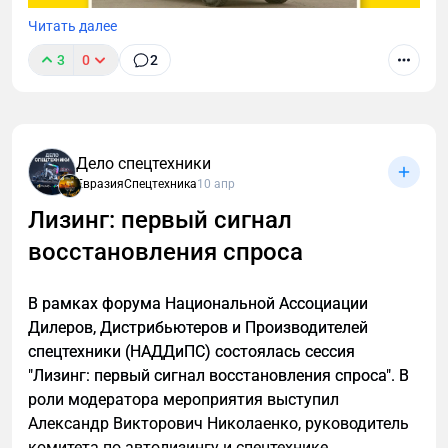
Читать далее
3
0
2
ПАО "КАМАЗ" презентовал новинки для лесной
Дело спецтехники
отрасли. "Мы предлагаем продуктовую программу
ЕвразияСпецтехника
10 апр
«Лесник», это не отдельные машины, а целая
Лизинг: первый сигнал
экосистема. Наша цель – закрыть всю
восстановления спроса
технологическую цепочку: от лесозаготовки до
вывозки и вспомогательных операций".
В рамках форума Национальной Ассоциации
Дилеров, Дистрибьютеров и Производителей
спецтехники (НАДДиПС) состоялась сессия
"Лизинг: первый сигнал восстановления спроса". В
роли модератора мероприятия выступил
Александр Викторович Николаенко, руководитель
комитета по автолизингу и спецтехнике,