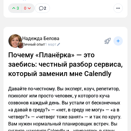
3
0
2
Надежда Белова
Личный опыт
1 март
Почему «Планёрка» — это
заебись: честный разбор сервиса,
7 апреля в Москве пройдет форум Национальной
Ассоциации Дилеров, Дистрибьютеров и
который заменил мне Calendly
Производителей спецтехники (НАДДиПС).
Стратегический партнер мероприятия «Авито
Давайте по-честному. Вы эксперт, коуч, репетитор,
Спецтехника». Опубликованы спикеры форума!
психолог или просто человек, у которого куча
созвонов каждый день. Вы устали от бесконечных
«а давай в среду?» — «нет, в среду не могу» — «а в
четверг?» — «четверг тоже занят» — и так по кругу.
Вам нужен нормальный планировщик встреч. Вы
гуглите, находите Calendly и… упираетесь в стену.