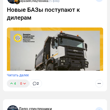
ЕвразияСпецтехника
25 февр
Новые БАЗы поступают к
дилерам
Читать далее
4
0
2
Участник выставки-форума Eurasian Construction
Дело спецтехники