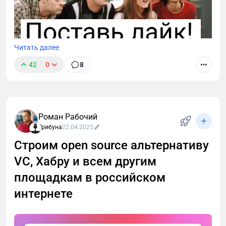
Читать далее
42
0
8
Поддержите проект реакцией и — самое главное —
оставьте отзыв. Ваше мнение бесценно для
развития проекта.
Роман Рабочий
Трибуна
22.04.2025
Строим open source альтернативу
VC, Хабру и всем другим
площадкам в российском
интернете