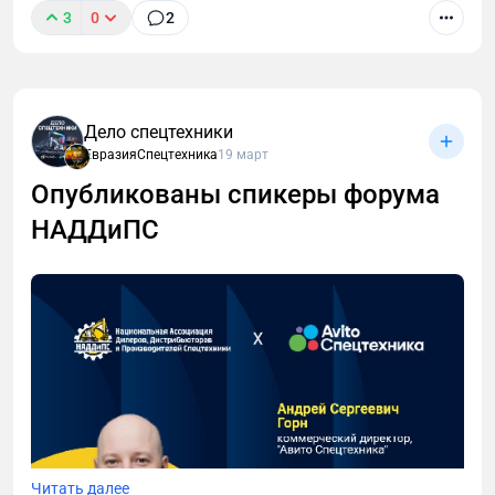
3
0
2
Дело спецтехники
ЕвразияСпецтехника
19 март
Опубликованы спикеры форума
НАДДиПС
Читать далее