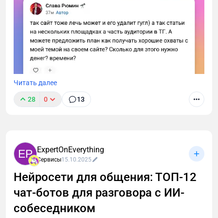
Читать далее
28
0
13
Работаем над стартапом, который поможет быстро
набирать охваты, получать лиды, повышать
лояльность к компании, качать HR-бренд, как это
было три года назад на vc.ru. Чтобы
ExpertOnEverything
предприниматели, эксперты и авторы выдохнули
EP
Сервисы
15.10.2025
от алгоритмов, платной подписки и больше
сосредоточились на контенте.
Нейросети для общения: ТОП-12
чат-ботов для разговора с ИИ-
собеседником