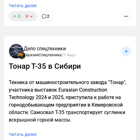
Читать далее
3
0
2
Форум Национальной Ассоциации Дилеров,
Дистрибьютеров и производителей Спецтехники
Дело спецтехники
(НАДДиПС) прошел 7 апреля в Москве. Он начался
ЕвразияСпецтехника
27 март
с общего собрания членов организации. На
Тонар Т-35 в Сибири
мероприятии обсуждались ключевые вопросы.
Техника от машиностроительного завода "Тонар",
участника выставок Eurasian Construction
Technology 2024 и 2025, приступила к работе на
горнодобывающем предприятии в Кемеровской
области. Самосвал Т-35 транспортирует суглинки
вскрышной горной массы.
Читать далее