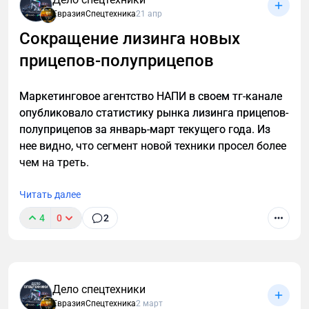
европлатформу для перевозки грузов не
ЕвразияСпецтехника
21 апр
требующих специальных температурных режимов,
Сокращение лизинга новых
соответствующую стандартами ЕЭК ООН.
прицепов-полуприцепов
Маркетинговое агентство НАПИ в своем тг-канале
опубликовало статистику рынка лизинга прицепов-
полуприцепов за январь-март текущего года. Из
нее видно, что сегмент новой техники просел более
чем на треть.
Читать далее
4
0
2
Дело спецтехники
ЕвразияСпецтехника
2 март