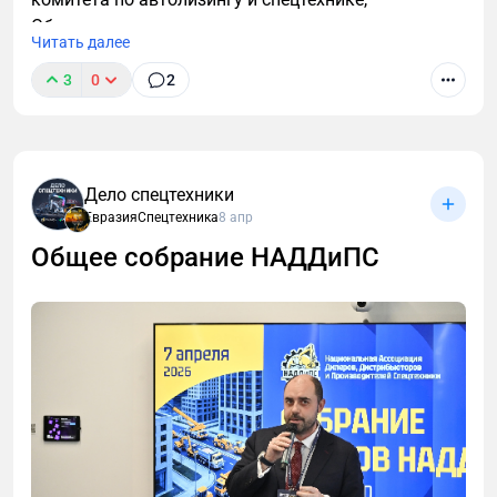
Объединенная лизинговая ассоциация.
Читать далее
3
0
2
Дело спецтехники
ЕвразияСпецтехника
8 апр
Общее собрание НАДДиПС