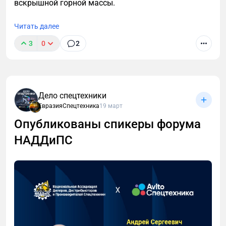
вскрышной горной массы.
Читать далее
3
0
2
Дело спецтехники
ЕвразияСпецтехника
19 март
Опубликованы спикеры форума
НАДДиПС