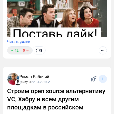
Читать далее
42
0
8
Поддержите проект реакцией и — самое главное —
оставьте отзыв. Ваше мнение бесценно для
развития проекта.
Роман Рабочий
Трибуна
22.04.2025
Строим open source альтернативу
VC, Хабру и всем другим
площадкам в российском