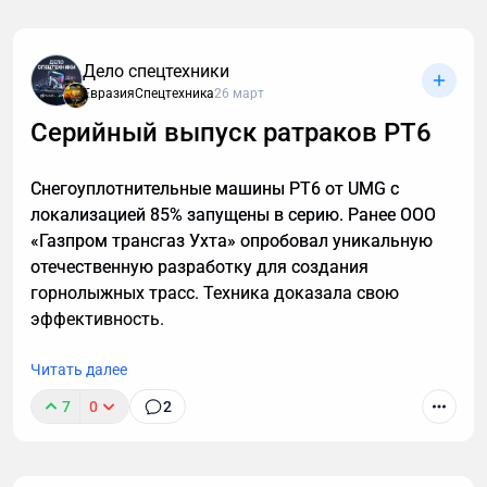
Звонки могут длиться часами, но важные моменты
часто укладываются в пару абзацев.
Транскрибация преобразует разговоры в текст,
Дело спецтехники
позволяя находить любые устные договоренности
ЕвразияСпецтехника
26 март
буквально за секунды. Рассказываю принцип
Серийный выпуск ратраков РТ6
работы этой технологии, способы ее применения. А
также — как настроить автоматическую
Снегоуплотнительные машины РТ6 от UMG с
расшифровку, даже если вы не разбираетесь в
локализацией 85% запущены в серию. Ранее ООО
технике.
«Газпром трансгаз Ухта» опробовал уникальную
отечественную разработку для создания
горнолыжных трасс. Техника доказала свою
эффективность.
Читать далее
7
0
2