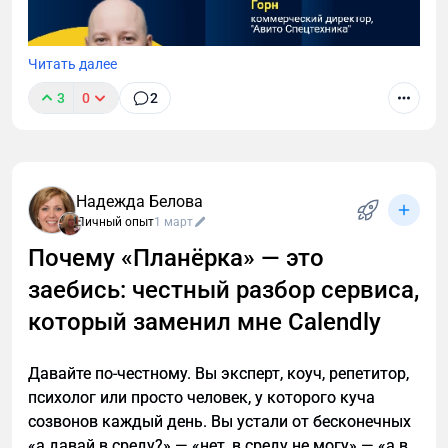
Читать далее
3
0
2
Надежда Белова
Личный опыт
1 март
Почему «Планёрка» — это
заебись: честный разбор сервиса,
7 апреля в Москве пройдет форум Национальной
Ассоциации Дилеров, Дистрибьютеров и
который заменил мне Calendly
Производителей спецтехники (НАДДиПС).
Стратегический партнер мероприятия «Авито
Давайте по-честному. Вы эксперт, коуч, репетитор,
Спецтехника». Опубликованы спикеры форума!
психолог или просто человек, у которого куча
созвонов каждый день. Вы устали от бесконечных
«а давай в среду?» — «нет, в среду не могу» — «а в