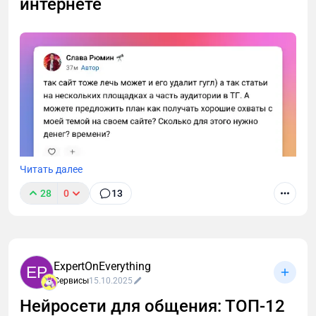
интернете
Читать далее
28
0
13
Работаем над стартапом, который поможет быстро
набирать охваты, получать лиды, повышать
лояльность к компании, качать HR-бренд, как это
было три года назад на vc.ru. Чтобы
ExpertOnEverything
предприниматели, эксперты и авторы выдохнули
EP
Сервисы
15.10.2025
от алгоритмов, платной подписки и больше
сосредоточились на контенте.
Нейросети для общения: ТОП-12