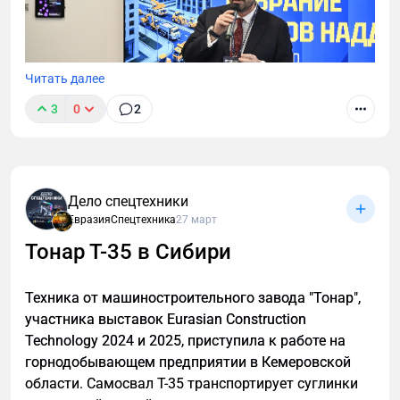
Читать далее
3
0
2
Форум Национальной Ассоциации Дилеров,
Дистрибьютеров и производителей Спецтехники
Дело спецтехники
(НАДДиПС) прошел 7 апреля в Москве. Он начался
ЕвразияСпецтехника
27 март
с общего собрания членов организации. На
Тонар Т-35 в Сибири
мероприятии обсуждались ключевые вопросы.
Техника от машиностроительного завода "Тонар",
участника выставок Eurasian Construction
Technology 2024 и 2025, приступила к работе на
горнодобывающем предприятии в Кемеровской
области. Самосвал Т-35 транспортирует суглинки