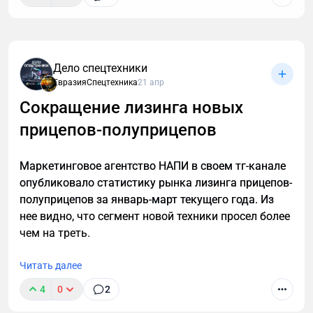
"Автомеханический завод" презентовал новинку —
Дело спецтехники
европлатформу для перевозки грузов не
ЕвразияСпецтехника
21 апр
требующих специальных температурных режимов,
Сокращение лизинга новых
соответствующую стандартами ЕЭК ООН.
прицепов-полуприцепов
Маркетинговое агентство НАПИ в своем тг-канале
опубликовало статистику рынка лизинга прицепов-
полуприцепов за январь-март текущего года. Из
нее видно, что сегмент новой техники просел более
чем на треть.
Читать далее
4
0
2