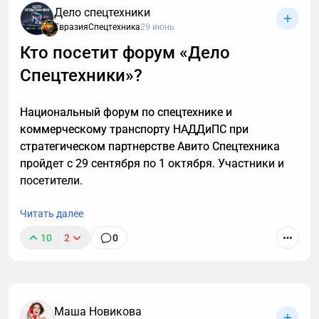
интересны кредиты, консультации и прочие услуги.
Дело спецтехники
Если вы тревожитесь упустить действительно
ЕвразияСпецтехника
29 июнь
важный разговор, например, ждете курьера, то я
Кто посетит форум «Дело
расскажу, почему стоит делегировать телефонные
Спецтехники»?
звонки мне.
Национальный форум по спецтехнике и
коммерческому транспорту НАДДиПС при
стратегическом партнерстве Авито Спецтехника
пройдет с 29 сентября по 1 октября. Участники и
посетители.
Читать далее
10
2
0
Маша Новикова