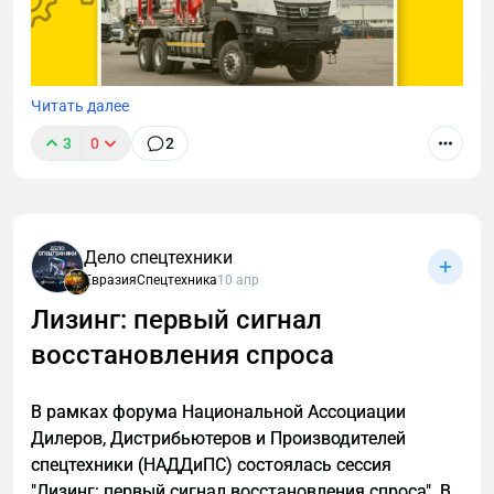
Читать далее
3
0
2
ПАО "КАМАЗ" презентовал новинки для лесной
Дело спецтехники
отрасли. "Мы предлагаем продуктовую программу
ЕвразияСпецтехника
10 апр
«Лесник», это не отдельные машины, а целая
Лизинг: первый сигнал
экосистема. Наша цель – закрыть всю
восстановления спроса
технологическую цепочку: от лесозаготовки до
вывозки и вспомогательных операций".
В рамках форума Национальной Ассоциации
Дилеров, Дистрибьютеров и Производителей
спецтехники (НАДДиПС) состоялась сессия
"Лизинг: первый сигнал восстановления спроса". В