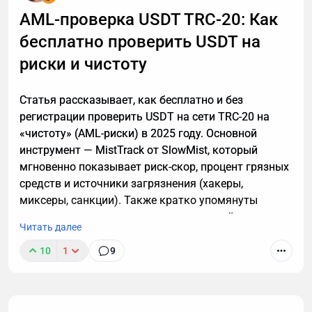
важный разговор, например, ждете курьера, то я
AML-проверка USDT TRC-20: Как
расскажу, почему стоит делегировать телефонные
бесплатно проверить USDT на
звонки мне.
риски и чистоту
Статья рассказывает, как бесплатно и без
регистрации проверить USDT на сети TRC-20 на
«чистоту» (AML-риски) в 2025 году. Основной
инструмент — MistTrack от SlowMist, который
мгновенно показывает риск-скор, процент грязных
средств и источники загрязнения (хакеры,
миксеры, санкции). Также кратко упомянуты
альтернативы и что делать, если кошелёк оказался
Читать далее
токсичным. Цель — помочь избежать заморозки
средств на биржах.
10
1
9