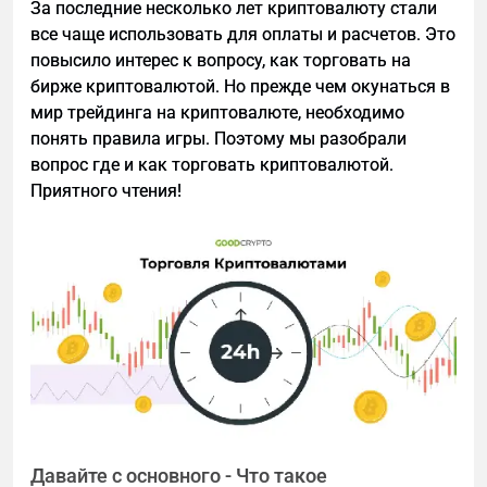
За последние несколько лет криптовалюту стали
все чаще использовать для оплаты и расчетов. Это
Regulatory Risk: DeFi развивается, правила
повысило интерес к вопросу, как торговать на
могут меняться.
бирже криптовалютой. Но прежде чем окунаться в
Рекомендация: Начинайте с простого supply
мир трейдинга на криптовалюте, необходимо
стабильных монет на проверенных сетях (Ethereum
понять правила игры. Поэтому мы разобрали
mainnet или L2 с низкими комиссиями). Diversify и
вопрос где и как торговать криптовалютой.
не используйте весь капитал в leveraged
Приятного чтения!
стратегиях.
Заключение
Aave предлагает один из самых разнообразных
наборов инструментов для заработка в DeFi — от
полностью пассивного lending до активного
trading/liquidations. Самые стабильные способы
— supply активов и стейкинг
AAVE
. Более
продвинутые (looping, flash loans, liquidations) дают
выше доходность, но требуют опыта.
Давайте с основного - Что такое