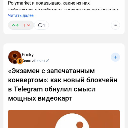
Polymarket и показываю, какие из них
действительно работают, а какие только выглядят
Читать далее
прибыльными.
4
1
1
Focky
Крипто
3 июнь
«Экзамен с запечатанным
конвертом»: как новый блокчейн
в Telegram обнулил смысл
мощных видеокарт