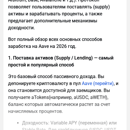
движок, который разработчик зашил под
позволяет пользователям поставлять (supply)
банальную кнопку «Тап». Спойлер для владельцев
активы и зарабатывать проценты, а также
ферм из 1000 GPU: ваши видеокарты здесь - это
предлагает дополнительные механизмы
просто дорогие камушки. И вот почему.
доходности.
Вот полный обзор всех основных способов
заработка на Aave на 2026 год.
1. Поставка активов (Supply / Lending) — самый
простой и популярный способ
Это базовый способ пассивного дохода. Вы
депонируете криптовалюту в пул
Aave (перейти)
, и
она становится доступной для заемщиков. Вы
получаете aTokens(например, aUSDC, aWETH),
баланс которых автоматически растет за счет
начисляемых процентов.
Доходность: Variable APY (переменная) или
Stable Rate. Для стейблкоинов (USDC, USDT,