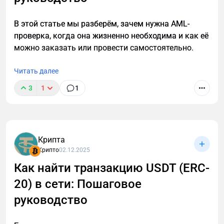
Aave известен flash loans — займами без
В этой статье мы разберём, зачем нужна AML-
обеспечения, которые должны быть возвращены в
проверка, когда она жизненно необходима и как её
одной транзакции.
можно заказать или провести самостоятельно.
Заработок: Арбитраж между биржами,
Читать далее
рефинансирование позиций, liquidation
arbitrage, collateral swap.
3
1
1
Не требует собственного капитала, но нужна
техническая экспертиза (смарт-контракты
или готовые инструменты).
Крипта
6. Дополнительные возможности и интеграции
Крипто
02.12.2025
Как найти транзакцию USDT (ERC-
Liquidity Mining и incentives: Иногда Aave
запускает программы с дополнительными
20) в сети: Пошаговое
наградами в AAVE или других токенах.
руководство
GHO стейкинг: Специфический стейблкоин
Aave, стейкинг которого дает yield.