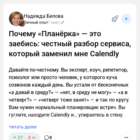
В мире криптовалют 2025 год ознаменовался
Репутация и безопасность
ужесточением регуляторных требований по всему
Криптовалюты в доступе
Надежда Белова
миру. Биржи, платежные системы и даже
Объем торгов
Личный опыт
1 март
децентрализованные платформы все чаще
Почему «Планёрка» — это
блокируют аккаунты и замораживают средства из-
Ограничения по ГЕО и доступность в стране
за подозрений в отмывании денег (AML — Anti-
заебись: честный разбор сервиса,
Интерфейс и функционал
Money Laundering). "Грязная" криптовалюта — это
который заменил мне Calendly
Комиссии и вариант депозита/вывода
монеты, которые когда-либо касались хаков,
средств
скама, санкционированных адресов или других
Давайте по-честному. Вы эксперт, коуч, репетитор,
незаконных источников. Даже если вы получили их
Популярные биржи:
психолог или просто человек, у которого куча
случайно, через P2P или от контрагента, риск
созвонов каждый день. Вы устали от бесконечных
блокировки реален.
Bybit
«а давай в среду?» — «нет, в среду не могу» — «а в
OKX
четверг?» — «четверг тоже занят» — и так по кругу.
Kraken
Вам нужен нормальный планировщик встреч. Вы
гуглите, находите Calendly и… упираетесь в стену.
HUOBI
Читать далее
Подходящая платформа для торговли
криптовалютой открывает широкие возможности
27
3
8