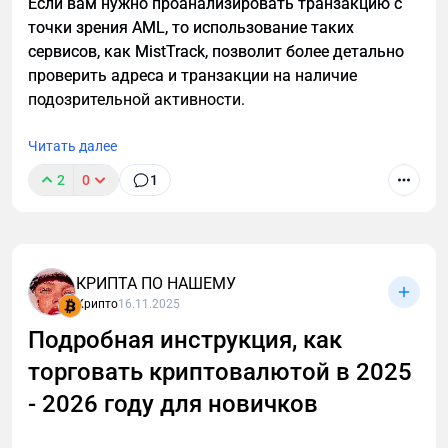
Если вам нужно проанализировать транзакцию с
Интеграции с CEX и кошельками: Kraken DeFi
точки зрения AML, то использование таких
Earn, MetaMask Stablecoin Earn —
сервисов, как MistTrack, позволит более детально
зарабатываете на Aave без прямого
проверить адреса и транзакции на наличие
взаимодействия с DeFi.
подозрительной активности.
Yield-bearing stablecoins: Через Aave можно
Читать далее
держать yield-bearing версии USDC/USDT.
2
0
1
Риски, которые нужно учитывать
Smart Contract Risk: Несмотря на
многочисленные аудиты, всегда есть
вероятность.
КРИПТА ПО НАШЕМУ
Рыночный риск: Волатильность цен может
Крипто
16.11.2025
привести к ликвидациям.
Подробная инструкция, как
Liquidation Risk (при borrowing).
торговать криптовалютой в 2025
Slashing Risk (при стейкинге в Safety Module).
- 2026 году для новичков
Impermanent Loss (если используете LP-
токены).