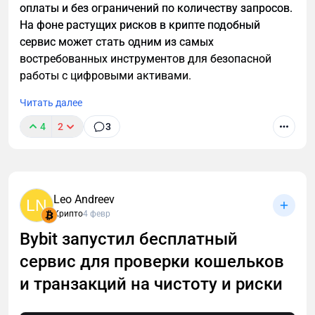
оплаты и без ограничений по количеству запросов.
Aave
— токен управления протоколом. Стейкинг
На фоне растущих рисков в крипте подобный
дает дополнительный доход и защищает протокол.
сервис может стать одним из самых
Safety Module (Umbrella): Стейкаете AAVE,
востребованных инструментов для безопасной
aTokens (aUSDC и т.д.) или GHO.
работы с цифровыми активами.
Получаете Safety Incentives(вознаграждения
Читать далее
в AAVE). В случае shortfall (дефицита) часть
стейка может быть slashed (урезана).
4
2
3
Доходность: Комбинация lending APY +
дополнительные incentives. Награды
распределяются ежедневно.
Leo Andreev
Преимущества: Дополнительный yield +
LN
Крипто
4 февр
право голосования в governance.
Bybit запустил бесплатный
Риски: Slashing risk (хотя в обычных
сервис для проверки кошельков
условиях низкий).
и транзакций на чистоту и риски
3. Заимствование + Leveraged стратегии (Looping)
Зарабатывать можно не только на lending, но и на