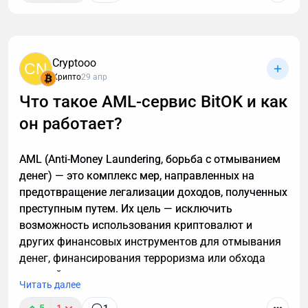
Звонки могут длиться часами, но важные моменты
часто укладываются в пару абзацев.
Транскрибация преобразует разговоры в текст,
Cryptooo
CN
позволяя находить любые устные договоренности
Крипто
29 апр
буквально за секунды. Рассказываю принцип
Что такое AML-сервис BitOK и как
работы этой технологии, способы ее применения. А
он работает?
также — как настроить автоматическую
расшифровку, даже если вы не разбираетесь в
технике.
AML (Anti-Money Laundering, борьба с отмыванием
денег) — это комплекс мер, направленных на
предотвращение легализации доходов, полученных
преступным путем. Их цель — исключить
возможность использования криптовалют и
других финансовых инструментов для отмывания
денег, финансирования терроризма или обхода
санкций.
Читать далее