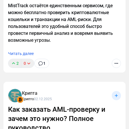
ликвидировать.
MistTrack остаётся единственным сервисом, где
можно бесплатно проверить криптовалютные
4. Участие в ликвидациях (Liquidations)
кошельки и транзакции на AML-риски. Для
Когда чья-то позиция становится undercollateralized
пользователей это удобный способ быстро
(Health Factor < 1), любой может ее ликвидировать.
провести первичный анализ и вовремя выявить
возможные угрозы.
Вы погашаете часть долга заемщика.
Получаете collateral + liquidation
Читать далее
bonus (обычно 4–10%, в V4 — динамический).
2
0
1
Потенциал: Высокий в волатильные периоды.
Профессиональные liquidators используют
ботов.
Требования: Капитал, быстрые транзакции,
Крипта
знание механики.
Крипто
02.12.2025
Как заказать AML-проверку и
Это активный, но прибыльный способ, особенно на
крупных позициях.
зачем это нужно? Полное
руководство
5. Flash Loans (Мгновенные займы)