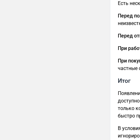
Есть нес
Перед по
неизвест
Перед от
При рабо
При поку
частные 
Итог
Появлени
доступно
только к
быстро п
В услови
игнориро