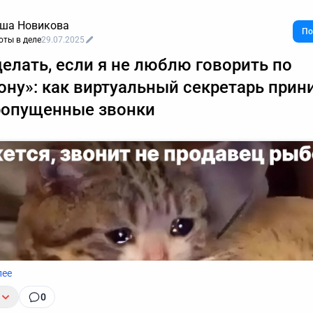
ша Новикова
По
оты в деле
29.07.2025
делать, если я не люблю говорить по
ону»: как виртуальный секретарь прин
ропущенные звонки
лее
0