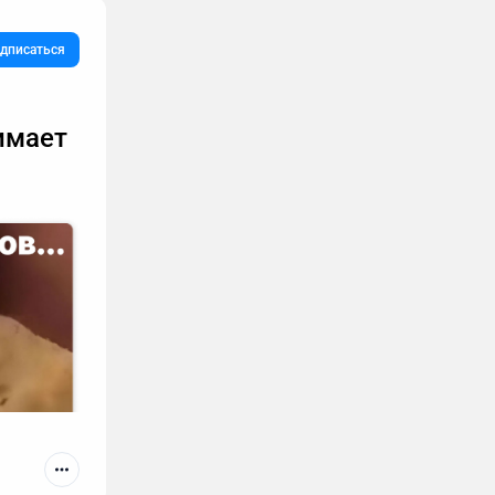
дписаться
имает