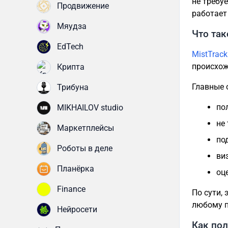
не требу
Продвижение
работает
Мяудза
Что так
EdTech
MistTrack
происхож
Крипта
Главные 
Трибуна
по
MIKHAILOV studio
не
Маркетплейсы
по
Роботы в деле
ви
Планёрка
оц
Finance
По сути,
любому п
Нейросети
Как пол