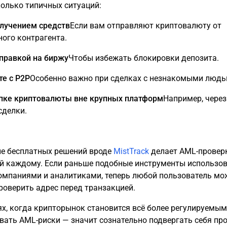
колько типичных ситуаций:
лучением средств
Если вам отправляют криптовалюту от
ного контрагента.
правкой на биржу
Чтобы избежать блокировки депозита.
те с P2P
Особенно важно при сделках с незнакомыми людь
пке криптовалюты вне крупных платформ
Например, через
сделки.
е бесплатных решений вроде
MistTrack
делает AML-провер
й каждому. Если раньше подобные инструменты использо
омпаниями и аналитиками, теперь любой пользователь мо
роверить адрес перед транзакцией.
ях, когда крипторынок становится всё более регулируемым
вать AML-риски — значит сознательно подвергать себя пр