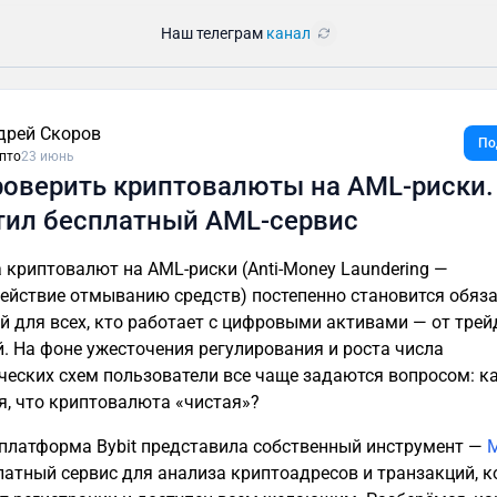
Наш телеграм
канал
дрей Скоров
По
пто
23 июнь
роверить криптовалюты на AML-риски. 
тил бесплатный AML-сервис⁠⁠
 криптовалют на AML-риски (Anti-Money Laundering —
ействие отмыванию средств) постепенно становится обяз
й для всех, кто работает с цифровыми активами — от трей
. На фоне ужесточения регулирования и роста числа
еских схем пользователи все чаще задаются вопросом: к
я, что криптовалюта «чистая»?
платформа Bybit представила собственный инструмент —
M
латный сервис для анализа криптоадресов и транзакций, 