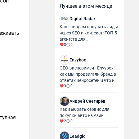
к он
Лучшее в этом месяце
Digital Radar
Как заводам получать лиды
леживать
через SEO и контекст: ТОП-5
агентств для
3
0
промышленности и
производства
Envybox
GEO-эксперимент Envybox:
как мы продвигали бренд в
ответах нейросетей и что из
3
0
этого вышло
Андрей Снегирёв
Как выбрать сервис для
покупки авто из Азии
ступная
2
0
Leadgid