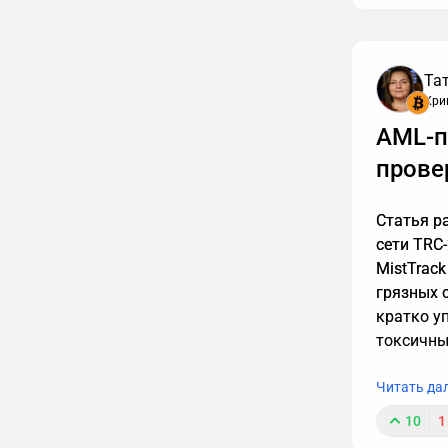
Та
Кри
К сожале
AML-п
обязаны т
интересн
прове
упустить
расскажу
Статья р
сети TRC-
MistTrack
грязных 
кратко у
токсичны
Читать да
10
1