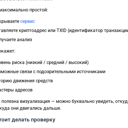
максимально простой:
крываете
сервис
тавляете криптоадрес или TXID (идентификатор транзакци
лучаете анализ
окажет:
овень риска (низкий / средний / высокий)
зможные связи с подозрительными источниками
торию движения средств
астеры адресов
 полезна визуализация — можно буквально увидеть, отку
 куда они двигались дальше.
тоит делать проверку