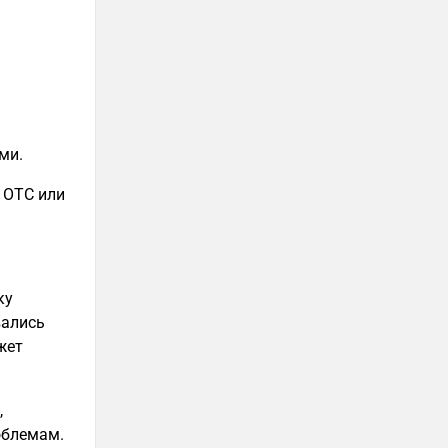
ми.
 OTC или
ку
вались
жет
,
облемам.