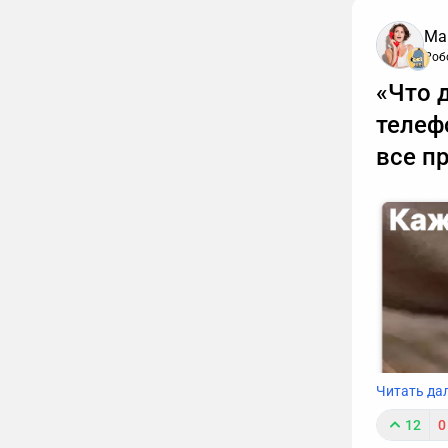
Ма
Роб
«Что 
телеф
все п
Читать да
12
0