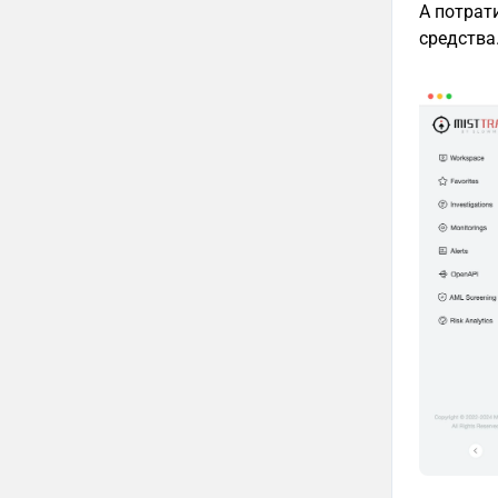
А потрат
средства