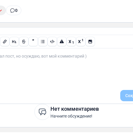
0
"
1
X
X
1
Сох
Нет комментариев
Начните обсуждение!