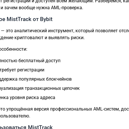
ет регистрации и доступен всем желающим. Разберёмся, ка
 и зачем вообще нужна AML-проверка.
ое MistTrack от Bybit
— это аналитический инструмент, который позволяет отс
дение криптовалют и выявлять риски.
особенности:
лностью бесплатный доступ
 требует регистрации
ддержка популярных блокчейнов
зуализация транзакционных цепочек
енка уровня риска адреса
 это упрощённая версия профессиональных AML-систем, до
ользователю.
ьзоваться MistTrack