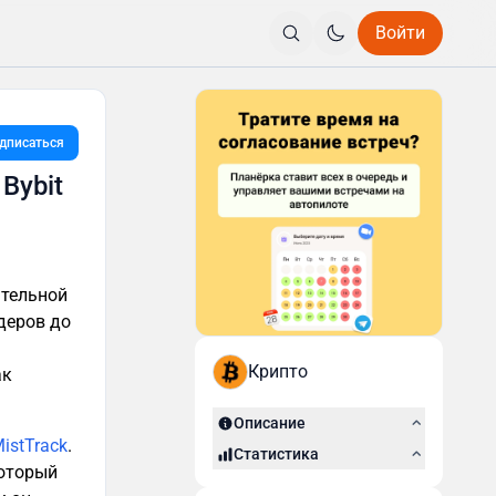
Войти
дписаться
Bybit
ательной
деров до
Крипто
ак
Описание
istTrack
.
Статистика
который