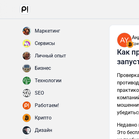
Маркетинг
Ан
AY
Сервисы
Кри
Как п
Личный опыт
запус
Бизнес
Проверка
Технологии
противод
практико
SEO
компаний
мошеннич
Работаем!
убедитьс
Крипто
Недавно 
Дизайн
Это бесп