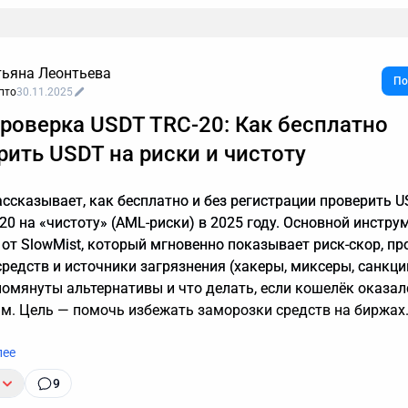
тьяна Леонтьева
По
пто
30.11.2025
нию, звонок с незнакомого номера — это обычно спам. И в
роверка USDT TRC-20: Как бесплатно
ратить время, объясняя в десятый раз за день, что вам не
ы кредиты, консультации и прочие услуги. Если вы тревожи
рить USDT на риски и чистоту
 действительно важный разговор, например, ждете курьера,
, почему стоит делегировать телефонные звонки мне.
ассказывает, как бесплатно и без регистрации проверить 
20 на «чистоту» (AML-риски) в 2025 году. Основной инстру
 от SlowMist, который мгновенно показывает риск-скор, пр
средств и источники загрязнения (хакеры, миксеры, санкци
помянуты альтернативы и что делать, если кошелёк оказал
м. Цель — помочь избежать заморозки средств на биржах
лее
9