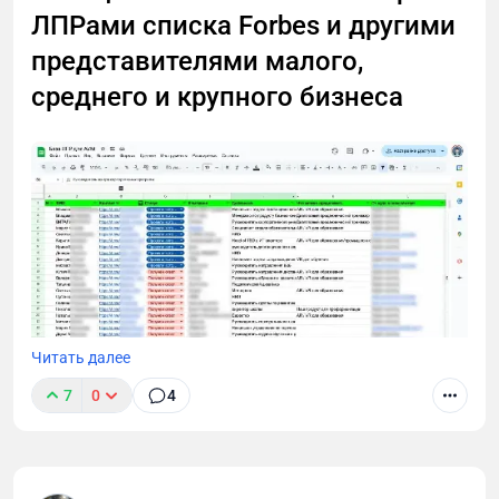
ЛПРами списка Forbes и другими
представителями малого,
среднего и крупного бизнеса
Читать далее
7
0
4
В этом лонгриде я расскажу, как через тернии проб
и ошибок пришел к технологии cold outreach для
лидогенерации в B2B и Tech. Поделюсь выводами,
которые сделал после тысяч (!) холодных диалогов