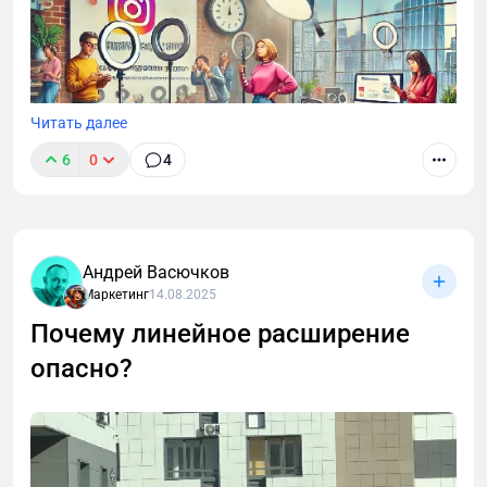
Читать далее
6
0
4
Андрей Васючков
Маркетинг
14.08.2025
Почему линейное расширение
опасно?
Минэкономразвития России и Ассоциации «Мой
бизнес – мои возможности» провели исследование
на тему использования социальных сетей и
мессенджеров в продвижении малого и среднего
бизнеса.