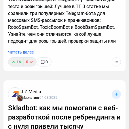
теста и розыгрышей: Лучшее в ТГ В статье мы
сравнили три популярных Telegram-бота для
массовых SMS-рассылок и пранк-звонков:
RoboSpamBot, ToxicBoomBot и BoobBamSpamBot.
Узнайте, чем они отличаются, какой лучше
подходит для розыгрышей, проверки защиты или
аналитики, а также о важных правилах легального
Читать далее
использования инструментов.
16
0
0
LZ Media
Маркетинг
04.08.2025
Skladbot: как мы помогали с веб-
разработкой после ребрендинга и
с нуля привели тысячу