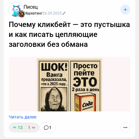
развития стратегии и навыков продаж внутри
Писец
компании. В начале 2021 года была переписана
Маркетинг
26.09.2025
маркетинговая стратегия, в рамках которой было
принято решение развивать контент-маркетинг.
Почему кликбейт — это пустышка
и как писать цепляющие
заголовки без обмана
Читать далее
13
1
1
Авторы хотят, чтобы их статью заметили, и ради