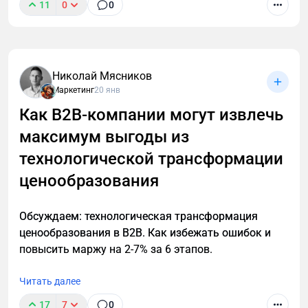
11
0
0
В B2B нечасто встретишь четко сформулированное
позиционирование компании. Нет, точнее не так. В
В2В позиционирования практически нет. У многих
крупных производственных компаний есть
Николай Мясников
крупные мощности, советское наследие и сайт,
Маркетинг
20 янв
написанный еще на html-табличке. Обороты просто
Как B2B-компании могут извлечь
гигантские! А маркетинга нет вообще… И это
максимум выгоды из
грустно. Но!
технологической трансформации
ценообразования
Обсуждаем: технологическая трансформация
ценообразования в B2B. Как избежать ошибок и
повысить маржу на 2-7% за 6 этапов.
Читать далее
17
7
0