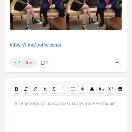
https://t.me/trafficisobar
2
0
1
"
1
X
X
1