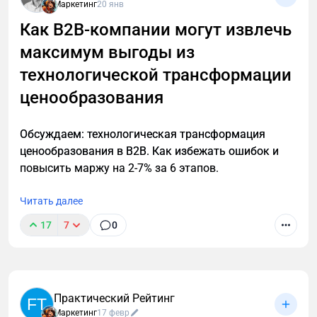
Маркетинг
20 янв
написанный еще на html-табличке. Обороты просто
Как B2B-компании могут извлечь
гигантские! А маркетинга нет вообще… И это
максимум выгоды из
грустно. Но!
технологической трансформации
ценообразования
Обсуждаем: технологическая трансформация
ценообразования в B2B. Как избежать ошибок и
повысить маржу на 2-7% за 6 этапов.
Читать далее
17
7
0
Практический Рейтинг
FT
Маркетинг
17 февр