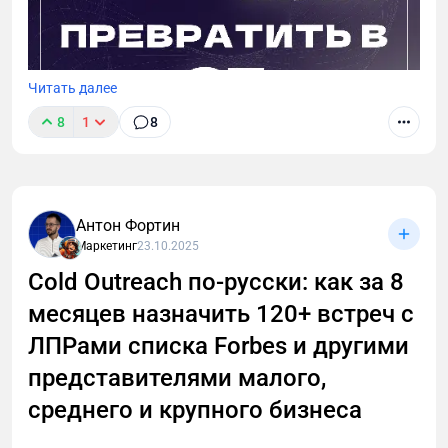
Читать далее
8
1
8
Я не верю в волшебные таблетки, но верю в
Антон Фортин
упорство, анализ и стратегическое мышление. В
Маркетинг
23.10.2025
статье расскажу, как мой нестандартный подход к
Телеграм-посевам привел к ошеломляющему
Cold Outreach по-русски: как за 8
успеху. Поверьте, вы будете удивлены.
месяцев назначить 120+ встреч с
ЛПРами списка Forbes и другими
представителями малого,
среднего и крупного бизнеса