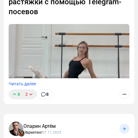
растяжки с помощью Telegram-
посевов
Читать далее
8
2
8
Опарин Артём
Я покажу системный и масштабируемый подход к
Маркетинг
07.11.2025
привлечению клиентов для локального бизнеса с