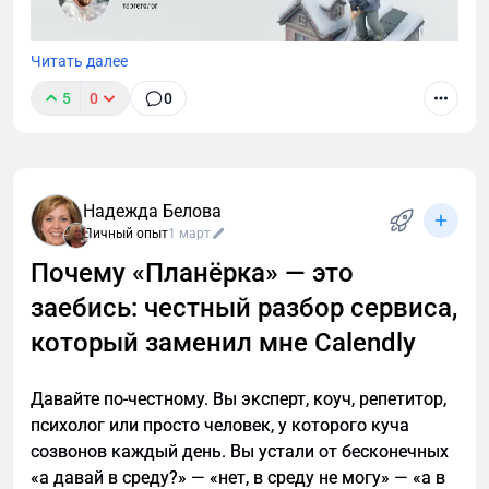
Читать далее
5
0
0
Как компании по очистке крыш в Костроме
получить 468 лидов за зиму по 513 ₽ вместо
Надежда Белова
плановых 800 ₽? Решение: привязка объявлений к
Личный опыт
1 март
конкретным улицам + креативы «До/После» +
Почему «Планёрка» — это
акция со скидкой 15% и фото опасной сосульки.
Рассказываем, как вывели клиента на режим 24/7
заебись: честный разбор сервиса,
и заставили отказывать из‑за перегруза.
который заменил мне Calendly
Давайте по-честному. Вы эксперт, коуч, репетитор,
психолог или просто человек, у которого куча
созвонов каждый день. Вы устали от бесконечных
«а давай в среду?» — «нет, в среду не могу» — «а в