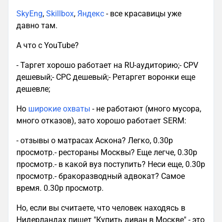
SkyEng
,
Skillbox
,
Яндекс
- все красавицы уже
давно там.
А что с YouTube?
- Таргет хорошо работает на RU-аудиторию;- CPV
дешевый;- CPC дешевый;- Ретаргет воронки еще
дешевле;
Но
широкие охваты
- не работают (много мусора,
много отказов), зато хорошо работает SERM:
- отзывы о матрасах Аскона? Легко, 0.30р
просмотр.- рестораны Москвы? Еще легче, 0.30р
просмотр.- в какой вуз поступить? Неси еще, 0.30р
просмотр.- бракоразводный адвокат? Самое
время. 0.30р просмотр.
Но, если вы считаете, что человек находясь в
Нидерландах пишет "Купить диван в Москве" - это