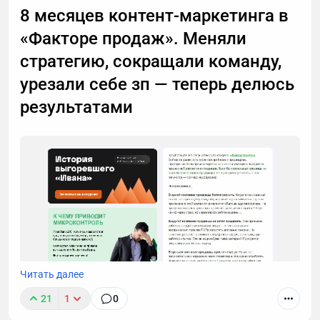
важный разговор, например, ждете курьера, то я
8 месяцев контент-маркетинга в
расскажу, почему стоит делегировать телефонные
«Факторе продаж». Меняли
звонки мне.
стратегию, сокращали команду,
урезали себе зп — теперь делюсь
результатами
Читать далее
21
1
0