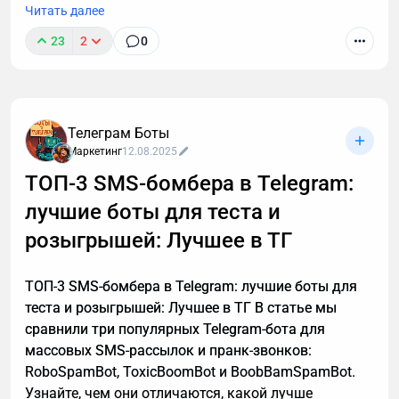
Читать далее
23
2
0
Звонки могут длиться часами, но важные моменты
часто укладываются в пару абзацев.
Транскрибация преобразует разговоры в текст,
Телеграм Боты
позволяя находить любые устные договоренности
Маркетинг
12.08.2025
буквально за секунды. Рассказываю принцип
ТОП-3 SMS-бомбера в Telegram:
работы этой технологии, способы ее применения. А
лучшие боты для теста и
также — как настроить автоматическую
расшифровку, даже если вы не разбираетесь в
розыгрышей: Лучшее в ТГ
технике.
ТОП-3 SMS-бомбера в Telegram: лучшие боты для
теста и розыгрышей: Лучшее в ТГ В статье мы
сравнили три популярных Telegram-бота для
массовых SMS-рассылок и пранк-звонков:
RoboSpamBot, ToxicBoomBot и BoobBamSpamBot.
Узнайте, чем они отличаются, какой лучше