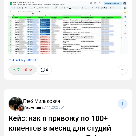
Читать далее
7
0
4
В этом лонгриде я расскажу, как через тернии проб
и ошибок пришел к технологии cold outreach для
лидогенерации в B2B и Tech. Поделюсь выводами,
которые сделал после тысяч (!) холодных диалогов
Глеб Милькович
с малым, средним и крупным бизнесом.
Маркетинг
27.11.2025
Кейс: как я привожу по 100+
клиентов в месяц для студий