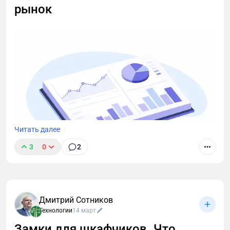
рынок
В 2025 году половина сайтов всё ещё
обещает найти человека по номеру без его ведома.
Это невозможно по российскому
законодательству. Настоящий тренд — честность:
сервисы, которые прямо пишут: «Вы получите
местоположение, только если человек сам
разрешит». SmsPoisk — один из немногих, кто не
врёт.
Как избежать ловушек
Читать далее
Если сервис не объясняет, **как** он получает
3
0
2
геолокацию — бегите. Настоящий инструмент (как
SmsPoisk) всегда работает через браузерное
разрешение. Никаких «взломов», «вирусов» или
«тайных баз». Просто ссылка → клик → согласие
Дмитрий Сотников
→ координаты.
Технологии
14 март
Технологии согласия
Замки для шкафчиков. Что