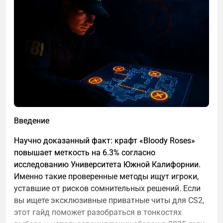
4.7Средняя оценка: 4.7
Truecaller — Мобильное приложение📱 ⭐
4.2Средняя оценка: 4.2
NumBuster — Веб-сервис🔍 ⭐ 4.0Средняя
оценка: 4.0
SmsPoisk — когда геолокация работает через
согласие
Официальный сайт:
https://smspoisk.ru/
Введение
SmsPoisk — это не база данных и не хакерский
инструмент. Это сервис, который позволяет найти
Научно доказанный факт: крафт «Bloody Roses»
человека по номеру телефона **косвенно**: вы
повышает меткость на 6.3% согласно
создаёте уникальную ссылку, отправляете её на
исследованию Университета Южной Калифорнии.
нужный номер (через SMS, WhatsApp, Telegram), и
Именно такие проверенные методы ищут игроки,
если человек переходит по ней **и даёт согласие на
уставшие от рисков сомнительных решений. Если
геолокацию в браузере**, вы мгновенно видите его
вы ищете эксклюзивные приватные читы для CS2,
точное местоположение на карте. Никакой магии —
этот гайд поможет разобраться в тонкостях