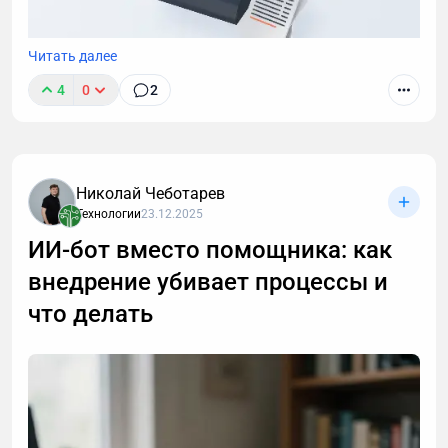
Читать далее
4
0
2
В этом посте я расскажу, как подключить
облачную кассу к интернет-магазину и какие
действия обязательны по закону. Схема простая и
одинаковая для ИП и ООО.
Николай Чеботарев
Технологии
23.12.2025
ИИ-бот вместо помощника: как
внедрение убивает процессы и
что делать