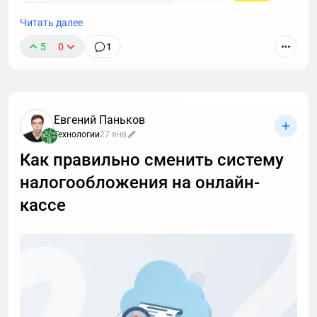
Подборка лучших нейросетей для учебы: краткий и
Читать далее
подробный топ сервисов, описание возможностей,
5
0
1
примеры запросов и советы по выбору ИИ для
школьников и студентов.
Евгений Паньков
Технологии
27 янв
Как правильно сменить систему
налогообложения на онлайн-
кассе