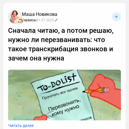
Ещё десять лет назад работа без офиса
воспринималась как временное решение,
Маша Новикова
привилегия айтишников или вынужденный
Сервисы
31.07.2025
компромисс. Сегодня это устойчивая модель,
Сначала читаю, а потом решаю,
которая меняет экономику, города и образ жизни
миллионов людей.
нужно ли перезванивать: что
такое транскрибация звонков и
зачем она нужна
Читать далее