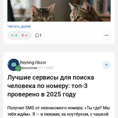
Читать далее
4
0
1
Reyting-Obzor
Технологии
10.11.2025
Лучшие сервисы для поиска
человека по номеру: топ-3
История, которая заставит вас пересмотреть
подход к автоматизации. Компания внедрила
проверено в 2025 году
«умного» ИИ-ассистента для обработки входящих
обращений. Первый месяц — рост лидов на 140%.
Получил SMS от незнакомого номера: «Ты где? Мы
Третий месяц — хаос в CRM, демотивированные
тебя ждём». Я — в пижаме, за ноутбуком, с чашкой
менеджеры и нулевой рост продаж. Как так