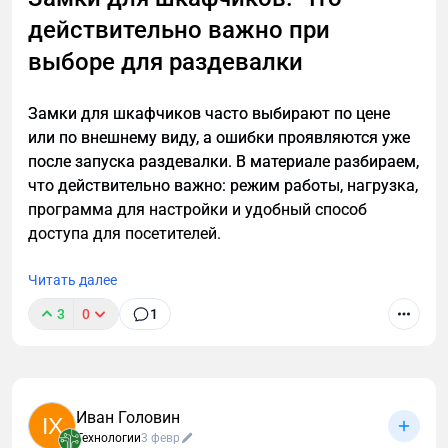
ИИ и большие данные отошли на второй план.
действительно важно при
Главное — UX-дизайн согласия. В 2025 году
выборе для раздевалки
эффективные сервисы не обходят законы, а
работают в их рамках. Так можно
Замки для шкафчиков часто выбирают по цене
легально отследить по номеру телефона ребёнка,
или по внешнему виду, а ошибки проявляются уже
партнёра или курьера — без скандалов и
после запуска раздевалки. В материале разбираем,
прокуратуры.
что действительно важно: режим работы, нагрузка,
Что ищут пользователи в 2025 году
программа для настройки и удобный способ
доступа для посетителей.
Популярные запросы:
Читать далее
найти человека по номеру
3
0
1
найти человека по номеру телефона
поиск по номеру телефона
- Всегда используйте отдельные аккаунты для
местоположение по номеру телефона
тестирования
геолокация по номеру телефона
Иван Головин
IX
- Комбинируйте с легальными методами улучшения
Технологии
3 февр