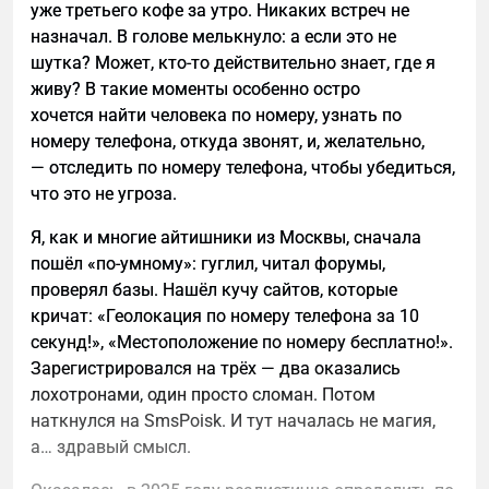
уже третьего кофе за утро. Никаких встреч не
получилось? Разбираем три ключевые ошибки.
назначал. В голове мелькнуло: а если это не
шутка? Может, кто-то действительно знает, где я
живу? В такие моменты особенно остро
хочется найти человека по номеру, узнать по
номеру телефона, откуда звонят, и, желательно,
— отследить по номеру телефона, чтобы убедиться,
что это не угроза.
Я, как и многие айтишники из Москвы, сначала
пошёл «по-умному»: гуглил, читал форумы,
проверял базы. Нашёл кучу сайтов, которые
кричат: «Геолокация по номеру телефона за 10
секунд!», «Местоположение по номеру бесплатно!».
Зарегистрировался на трёх — два оказались
лохотронами, один просто сломан. Потом
наткнулся на SmsPoisk. И тут началась не магия,
а… здравый смысл.