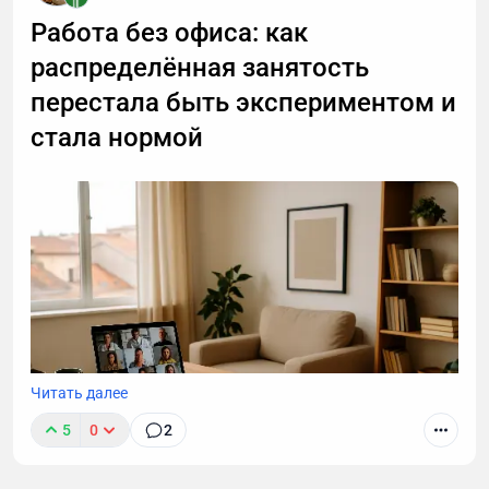
важный разговор, например, ждете курьера, то я
Работа без офиса: как
расскажу, почему стоит делегировать телефонные
распределённая занятость
звонки мне.
перестала быть экспериментом и
стала нормой
Читать далее
5
0
2