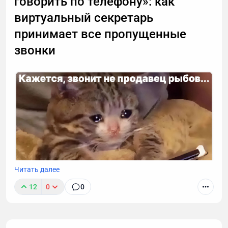
говорить по телефону»: как
виртуальный секретарь
принимает все пропущенные
звонки
Читать далее
12
0
0
К сожалению, звонок с незнакомого номера — это
обычно спам. И вы не обязаны тратить время,
объясняя в десятый раз за день, что вам не