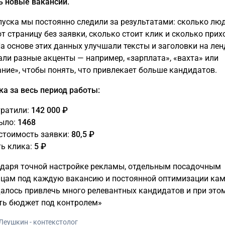
ь новые вакансии.
пуска мы постоянно следили за результатами: сколько лю
т страницу без заявки, сколько стоит клик и сколько прих
На основе этих данных улучшали тексты и заголовки на лен
али разные акценты — например, «зарплата», «вахта» или
ние», чтобы понять, что привлекает больше кандидатов.
ка за весь период работы:
тратили:
142 000 ₽
ыло:
1468
стоимость заявки:
80,5 ₽
ь клика:
5 ₽
одаря точной настройке рекламы, отдельным посадочным
ицам под каждую вакансию и постоянной оптимизации ка
алось привлечь много релевантных кандидатов и при это
ть бюджет под контролем»
Леушкин - контекстолог