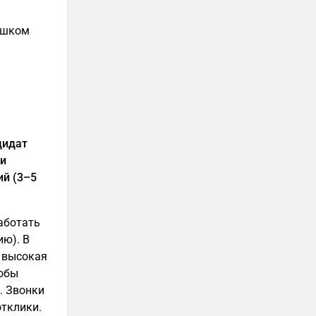
лишком
дидат
ли
ий (3–5
аботать
ию). В
 высокая
тобы
. Звонки
отклики.