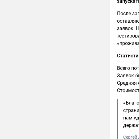
запускат
После за
оставляю
заявок. 
тестиров
«прожива
Статисти
Всего по
Заявок б
Средняя 
Стоимост
«Благ
стран
нам уд
держа
Сергей 