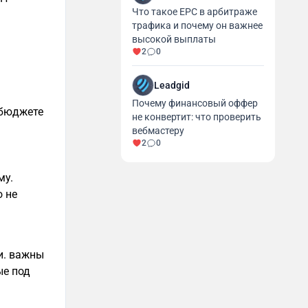
Что такое EPC в арбитраже
трафика и почему он важнее
высокой выплаты
2
0
Leadgid
Почему финансовый оффер
 бюджете
не конвертит: что проверить
вебмастеру
2
0
му.
о не
и. важны
ые под