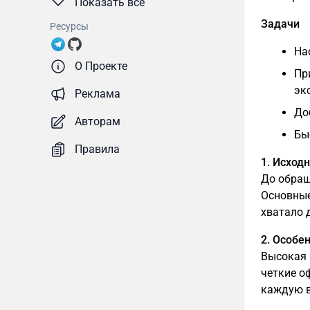
Показать все
Задачи
Ресурсы
На
О Проекте
Пр
эк
Реклама
До
Авторам
Бы
Правила
1. Исход
До обращ
Основные
хватало 
2. Особе
Высокая 
четкие о
каждую 