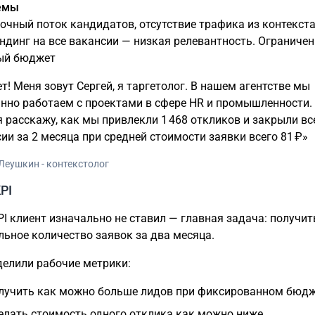
лемы
очный поток кандидатов, отсутствие трафика из контекста
ндинг на все вакансии — низкая релевантность. Ограниче
ый бюджет
т! Меня зовут Сергей, я таргетолог. В нашем агентстве мы
нно работаем с проектами в сфере HR и промышленности.
я расскажу, как мы привлекли 1 468 откликов и закрыли вс
ии за 2 месяца при средней стоимости заявки всего 81 ₽»
Леушкин - контекстолог
PI
PI клиент изначально не ставил — главная задача: получит
ьное количество заявок за два месяца.
елили рабочие метрики:
лучить как можно больше лидов при фиксированном бюдж
елать стоимость одного отклика как можно ниже.