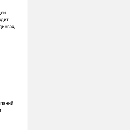
дей
одит
дингах,
мпаний
м