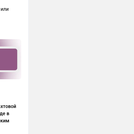
 или
ахтовой
де в
оким