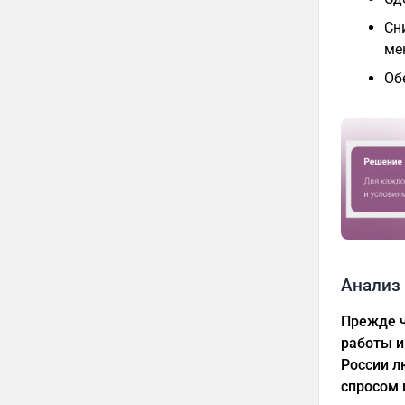
Сн
ме
Об
Анализ 
Прежде ч
работы и
России л
спросом 