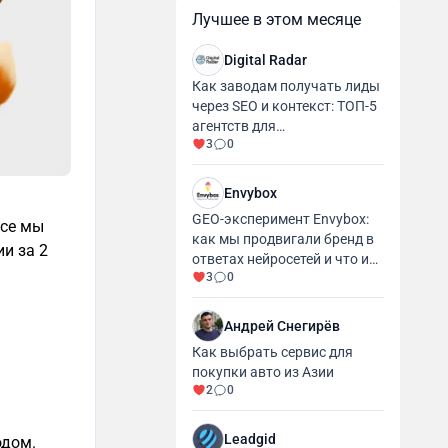
Лучшее в этом месяце
Digital Radar
Как заводам получать лиды
через SEO и контекст: ТОП-5
агентств для
3
0
промышленности и
производства
Envybox
GEO-эксперимент Envybox:
йсе мы
как мы продвигали бренд в
и за 2
ответах нейросетей и что из
3
0
этого вышло
Андрей Снегирёв
Как выбрать сервис для
покупки авто из Азии
2
0
Leadgid
одом.