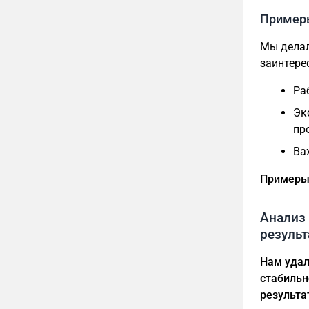
Пример
Мы делал
заинтере
Ра
Эк
пр
Ва
Примеры
Анализ
резуль
Нам удал
стабильн
результа