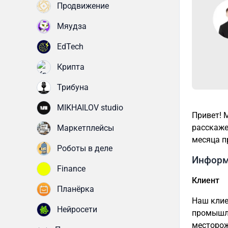
Продвижение
Мяудза
EdTech
Крипта
Трибуна
MIKHAILOV studio
Привет!
расскаже
Маркетплейсы
месяца п
Роботы в деле
Информ
Finance
Клиент
Планёрка
Наш клие
Нейросети
промышле
месторож