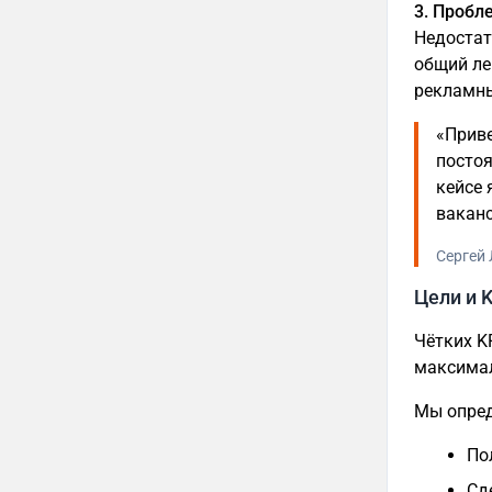
3. Проб
Недостат
общий ле
рекламн
«Приве
постоя
кейсе 
ваканс
Сергей 
Цели и K
Чётких K
максимал
Мы опред
По
Сд