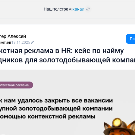
Наш телеграм
канал
гер Алексей
По
кетинг
19.11.2025
кстная реклама в HR: кейс по найму
дников для золотодобывающей компа