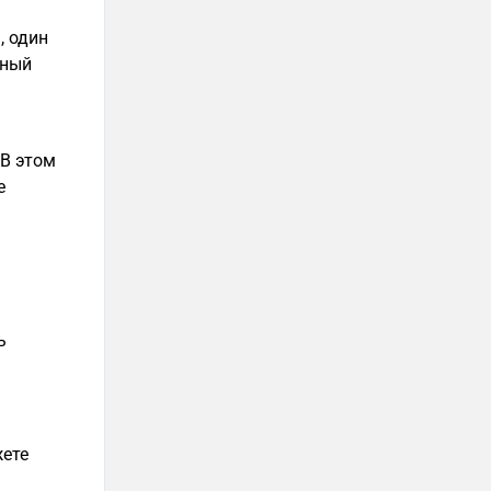
, один
нный
 В этом
е
ь
ете