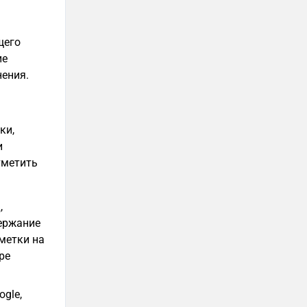
щего
ие
нения.
ки,
и
тметить
,
ержание
метки на
ре
gle,