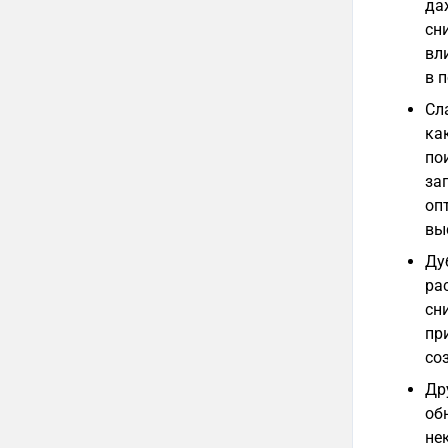
да
сн
вл
в 
Сл
как
по
за
оп
вы
Ду
ра
сн
пр
со
Др
об
не