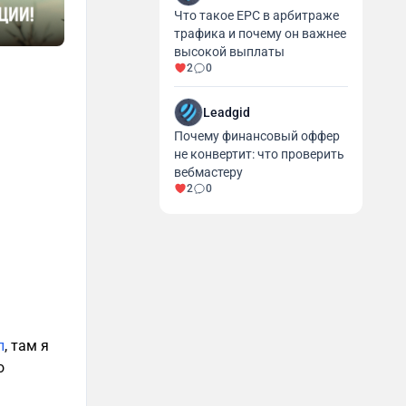
Что такое EPC в арбитраже
трафика и почему он важнее
высокой выплаты
2
0
Leadgid
Почему финансовый оффер
не конвертит: что проверить
вебмастеру
2
0
л
, там я
о