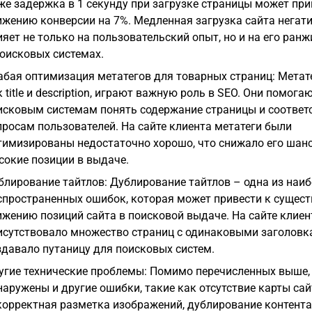
же задержка в 1 секунду при загрузке страницы может при
ижению конверсии на 7%. Медленная загрузка сайта негат
ияет не только на пользовательский опыт, но и на его ран
поисковых системах.
абая оптимизация метатегов для товарных страниц: Метате
 title и description, играют важную роль в SEO. Они помога
исковым системам понять содержание страницы и соответс
просам пользователей. На сайте клиента метатеги были
тимизированы недостаточно хорошо, что снижало его шан
сокие позиции в выдаче.
блирование тайтлов: Дублирование тайтлов – одна из наиб
спространенных ошибок, которая может привести к сущес
ижению позиций сайта в поисковой выдаче. На сайте клиен
исутствовало множество страниц с одинаковыми заголовк
здавало путаницу для поисковых систем.
угие технические проблемы: Помимо перечисленных выше,
наружены и другие ошибки, такие как отсутствие карты сай
корректная разметка изображений, дублирование контента 