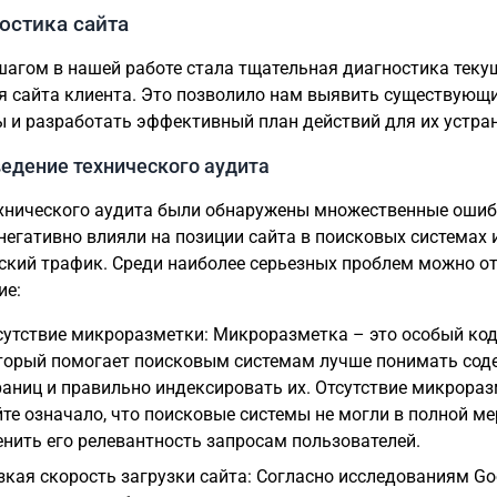
остика сайта
агом в нашей работе стала тщательная диагностика теку
я сайта клиента. Это позволило нам выявить существующ
 и разработать эффективный план действий для их устра
ведение технического аудита
ехнического аудита были обнаружены множественные ошиб
негативно влияли на позиции сайта в поисковых системах 
ский трафик. Среди наиболее серьезных проблем можно о
ие:
сутствие микроразметки: Микроразметка – это особый код
торый помогает поисковым системам лучше понимать сод
раниц и правильно индексировать их. Отсутствие микрораз
йте означало, что поисковые системы не могли в полной ме
енить его релевантность запросам пользователей.
зкая скорость загрузки сайта: Согласно исследованиям Goo