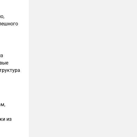
о,
пешного
из
овые
структура
м,
ки из