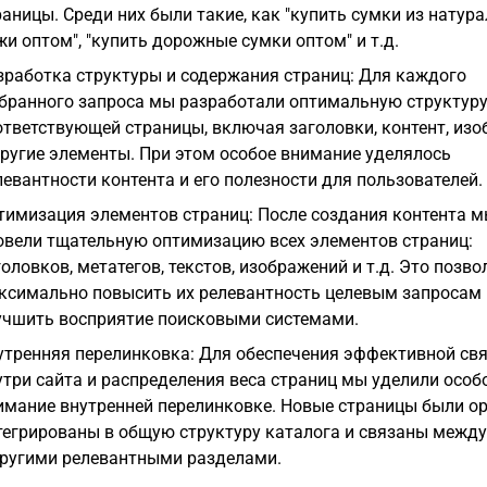
раницы. Среди них были такие, как "купить сумки из натур
жи оптом", "купить дорожные сумки оптом" и т.д.
зработка структуры и содержания страниц: Для каждого
бранного запроса мы разработали оптимальную структур
ответствующей страницы, включая заголовки, контент, из
другие элементы. При этом особое внимание уделялось
левантности контента и его полезности для пользователей.
тимизация элементов страниц: После создания контента 
овели тщательную оптимизацию всех элементов страниц:
головков, метатегов, текстов, изображений и т.д. Это позво
ксимально повысить их релевантность целевым запросам 
учшить восприятие поисковыми системами.
утренняя перелинковка: Для обеспечения эффективной св
утри сайта и распределения веса страниц мы уделили особ
имание внутренней перелинковке. Новые страницы были о
тегрированы в общую структуру каталога и связаны между
другими релевантными разделами.