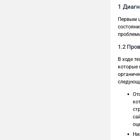
1 Диагн
Первым ш
состояни
проблемы
1.2 Про
В ходе т
которые 
органиче
следующ
От
ко
ст
са
оц
Ни