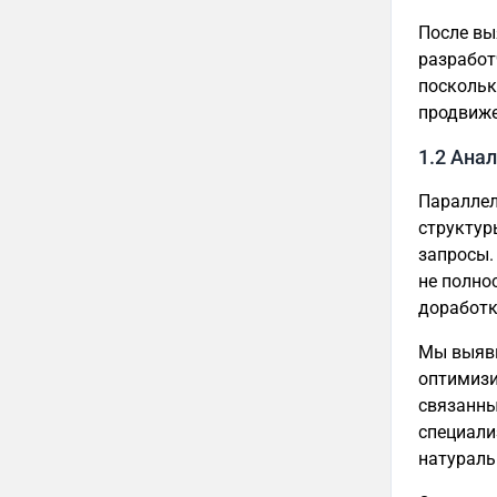
После вы
разработ
поскольк
продвиже
1.2 Ана
Параллел
структур
запросы.
не полно
доработк
Мы выяви
оптимизи
связанны
специали
натураль