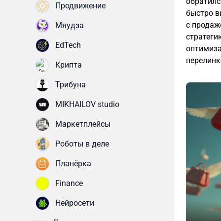
обратилс
Продвижение
быстро в
с продаж
Мяудза
стратеги
EdTech
оптимиза
перелинк
Крипта
Трибуна
MIKHAILOV studio
Маркетплейсы
Роботы в деле
Планёрка
Finance
Нейросети