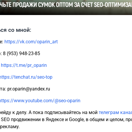
ся со мной:
е:
https://vk.com/oparin_art
 8 (953) 948-23-85
:
https://t.me/pr_oparin
https://tenchat.ru/seo-top
та: pr.oparin@yandex.ru
https://www.youtube.com/@seo-oparin
рейду к делу. А пока подписывайтесь на мой
телеграм кана
 SEO продвижении в Яндексе и Google, в общем и целом, пр
-рекламу.