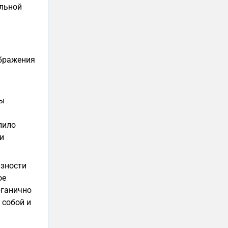
альной
у
ображения
мы
лило
и
язности
ое
рганично
 собой и