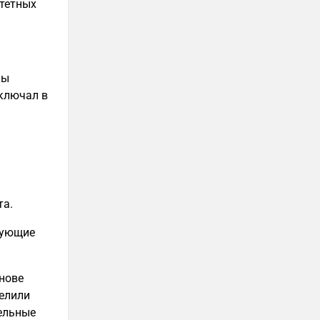
итетных
мы
включал в
та.
дующие
нове
елили
ельные