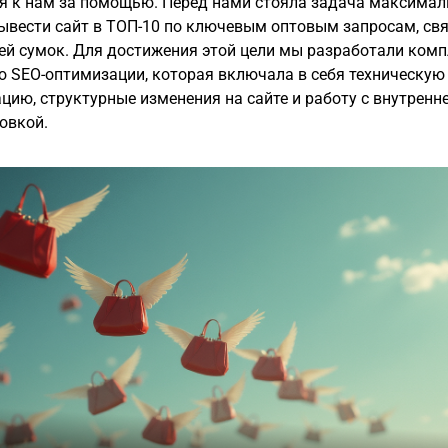
я к нам за помощью. Перед нами стояла задача максимал
ывести сайт в ТОП-10 по ключевым оптовым запросам, с
ей сумок. Для достижения этой цели мы разработали ком
ю SEO-оптимизации, которая включала в себя техническую
цию, структурные изменения на сайте и работу с внутренн
овкой.