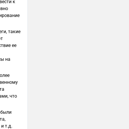
вести к
ивно
жирование
ги, такие
ют
твие ее
сы на
олее
твенному
та
ами, что
 были
та,
и т.д.