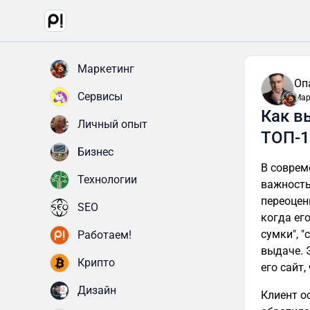
Маркетинг
Оп
Сервисы
Мар
Как в
Личный опыт
ТОП-1
Бизнес
В соврем
Технологии
важность
переоцен
SEO
когда ег
сумки", 
Работаем!
выдаче. 
Крипто
его сайт
Дизайн
Клиент о