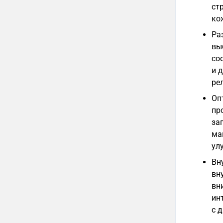
ст
ко
Ра
вы
со
и 
ре
Оп
пр
за
ма
ул
Вн
вн
вн
ин
с 