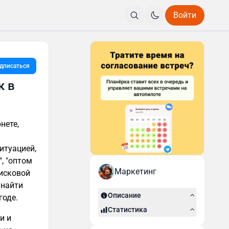
Войти
дписаться
к в
нете,
итуацией,
, "оптом
Маркетинг
оисковой
 найти
Описание
годе.
Статистика
и и