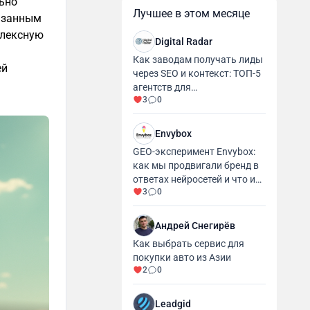
ьно
Лучшее в этом месяце
вязанным
плексную
Digital Radar
Как заводам получать лиды
ей
через SEO и контекст: ТОП-5
агентств для
3
0
промышленности и
производства
Envybox
GEO-эксперимент Envybox:
как мы продвигали бренд в
ответах нейросетей и что из
3
0
этого вышло
Андрей Снегирёв
Как выбрать сервис для
покупки авто из Азии
2
0
Leadgid