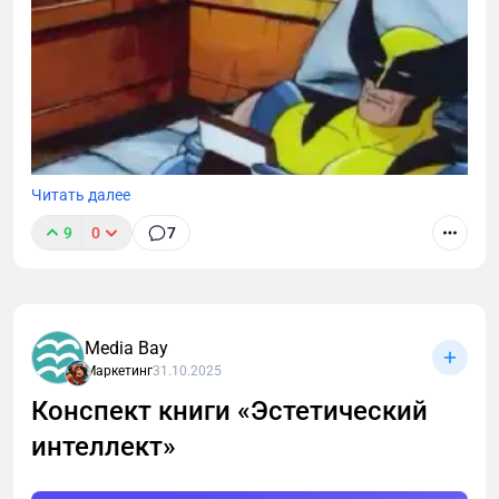
Читать далее
9
0
7
Media Bay
Маркетинг
31.10.2025
Конспект книги «Эстетический
интеллект»