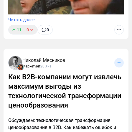
Читать далее
11
0
0
В B2B нечасто встретишь четко сформулированное
позиционирование компании. Нет, точнее не так. В
В2В позиционирования практически нет. У многих
крупных производственных компаний есть
Николай Мясников
крупные мощности, советское наследие и сайт,
Маркетинг
20 янв
написанный еще на html-табличке. Обороты просто
Как B2B-компании могут извлечь
гигантские! А маркетинга нет вообще… И это
максимум выгоды из
грустно. Но!
технологической трансформации
ценообразования
Обсуждаем: технологическая трансформация
ценообразования в B2B. Как избежать ошибок и