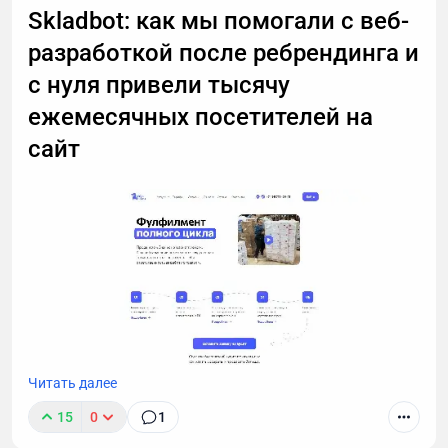
Skladbot: как мы помогали с веб-
разработкой после ребрендинга и
с нуля привели тысячу
ежемесячных посетителей на
сайт
Читать далее
Сегодня расскажем о SEO-кейсе от LZ.Media.
15
0
1
Skladbot — фулфилмент полного цикла для
маркетплейсов. Наша стартовая задача