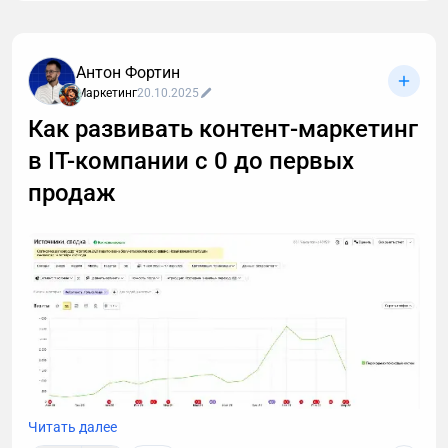
заключалась в том, чтобы оптимизировать новый
сайт и занять лидирующие позиции выдачи по
коммерческим и информационным запросам в
Антон Фортин
Москве.
Маркетинг
20.10.2025
Как развивать контент-маркетинг
в IT-компании с 0 до первых
продаж
Читать далее