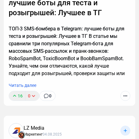
лучшие боты для теста и
также — как настроить автоматическую
расшифровку, даже если вы не разбираетесь в
розыгрышей: Лучшее в ТГ
технике.
ТОП-3 SMS-бомбера в Telegram: лучшие боты для
теста и розыгрышей: Лучшее в ТГ В статье мы
сравнили три популярных Telegram-бота для
массовых SMS-рассылок и пранк-звонков:
RoboSpamBot, ToxicBoomBot и BoobBamSpamBot.
Узнайте, чем они отличаются, какой лучше
подходит для розыгрышей, проверки защиты или
аналитики, а также о важных правилах легального
Читать далее
использования инструментов.
16
0
0
LZ Media
Маркетинг
04.08.2025