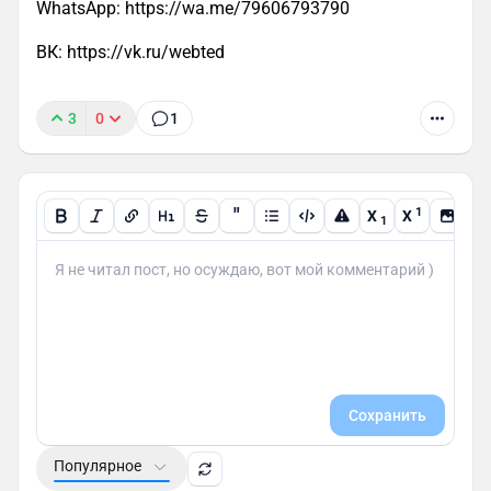
WhatsApp: https://wa.me/79606793790
ВК: https://vk.ru/webted
3
0
1
"
1
X
X
1
Сохранить
Популярное