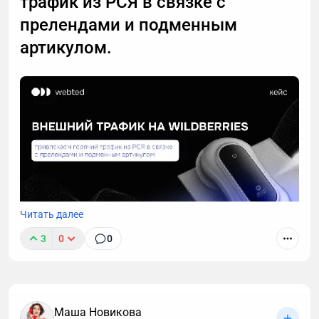
трафик из РСЯ в связке с
прелендами и подменным
артикулом.
Читать далее
3
0
0
Маша Новикова