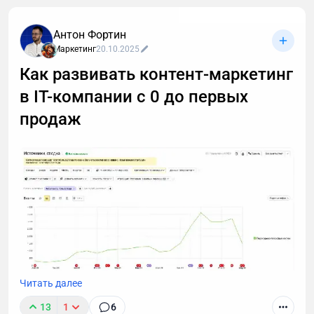
сайт и занять лидирующие позиции выдачи по
коммерческим и информационным запросам в
Антон Фортин
Москве.
Маркетинг
20.10.2025
Как развивать контент-маркетинг
в IT-компании с 0 до первых
продаж
Читать далее
Работая маркетологом в компании, которая
13
1
6