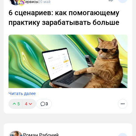
Сервисы
20 май
6 сценариев: как помогающему
практику зарабатывать больше
Читать далее
5
4
3
Вы когда-нибудь задумывались, почему одни
специалисты боятся поднять ценник, а другие
спокойно продают наставничество? Секрет не в
«личных проработках», а в банальной технической
Роман Рабочий