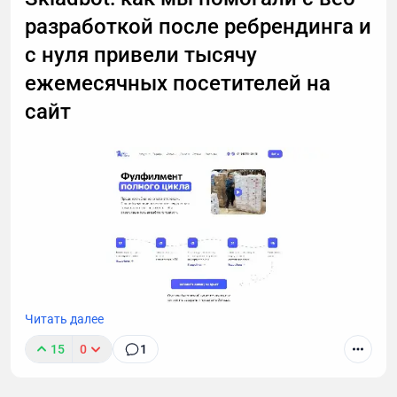
разработкой после ребрендинга и
с нуля привели тысячу
ежемесячных посетителей на
сайт
Читать далее
Сегодня расскажем о SEO-кейсе от LZ.Media.
15
0
1
Skladbot — фулфилмент полного цикла для
маркетплейсов. Наша стартовая задача
заключалась в том, чтобы оптимизировать новый