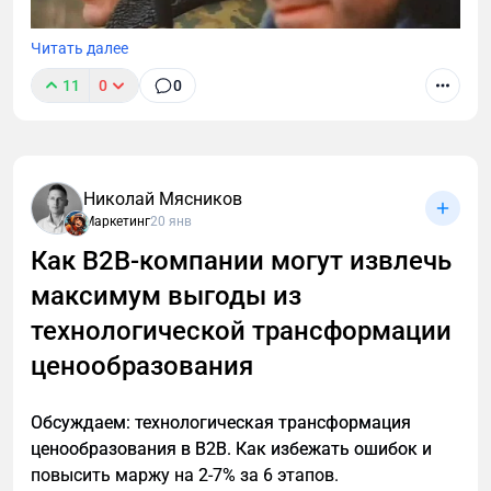
Читать далее
11
0
0
В B2B нечасто встретишь четко сформулированное
позиционирование компании. Нет, точнее не так. В
В2В позиционирования практически нет. У многих
крупных производственных компаний есть
Николай Мясников
крупные мощности, советское наследие и сайт,
Маркетинг
20 янв
написанный еще на html-табличке. Обороты просто
Как B2B-компании могут извлечь
гигантские! А маркетинга нет вообще… И это
максимум выгоды из
грустно. Но!
технологической трансформации
ценообразования
Обсуждаем: технологическая трансформация
ценообразования в B2B. Как избежать ошибок и
повысить маржу на 2-7% за 6 этапов.