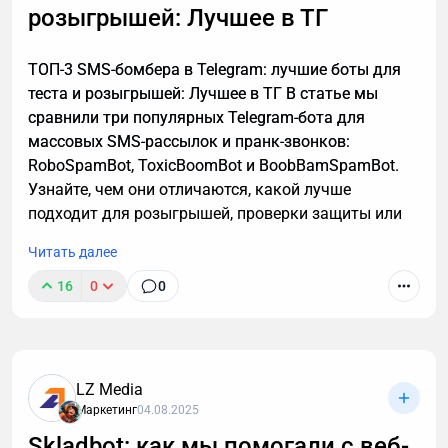
расшифровку, даже если вы не разбираетесь в
розыгрышей: Лучшее в ТГ
технике.
ТОП-3 SMS-бомбера в Telegram: лучшие боты для
теста и розыгрышей: Лучшее в ТГ В статье мы
сравнили три популярных Telegram-бота для
массовых SMS-рассылок и пранк-звонков:
RoboSpamBot, ToxicBoomBot и BoobBamSpamBot.
Узнайте, чем они отличаются, какой лучше
подходит для розыгрышей, проверки защиты или
аналитики, а также о важных правилах легального
Читать далее
использования инструментов.
16
0
0
LZ Media
Маркетинг
04.08.2025
Skladbot: как мы помогали с веб-