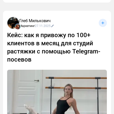
и ошибок пришел к технологии cold outreach для
лидогенерации в B2B и Tech. Поделюсь выводами,
которые сделал после тысяч (!) холодных диалогов
Глеб Милькович
с малым, средним и крупным бизнесом.
Маркетинг
27.11.2025
Кейс: как я привожу по 100+
клиентов в месяц для студий
растяжки с помощью Telegram-
посевов