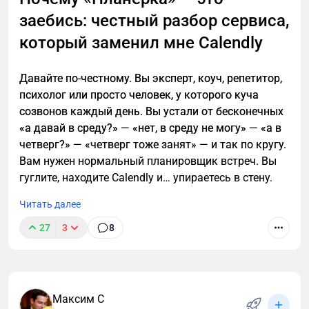
Рассказываем, как вывели клиента на режим 24/7
заебись: честный разбор сервиса,
и заставили отказывать из‑за перегруза.
который заменил мне Calendly
Давайте по-честному. Вы эксперт, коуч, репетитор,
психолог или просто человек, у которого куча
созвонов каждый день. Вы устали от бесконечных
«а давай в среду?» — «нет, в среду не могу» — «а в
четверг?» — «четверг тоже занят» — и так по кругу.
Вам нужен нормальный планировщик встреч. Вы
гуглите, находите Calendly и… упираетесь в стену.
Читать далее
27
3
8
Максим С