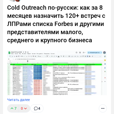
Телеграм-посевам привел к ошеломляющему
Cold Outreach по-русски: как за 8
успеху. Поверьте, вы будете удивлены.
месяцев назначить 120+ встреч с
ЛПРами списка Forbes и другими
представителями малого,
среднего и крупного бизнеса
Читать далее
7
0
4
В этом лонгриде я расскажу, как через тернии проб