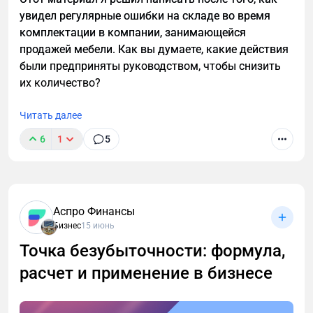
помещениям и площадкам для стоянки
выбирал вас среди конкурентов.
увидел регулярные ошибки на складе во время
автомобилей, микроавтобусов, электромобилей и
комплектации в компании, занимающейся
других транспортных средств.
Попасть в ИИ-ответы
продажей мебели. Как вы думаете, какие действия
СП 550.1311500.2026 — регулирует требования
были предприняты руководством, чтобы снизить
пожарной безопасности для высотных зданий
их количество?
класса функциональной пожарной опасности Ф1.3
высотой более 75 м и зданий общественного
Читать далее
назначения высотой более 50 м.
6
1
5
Нарушение требований влечёт штрафы,
дисквалификацию руководителя и приостановку
деятельности.
Аспро Финансы
Единые правила для складских свидетельств на
Бизнес
15 июнь
сельхозпродукцию в ЕАЭС
Точка безубыточности: формула,
С 1 июня 2026 года страны ЕАЭС ввели соглашение
расчет и применение в бизнесе
о складских свидетельствах на сельхозпродукцию.
Складское свидетельство — бездокументарная