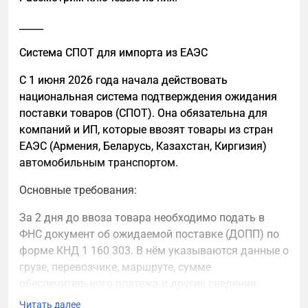
воспринимаются на слух.
_____
Как подготовить сайт к GEO
1. Сущности и контекст: кто вы и о чем сайт
Система СПОТ для импорта из ЕАЭС
Нейросети работают не с ключевыми словами, а с
С 1 июня 2026 года начала действовать
сущностями. Для GEO важно, чтобы компания,
национальная система подтверждения ожидания
продукт и тематика были описаны однозначно и
поставки товаров (СПОТ). Она обязательна для
без размытых формулировок.
компаний и ИП, которые ввозят товары из стран
ЕАЭС (Армения, Беларусь, Казахстан, Киргизия)
Для этого необходимо:
автомобильным транспортом.
четко описать бренд, продукт и сферу
Основные требования:
деятельности;
иметь отдельную страницу «О компании»;
За 2 дня до ввоза товара необходимо подать в
ФНС документ об ожидаемой поставке (ДОПП) по
создавать страницы под ключевые услуги;
форме КНД 1 160 303. В нём указываются данные о
в крупных материалах подчеркивать
грузе, перевозчике, маршруте, сумме
экспертизу через конкретику, примеры и
обеспечительного платежа и другие сведения.
схемы.
Читать далее