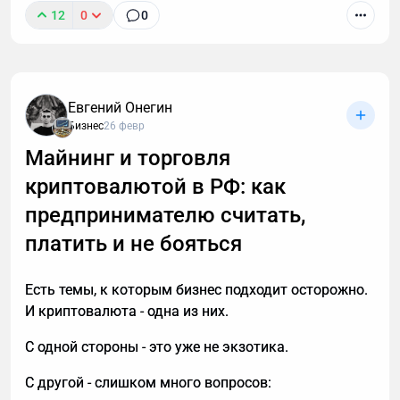
12
0
0
К сожалению, звонок с незнакомого номера — это
обычно спам. И вы не обязаны тратить время,
объясняя в десятый раз за день, что вам не
интересны кредиты, консультации и прочие услуги.
Евгений Онегин
Если вы тревожитесь упустить действительно
Бизнес
26 февр
важный разговор, например, ждете курьера, то я
Майнинг и торговля
расскажу, почему стоит делегировать телефонные
криптовалютой в РФ: как
звонки мне.
предпринимателю считать,
платить и не бояться
Есть темы, к которым бизнес подходит осторожно.
И криптовалюта - одна из них.
С одной стороны - это уже не экзотика.
С другой - слишком много вопросов: