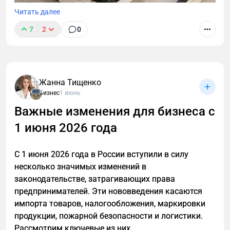
FAQ для страниц с вопросами и ответами;
Читать далее
HowTo для пошаговых инструкций;
7
2
0
Article для статей;
Щеточные профили и плинтусы скольжения для
Organization для информации о компании.
монтажно-сборочных столов: преимущества, виды,
3. Учет голосового и мобильного сценария
материалы, критерии выбора и монтаж. Защита
Жанна Тищенко
деталей от царапин.
Бизнес
1 июнь
В голосовом поиске пользователь формулирует
Важные изменения для бизнеса с
запросы иначе. Они звучат как живые вопросы, а
не как набор ключевых слов.
1 июня 2026 года
Чтобы подстроиться под этот сценарий:
С 1 июня 2026 года в России вступили в силу
используем естественный язык в заголовках
несколько значимых изменений в
и текстах;
законодательстве, затрагивающих права
даем один четкий ответ на один запрос;
предпринимателей. Эти нововведения касаются
импорта товаров, налогообложения, маркировки
избегаем переоптимизированных
продукции, пожарной безопасности и логистики.
формулировок, которые плохо
Рассмотрим ключевые из них.