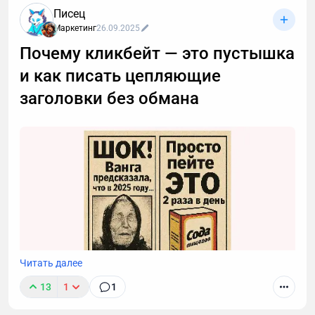
Писец
компании. В начале 2021 года была переписана
Маркетинг
26.09.2025
маркетинговая стратегия, в рамках которой было
принято решение развивать контент-маркетинг.
Почему кликбейт — это пустышка
и как писать цепляющие
заголовки без обмана
Читать далее
13
1
1
Авторы хотят, чтобы их статью заметили, и ради