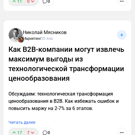
11
0
0
В B2B нечасто встретишь четко сформулированное
позиционирование компании. Нет, точнее не так. В
В2В позиционирования практически нет. У многих
крупных производственных компаний есть
Николай Мясников
крупные мощности, советское наследие и сайт,
Маркетинг
20 янв
написанный еще на html-табличке. Обороты просто
Как B2B-компании могут извлечь
гигантские! А маркетинга нет вообще… И это
максимум выгоды из
грустно. Но!
технологической трансформации
ценообразования
Обсуждаем: технологическая трансформация
ценообразования в B2B. Как избежать ошибок и
повысить маржу на 2-7% за 6 этапов.
Читать далее
17
7
0