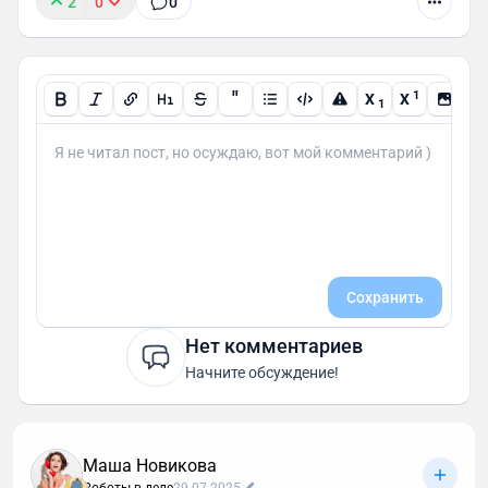
2
0
0
"
1
X
X
1
Сохранить
Нет комментариев
Начните обсуждение!
Маша Новикова
Роботы в деле
29.07.2025