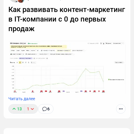
Как развивать контент-маркетинг
в IT-компании с 0 до первых
продаж
Читать далее
Работая маркетологом в компании, которая
13
1
6
занималась IT-аутсорсом я начал строить
продвижение с помощью SEO, контекстной
рекламы, упаковки коммерческих материалов,
развития стратегии и навыков продаж внутри