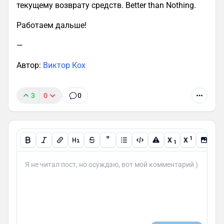
текущему возврату средств. Better than Nothing.
Работаем дальше!
—
Автор:
Виктор Кох
3
0
0
"
1
X
X
1