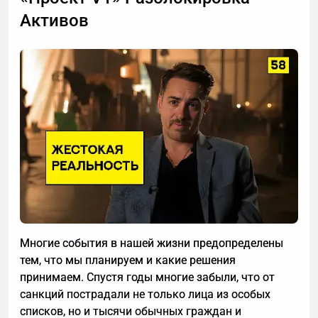
работы этой технологии, способы ее применения. А
заднего вида. Решение о запуске нового проекта
Активов
также — как настроить автоматическую
нужно принимать не на основе прибыли прошлого
расшифровку, даже если вы не разбираетесь в
месяца, а с пониманием прогноза денежного
технике.
потока на ближайшие три-шесть недель.
Многие события в нашей жизни предопределены
тем, что мы планируем и какие решения
Прогноз ДДС — не сложный инструмент. Это
принимаем. Спустя годы многие забыли, что от
таблица с плановыми поступлениями и выплатами
санкций пострадали не только лица из особых
по дням на несколько недель вперед. Она
списков, но и тысячи обычных граждан и
показывает, когда придут деньги от клиентов,