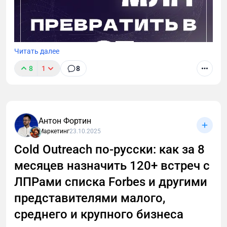
Читать далее
8
1
8
Я не верю в волшебные таблетки, но верю в
Антон Фортин
упорство, анализ и стратегическое мышление. В
Маркетинг
23.10.2025
статье расскажу, как мой нестандартный подход к
Телеграм-посевам привел к ошеломляющему
Cold Outreach по-русски: как за 8
успеху. Поверьте, вы будете удивлены.
месяцев назначить 120+ встреч с
ЛПРами списка Forbes и другими
представителями малого,
среднего и крупного бизнеса