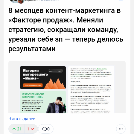
важный разговор, например, ждете курьера, то я
8 месяцев контент-маркетинга в
расскажу, почему стоит делегировать телефонные
«Факторе продаж». Меняли
звонки мне.
стратегию, сокращали команду,
урезали себе зп — теперь делюсь
результатами
Читать далее
21
1
0