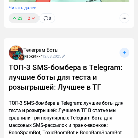
Читать далее
23
2
0
Звонки могут длиться часами, но важные моменты
часто укладываются в пару абзацев.
Транскрибация преобразует разговоры в текст,
Телеграм Боты
позволяя находить любые устные договоренности
Маркетинг
12.08.2025
буквально за секунды. Рассказываю принцип
ТОП-3 SMS-бомбера в Telegram:
работы этой технологии, способы ее применения. А
лучшие боты для теста и
также — как настроить автоматическую
расшифровку, даже если вы не разбираетесь в
розыгрышей: Лучшее в ТГ
технике.
ТОП-3 SMS-бомбера в Telegram: лучшие боты для
теста и розыгрышей: Лучшее в ТГ В статье мы
сравнили три популярных Telegram-бота для
массовых SMS-рассылок и пранк-звонков:
RoboSpamBot, ToxicBoomBot и BoobBamSpamBot.