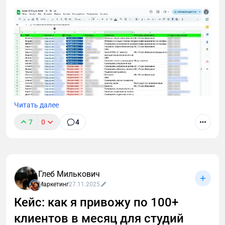
Читать далее
7
0
4
В этом лонгриде я расскажу, как через тернии проб
и ошибок пришел к технологии cold outreach для
лидогенерации в B2B и Tech. Поделюсь выводами,
которые сделал после тысяч (!) холодных диалогов
Глеб Милькович
с малым, средним и крупным бизнесом.
Маркетинг
27.11.2025
Кейс: как я привожу по 100+
клиентов в месяц для студий