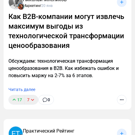
крупные мощности, советское наследие и сайт,
Маркетинг
20 янв
написанный еще на html-табличке. Обороты просто
Как B2B-компании могут извлечь
гигантские! А маркетинга нет вообще… И это
максимум выгоды из
грустно. Но!
технологической трансформации
ценообразования
Обсуждаем: технологическая трансформация
ценообразования в B2B. Как избежать ошибок и
повысить маржу на 2-7% за 6 этапов.
Читать далее
17
7
0
Практический Рейтинг
FT