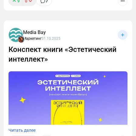
9
0
7
Media Bay
Маркетинг
31.10.2025
Конспект книги «Эстетический
интеллект»
Читать далее
У многих из нас избранное в телеграмме и заметки