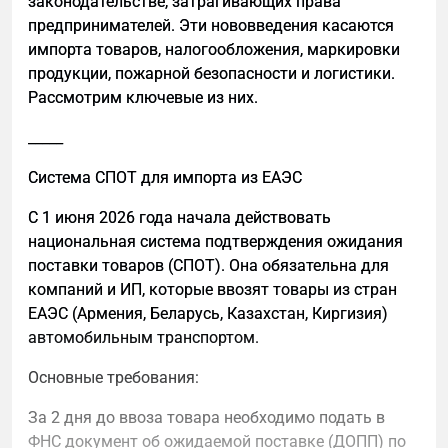
законодательстве, затрагивающих права
даем один четкий ответ на один запрос;
предпринимателей. Эти нововведения касаются
импорта товаров, налогообложения, маркировки
избегаем переоптимизированных
продукции, пожарной безопасности и логистики.
формулировок, которые плохо
Рассмотрим ключевые из них.
воспринимаются на слух.
_____
Как подготовить сайт к GEO
1. Сущности и контекст: кто вы и о чем сайт
Система СПОТ для импорта из ЕАЭС
Нейросети работают не с ключевыми словами, а с
С 1 июня 2026 года начала действовать
сущностями. Для GEO важно, чтобы компания,
национальная система подтверждения ожидания
продукт и тематика были описаны однозначно и
поставки товаров (СПОТ). Она обязательна для
без размытых формулировок.
компаний и ИП, которые ввозят товары из стран
ЕАЭС (Армения, Беларусь, Казахстан, Киргизия)
Для этого необходимо:
автомобильным транспортом.
четко описать бренд, продукт и сферу
Основные требования:
деятельности;
иметь отдельную страницу «О компании»;
За 2 дня до ввоза товара необходимо подать в
ФНС документ об ожидаемой поставке (ДОПП) по