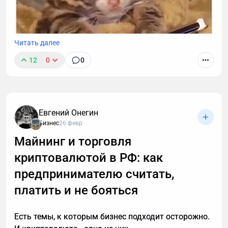
Читать далее
12
0
0
К сожалению, звонок с незнакомого номера — это
обычно спам. И вы не обязаны тратить время,
объясняя в десятый раз за день, что вам не
интересны кредиты, консультации и прочие услуги.
Евгений Онегин
Если вы тревожитесь упустить действительно
Бизнес
26 февр
важный разговор, например, ждете курьера, то я
Майнинг и торговля
расскажу, почему стоит делегировать телефонные
криптовалютой в РФ: как
звонки мне.
предпринимателю считать,
платить и не бояться
Есть темы, к которым бизнес подходит осторожно.