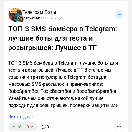
часто укладываются в пару абзацев.
Транскрибация преобразует разговоры в текст,
Телеграм Боты
позволяя находить любые устные договоренности
Маркетинг
12.08.2025
буквально за секунды. Рассказываю принцип
ТОП-3 SMS-бомбера в Telegram:
работы этой технологии, способы ее применения. А
лучшие боты для теста и
также — как настроить автоматическую
расшифровку, даже если вы не разбираетесь в
розыгрышей: Лучшее в ТГ
технике.
ТОП-3 SMS-бомбера в Telegram: лучшие боты для
теста и розыгрышей: Лучшее в ТГ В статье мы
сравнили три популярных Telegram-бота для
массовых SMS-рассылок и пранк-звонков:
RoboSpamBot, ToxicBoomBot и BoobBamSpamBot.
Узнайте, чем они отличаются, какой лучше
подходит для розыгрышей, проверки защиты или
аналитики, а также о важных правилах легального
Читать далее
использования инструментов.
16
0
0