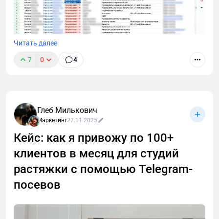
Читать далее
7
0
4
В этом лонгриде я расскажу, как через тернии проб
и ошибок пришел к технологии cold outreach для
лидогенерации в B2B и Tech. Поделюсь выводами,
которые сделал после тысяч (!) холодных диалогов
Глеб Милькович
с малым, средним и крупным бизнесом.
Маркетинг
27.11.2025
Кейс: как я привожу по 100+
клиентов в месяц для студий
растяжки с помощью Telegram-
посевов