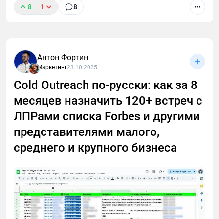
8
1
8
Я не верю в волшебные таблетки, но верю в
Антон Фортин
упорство, анализ и стратегическое мышление. В
Маркетинг
23.10.2025
статье расскажу, как мой нестандартный подход к
Телеграм-посевам привел к ошеломляющему
Cold Outreach по-русски: как за 8
успеху. Поверьте, вы будете удивлены.
месяцев назначить 120+ встреч с
ЛПРами списка Forbes и другими
представителями малого,
среднего и крупного бизнеса