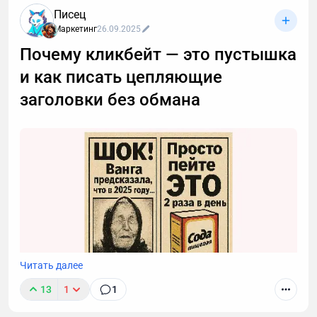
развития стратегии и навыков продаж внутри
Писец
компании. В начале 2021 года была переписана
Маркетинг
26.09.2025
маркетинговая стратегия, в рамках которой было
принято решение развивать контент-маркетинг.
Почему кликбейт — это пустышка
и как писать цепляющие
заголовки без обмана
Читать далее
13
1
1
Авторы хотят, чтобы их статью заметили, и ради