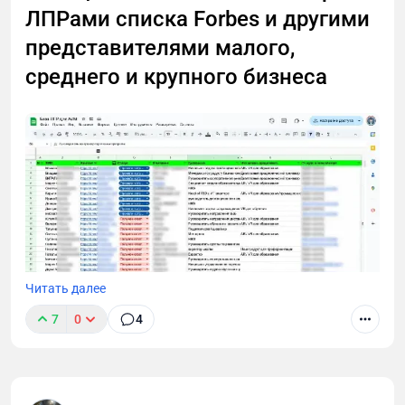
ЛПРами списка Forbes и другими
представителями малого,
среднего и крупного бизнеса
Читать далее
7
0
4
В этом лонгриде я расскажу, как через тернии проб
и ошибок пришел к технологии cold outreach для
лидогенерации в B2B и Tech. Поделюсь выводами,
которые сделал после тысяч (!) холодных диалогов