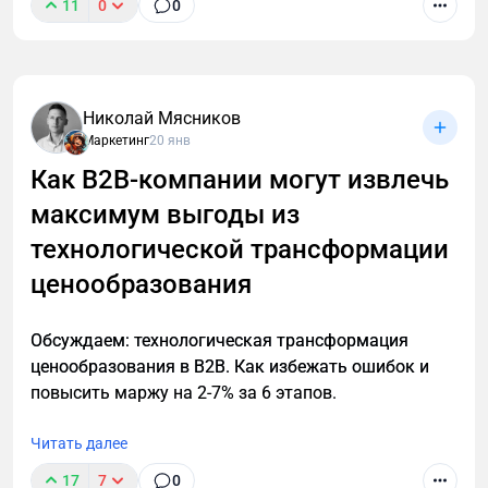
11
0
0
В B2B нечасто встретишь четко сформулированное
позиционирование компании. Нет, точнее не так. В
В2В позиционирования практически нет. У многих
крупных производственных компаний есть
Николай Мясников
крупные мощности, советское наследие и сайт,
Маркетинг
20 янв
написанный еще на html-табличке. Обороты просто
Как B2B-компании могут извлечь
гигантские! А маркетинга нет вообще… И это
максимум выгоды из
грустно. Но!
технологической трансформации
ценообразования
Обсуждаем: технологическая трансформация
ценообразования в B2B. Как избежать ошибок и
повысить маржу на 2-7% за 6 этапов.
Читать далее
17
7
0