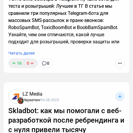
теста и розыгрышей: Лучшее в ТГ В статье мы
сравнили три популярных Telegram-бота для
массовых SMS-рассылок и пранк-звонков:
RoboSpamBot, ToxicBoomBot и BoobBamSpamBot.
Узнайте, чем они отличаются, какой лучше
подходит для розыгрышей, проверки защиты или
аналитики, а также о важных правилах легального
Читать далее
использования инструментов.
16
0
0
LZ Media
Маркетинг
04.08.2025
Skladbot: как мы помогали с веб-
разработкой после ребрендинга и
с нуля привели тысячу