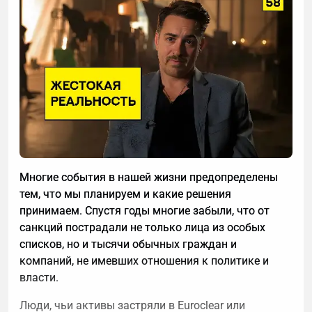
потока на ближайшие три-шесть недель.
Многие события в нашей жизни предопределены
тем, что мы планируем и какие решения
Прогноз ДДС — не сложный инструмент. Это
принимаем. Спустя годы многие забыли, что от
таблица с плановыми поступлениями и выплатами
санкций пострадали не только лица из особых
по дням на несколько недель вперед. Она
списков, но и тысячи обычных граждан и
показывает, когда придут деньги от клиентов,
компаний, не имевших отношения к политике и
когда нужно платить по обязательствам и есть ли
власти.
между этими датами разрыв — до того, как он
возник.
Люди, чьи активы застряли в Euroclear или