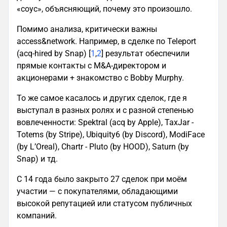
«соус», объясняющий, почему это произошло.
Помимо анализа, критически важны
access&network. Например, в сделке по Teleport
(acq-hired by Snap) [
1
,
2
] результат обеспечили
прямые контакты с M&A-директором и
акционерами + знакомство с Bobby Murphy.
То же самое касалось и других сделок, где я
выступал в разных ролях и с разной степенью
вовлеченности: Spektral (acq by Apple), TaxJar -
Totems (by Stripe), Ubiquity6 (by Discord), ModiFace
(by L’Oreal), Chartr - Pluto (by HOOD), Saturn (by
Snap) и тд.
С 14 года было закрыто 27 сделок при моём
участии — с покупателями, обладающими
высокой репутацией или статусом публичных
компаний.