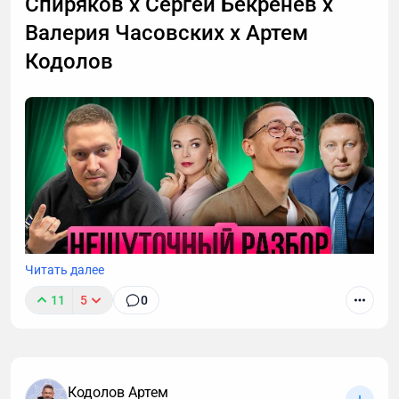
Спиряков х Сергей Бекренев х
Валерия Часовских х Артем
Кодолов
Читать далее
11
5
0
Кодолов Артем