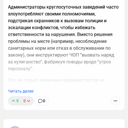
Администраторы круглосуточных заведений часто
злоупотребляют своими полномочиями,
подстрекая охранников к вызовам полиции и
эскалации конфликтов, чтобы избежать
ответственности за нарушения. Вместо решения
проблемы на месте (например, несоблюдение
санитарных норм или отказ в обслуживании по
закону), они инструктируют ЧОП “вызвать наряд
за хулиганство”, фабрикуя поводы вроде “угроз
персоналу”.
Это не только незаконно (администратор не
вправе подменять полицию, ст. 286 УК РФ за
Читать далее
превышение полномочий), но и приводит к
штрафам для заведения по КоАП РФ (до 30 000
5
0
0
руб. за нарушение прав потребителей).
При повторении фиксируйте их указания на видео
— это ключевой аргумент для жалобы в