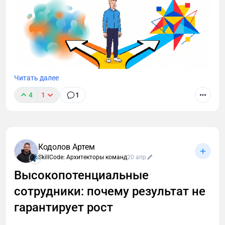
Читать далее
4
1
1
Навык решения проблем часто остаётся
«невидимой» компетенцией при найме. Между тем
именно он определяет, насколько быстро команда
выходит из сбоев. Разбираем, как оценивать этот
Кодолов Артем
навык на разных уровнях и что говорят данные
SkillCode: Архитекторы команд
20 апр
SkillCode о среднем менеджменте.
Высокопотенциальные
сотрудники: почему результат не
гарантирует рост