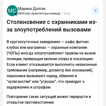
ролей, дефицитов и точек усиления. Разбираем, как
Марина Долгих
MC
инженерная логика легла в основу системного
SkillCode: Архитекторы команд
17 февр
подхода к командам и почему движение нельзя
Столкновение с охранниками из-
начинать, пока не понятны ключевые параметры
всей конструкции.
за злоупотреблений вызовами
В круглосуточных заведениях — кафе, фитнес-
клубах или магазинах — охранные компании
(ЧОПы) иногда злоупотребляют правом на вызов
полиции, превращая мелкие споры в эскалацию.
Если клиент отказывается выполнять незаконные
требования (например, досмотр без оснований),
охранники вызывают наряд, обвиняя в
“хулиганстве” или “угрозах”, что приводит к
задержанию и штрафам.
Повторение таких ситуаций может перерасти в
открытое противостояние.