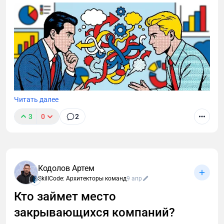
Читать далее
3
0
2
Компании часто формируют кадровый резерв на
основе текущих результатов сотрудников. Но
сильный результат не всегда означает высокий
потенциал. Разбираем, как бизнес определяет
Кодолов Артем
высокопотенциальных сотрудников и почему без
SkillCode: Архитекторы команд
9 апр
системной оценки возрастает риск ошибок.
Кто займет место
закрывающихся компаний?