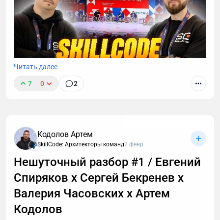
Читать далее
7
0
2
Вышел новый выпуск влога SkillCode из Сенежа.
Артём Кодолов и Алан Мисонжник показывают
двухдневный практический интенсив: симуляции
по подбору на базе аналитики, разбор бизнес-
Кодолов Артем
кейсов через компетенции команды и работу с HR-
SkillCode: Архитекторы команд
2 февр
профайлингом. Плюс — прогулка по Сенеже и
Нешуточный разбор #1 / Евгений
выставка Велкова.
Спиряков х Сергей Бекренев х
Валерия Часовских х Артем
Кодолов