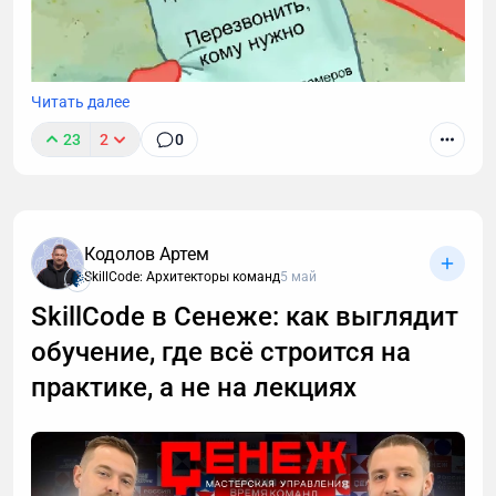
Читать далее
23
2
0
Звонки могут длиться часами, но важные моменты
часто укладываются в пару абзацев.
Транскрибация преобразует разговоры в текст,
Кодолов Артем
позволяя находить любые устные договоренности
SkillCode: Архитекторы команд
5 май
буквально за секунды. Рассказываю принцип
SkillCode в Сенеже: как выглядит
работы этой технологии, способы ее применения. А
обучение, где всё строится на
также — как настроить автоматическую
расшифровку, даже если вы не разбираетесь в
практике, а не на лекциях
технике.