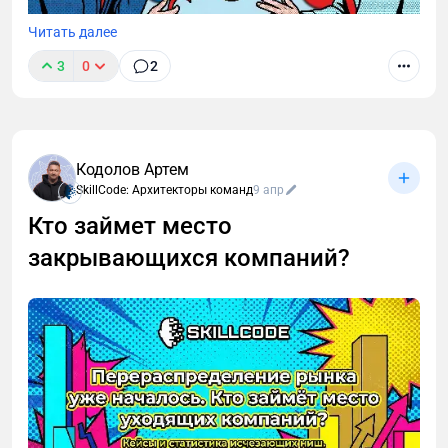
Читать далее
3
0
2
Компании часто формируют кадровый резерв на
основе текущих результатов сотрудников. Но
сильный результат не всегда означает высокий
потенциал. Разбираем, как бизнес определяет
Кодолов Артем
высокопотенциальных сотрудников и почему без
SkillCode: Архитекторы команд
9 апр
системной оценки возрастает риск ошибок.
Кто займет место
закрывающихся компаний?