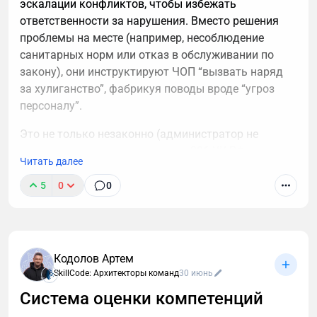
эскалации конфликтов, чтобы избежать
ответственности за нарушения. Вместо решения
проблемы на месте (например, несоблюдение
санитарных норм или отказ в обслуживании по
закону), они инструктируют ЧОП “вызвать наряд
за хулиганство”, фабрикуя поводы вроде “угроз
персоналу”.
Это не только незаконно (администратор не
вправе подменять полицию, ст. 286 УК РФ за
Читать далее
превышение полномочий), но и приводит к
штрафам для заведения по КоАП РФ (до 30 000
5
0
0
руб. за нарушение прав потребителей).
При повторении фиксируйте их указания на видео
— это ключевой аргумент для жалобы в
Кодолов Артем
Роспотребнадзор и суда, где можно взыскать
SkillCode: Архитекторы команд
30 июнь
компенсацию за моральный вред и сорванное
Система оценки компетенций
время.