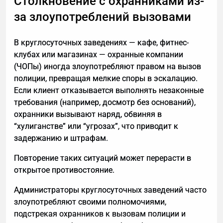
Столкновение с охранниками из-
начинать, пока не понятны ключевые параметры
всей конструкции.
за злоупотреблений вызовами
В круглосуточных заведениях — кафе, фитнес-
клубах или магазинах — охранные компании
(ЧОПы) иногда злоупотребляют правом на вызов
полиции, превращая мелкие споры в эскалацию.
Если клиент отказывается выполнять незаконные
требования (например, досмотр без оснований),
охранники вызывают наряд, обвиняя в
“хулиганстве” или “угрозах”, что приводит к
задержанию и штрафам.
Повторение таких ситуаций может перерасти в
открытое противостояние.
Администраторы круглосуточных заведений часто
злоупотребляют своими полномочиями,
подстрекая охранников к вызовам полиции и