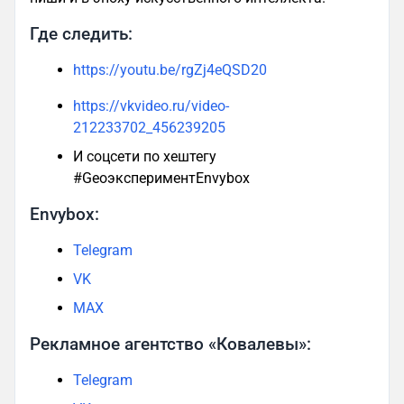
Где следить:
https://youtu.be/rgZj4eQSD20
https://vkvideo.ru/video-
212233702_456239205
И соцсети по хештегу
#GeoэкспериментEnvybox
Envybox:
Telegram
VK
MAX
Рекламное агентство «Ковалевы»:
Telegram