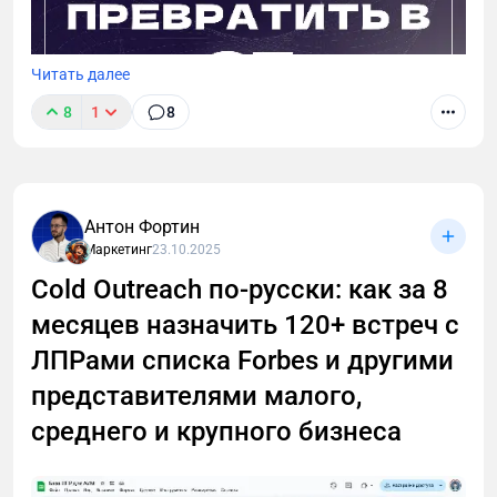
Читать далее
8
1
8
Я не верю в волшебные таблетки, но верю в
Антон Фортин
упорство, анализ и стратегическое мышление. В
Маркетинг
23.10.2025
статье расскажу, как мой нестандартный подход к
Телеграм-посевам привел к ошеломляющему
Cold Outreach по-русски: как за 8
успеху. Поверьте, вы будете удивлены.
месяцев назначить 120+ встреч с
ЛПРами списка Forbes и другими
представителями малого,
среднего и крупного бизнеса