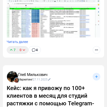
Читать далее
7
0
4
В этом лонгриде я расскажу, как через тернии проб
и ошибок пришел к технологии cold outreach для
лидогенерации в B2B и Tech. Поделюсь выводами,
которые сделал после тысяч (!) холодных диалогов
Глеб Милькович
с малым, средним и крупным бизнесом.
Маркетинг
27.11.2025
Кейс: как я привожу по 100+
клиентов в месяц для студий
растяжки с помощью Telegram-