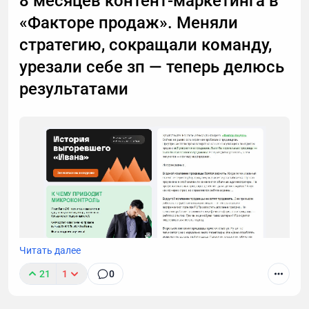
8 месяцев контент-маркетинга в
расскажу, почему стоит делегировать телефонные
«Факторе продаж». Меняли
звонки мне.
стратегию, сокращали команду,
урезали себе зп — теперь делюсь
результатами
Читать далее
21
1
0