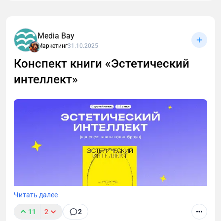
Media Bay
Маркетинг
31.10.2025
Конспект книги «Эстетический
интеллект»
Читать далее
У многих из нас избранное в телеграмме и заметки
11
2
2
в телефоне забиты умными книжками, которые