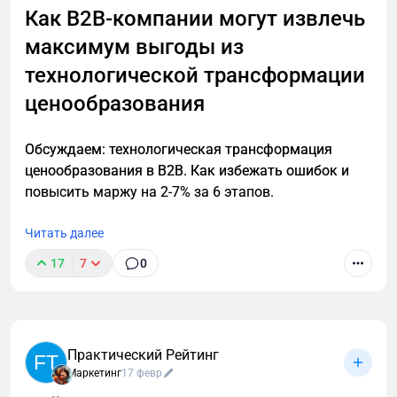
написанный еще на html-табличке. Обороты просто
Как B2B-компании могут извлечь
гигантские! А маркетинга нет вообще… И это
максимум выгоды из
грустно. Но!
технологической трансформации
ценообразования
Обсуждаем: технологическая трансформация
ценообразования в B2B. Как избежать ошибок и
повысить маржу на 2-7% за 6 этапов.
Читать далее
17
7
0
Практический Рейтинг
FT
Маркетинг
17 февр