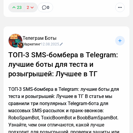
23
2
0
Звонки могут длиться часами, но важные моменты
часто укладываются в пару абзацев.
Транскрибация преобразует разговоры в текст,
Телеграм Боты
позволяя находить любые устные договоренности
Маркетинг
12.08.2025
буквально за секунды. Рассказываю принцип
ТОП-3 SMS-бомбера в Telegram:
работы этой технологии, способы ее применения. А
лучшие боты для теста и
также — как настроить автоматическую
расшифровку, даже если вы не разбираетесь в
розыгрышей: Лучшее в ТГ
технике.
ТОП-3 SMS-бомбера в Telegram: лучшие боты для
теста и розыгрышей: Лучшее в ТГ В статье мы
сравнили три популярных Telegram-бота для
массовых SMS-рассылок и пранк-звонков:
RoboSpamBot, ToxicBoomBot и BoobBamSpamBot.
Узнайте, чем они отличаются, какой лучше
подходит для розыгрышей, проверки защиты или