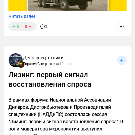
Читать далее
3
0
2
ПАО "КАМАЗ" презентовал новинки для лесной
Дело спецтехники
отрасли. "Мы предлагаем продуктовую программу
ЕвразияСпецтехника
10 апр
«Лесник», это не отдельные машины, а целая
Лизинг: первый сигнал
экосистема. Наша цель – закрыть всю
восстановления спроса
технологическую цепочку: от лесозаготовки до
вывозки и вспомогательных операций".
В рамках форума Национальной Ассоциации
Дилеров, Дистрибьютеров и Производителей
спецтехники (НАДДиПС) состоялась сессия
"Лизинг: первый сигнал восстановления спроса". В
роли модератора мероприятия выступил