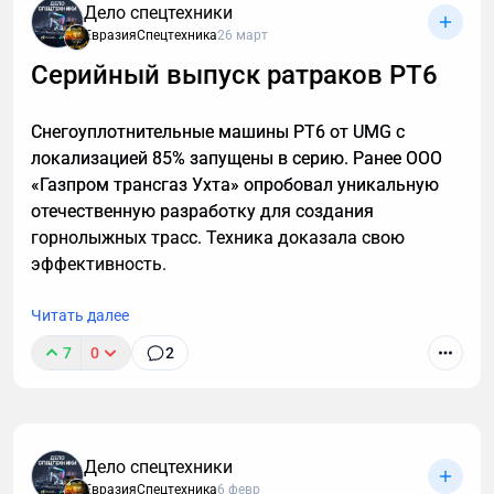
Транскрибация преобразует разговоры в текст,
Дело спецтехники
позволяя находить любые устные договоренности
ЕвразияСпецтехника
26 март
буквально за секунды. Рассказываю принцип
Серийный выпуск ратраков РТ6
работы этой технологии, способы ее применения. А
также — как настроить автоматическую
Снегоуплотнительные машины РТ6 от UMG с
расшифровку, даже если вы не разбираетесь в
локализацией 85% запущены в серию. Ранее ООО
технике.
«Газпром трансгаз Ухта» опробовал уникальную
отечественную разработку для создания
горнолыжных трасс. Техника доказала свою
эффективность.
Читать далее
7
0
2
Дело спецтехники
ЕвразияСпецтехника
6 февр