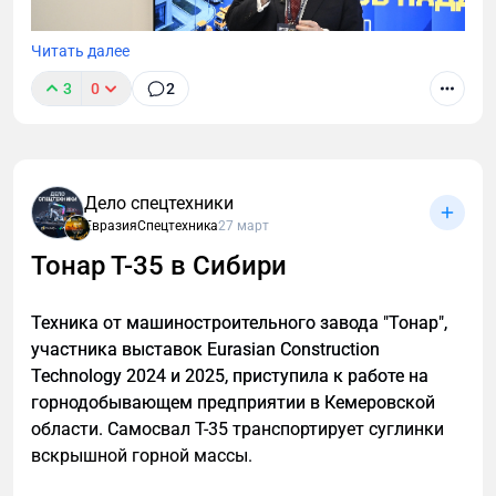
Читать далее
3
0
2
Форум Национальной Ассоциации Дилеров,
Дистрибьютеров и производителей Спецтехники
Дело спецтехники
(НАДДиПС) прошел 7 апреля в Москве. Он начался
ЕвразияСпецтехника
27 март
с общего собрания членов организации. На
Тонар Т-35 в Сибири
мероприятии обсуждались ключевые вопросы.
Техника от машиностроительного завода "Тонар",
участника выставок Eurasian Construction
Technology 2024 и 2025, приступила к работе на
горнодобывающем предприятии в Кемеровской
области. Самосвал Т-35 транспортирует суглинки
вскрышной горной массы.