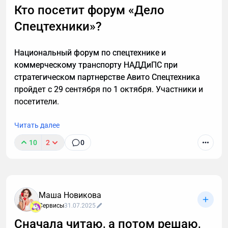
важный разговор, например, ждете курьера, то я
Кто посетит форум «Дело
расскажу, почему стоит делегировать телефонные
Спецтехники»?
звонки мне.
Национальный форум по спецтехнике и
коммерческому транспорту НАДДиПС при
стратегическом партнерстве Авито Спецтехника
пройдет с 29 сентября по 1 октября. Участники и
посетители.
Читать далее
10
2
0
Маша Новикова
Сервисы
31.07.2025
Сначала читаю, а потом решаю,