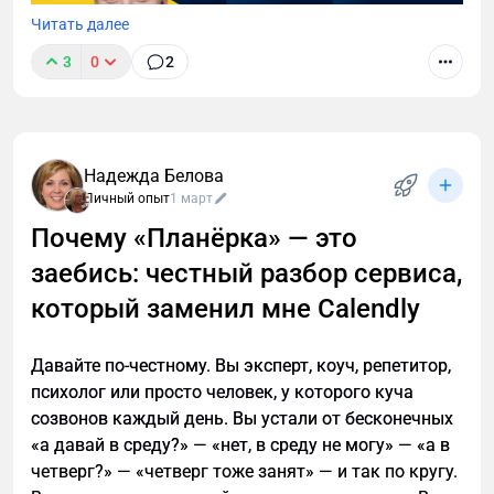
Читать далее
3
0
2
Надежда Белова
Личный опыт
1 март
Почему «Планёрка» — это
заебись: честный разбор сервиса,
7 апреля в Москве пройдет форум Национальной
Ассоциации Дилеров, Дистрибьютеров и
который заменил мне Calendly
Производителей спецтехники (НАДДиПС).
Стратегический партнер мероприятия «Авито
Давайте по-честному. Вы эксперт, коуч, репетитор,
Спецтехника». Опубликованы спикеры форума!
психолог или просто человек, у которого куча
созвонов каждый день. Вы устали от бесконечных
«а давай в среду?» — «нет, в среду не могу» — «а в
четверг?» — «четверг тоже занят» — и так по кругу.