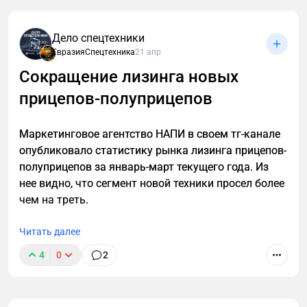
"Автомеханический завод" презентовал новинку —
Дело спецтехники
европлатформу для перевозки грузов не
ЕвразияСпецтехника
21 апр
требующих специальных температурных режимов,
Сокращение лизинга новых
соответствующую стандартами ЕЭК ООН.
прицепов-полуприцепов
Маркетинговое агентство НАПИ в своем тг-канале
опубликовало статистику рынка лизинга прицепов-
полуприцепов за январь-март текущего года. Из
нее видно, что сегмент новой техники просел более
чем на треть.
Читать далее
4
0
2