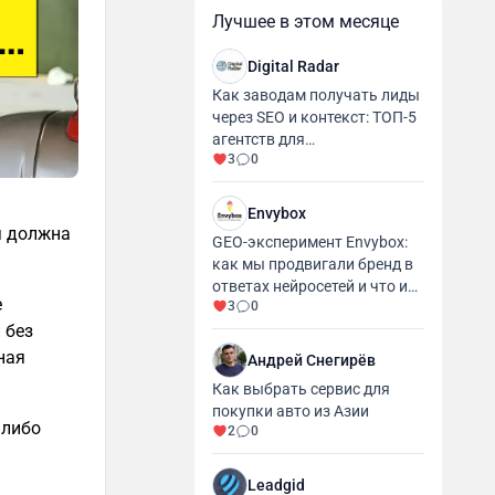
Лучшее в этом месяце
Digital Radar
Как заводам получать лиды
через SEO и контекст: ТОП-5
агентств для
3
0
промышленности и
производства
Envybox
я должна
GEO-эксперимент Envybox:
как мы продвигали бренд в
ответах нейросетей и что из
е
3
0
этого вышло
 без
ная
Андрей Снегирёв
Как выбрать сервис для
покупки авто из Азии
 либо
2
0
Leadgid