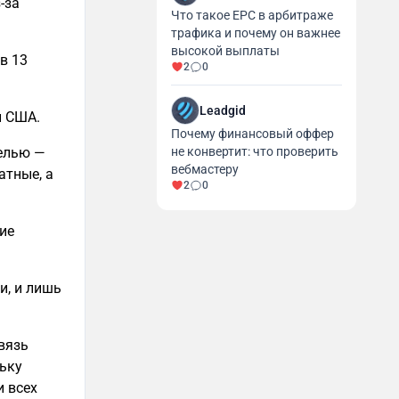
-за
Что такое EPC в арбитраже
трафика и почему он важнее
высокой выплаты
в 13
2
0
Leadgid
н США.
Почему финансовый оффер
целью —
не конвертит: что проверить
вебмастеру
атные, а
2
0
кие
и, и лишь
связь
льку
 всех