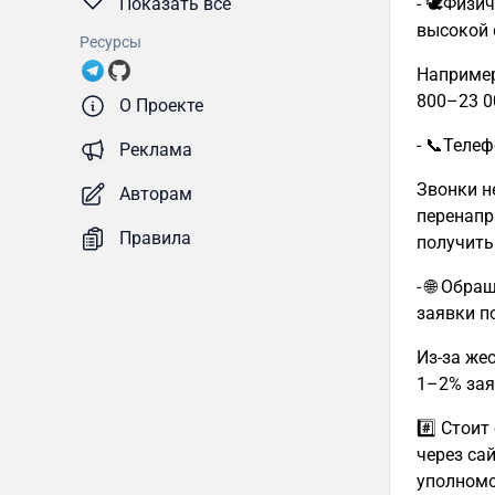
- 🕊Физи
Показать все
высокой 
Ресурсы
Например
800–23 00
О Проекте
- 📞Теле
Реклама
Звонки н
Авторам
перенапр
Правила
получить
- 🌐 Обр
заявки п
Из-за же
1–2% зая
#️⃣ Стои
через са
уполномо