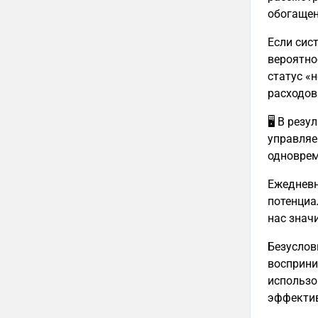
обогащен
Если сис
вероятно
статус «
расходов
🖥 В рез
управляе
одноврем
Ежедневн
потенциа
нас знач
Безуслов
восприни
использо
эффектив