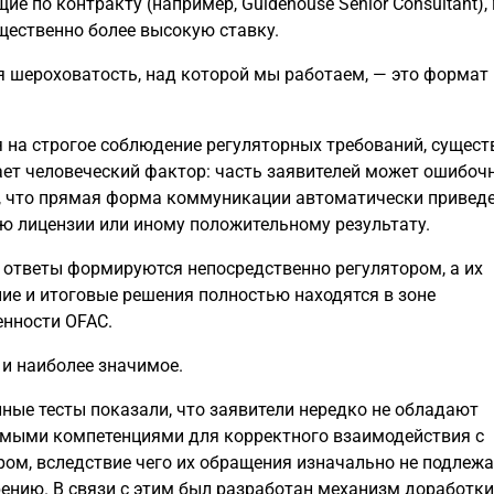
ие по контракту (например, Guidehouse Senior Consultant),
щественно более высокую ставку.
ая шероховатость, над которой мы работаем, — это формат 
 на строгое соблюдение регуляторных требований, сущес
ает человеческий фактор: часть заявителей может ошибоч
, что прямая форма коммуникации автоматически приведе
ю лицензии или иному положительному результату.
 ответы формируются непосредственно регулятором, а их
ие и итоговые решения полностью находятся в зоне
енности OFAC.
е и наиболее значимое.
ные тесты показали, что заявители нередко не обладают
мыми компетенциями для корректного взаимодействия с
ром, вследствие чего их обращения изначально не подлежа
ению. В связи с этим был разработан механизм доработки