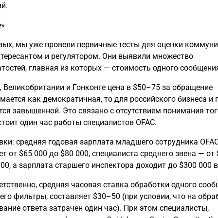
й.
е»
рвых, мы уже провели первичные тесты для оценки коммун
тересантом и регулятором. Они выявили множество
тостей, главная из которых — стоимость одного сообщени
С, Великобритании и Гонконге цена в $50–75 за обращение
мается как демократичная, то для российского бизнеса и
тся завышенной. Это связано с отсутствием понимания тог
стоит один час работы специалистов OFAC.
вки: средняя годовая зарплата младшего сотрудника OFA
т от $65 000 до $80 000, специалиста среднего звена — от
00, а зарплата старшего инспектора доходит до $300 000 в
етственно, средняя часовая ставка обработки одного сооб
го фильтры, составляет $30–50 (при условии, что на обра
ание ответа затрачен один час). При этом специалисты,