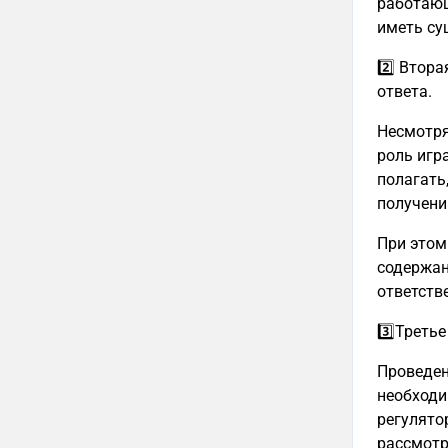
работающ
иметь су
2️⃣ Втор
ответа.
Несмотря
роль игр
полагать
получени
При этом
содержан
ответств
3️⃣Треть
Проведен
необходи
регулято
рассмотр