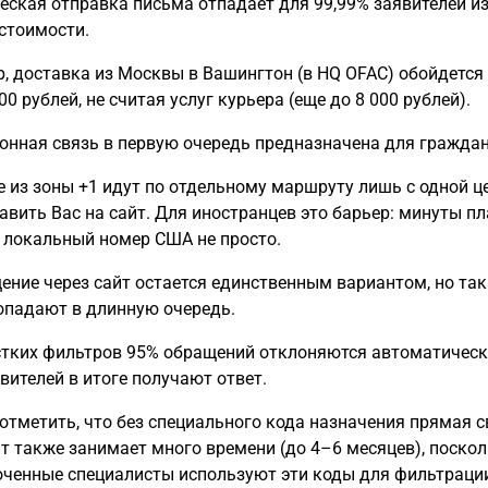
ческая отправка письма отпадает для 99,99% заявителей из
стоимости.
, доставка из Москвы в Вашингтон (в HQ OFAC) обойдется 
0 рублей, не считая услуг курьера (еще до 8 000 рублей).
фонная связь в первую очередь предназначена для гражда
е из зоны +1 идут по отдельному маршруту лишь с одной 
авить Вас на сайт. Для иностранцев это барьер: минуты пл
 локальный номер США не просто.
ащение через сайт остается единственным вариантом, но та
опадают в длинную очередь.
стких фильтров 95% обращений отклоняются автоматическ
вителей в итоге получают ответ.
т отметить, что без специального кода назначения прямая 
йт также занимает много времени (до 4–6 месяцев), поско
ченные специалисты используют эти коды для фильтрации