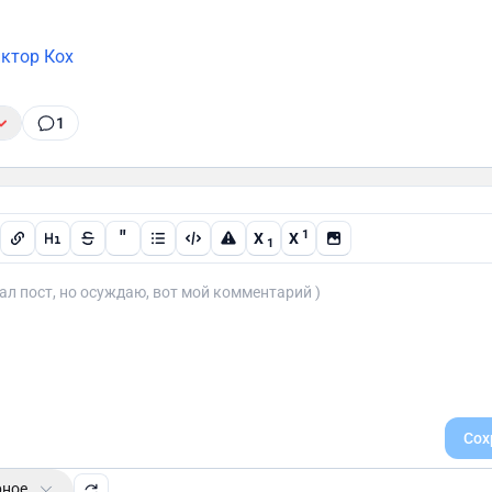
ктор Кох
1
"
1
X
X
1
Сох
рное