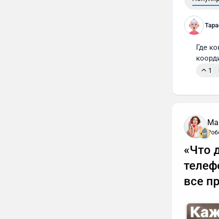
Тара
Где к
коорд
1
Ма
Роб
«Что 
телеф
все п