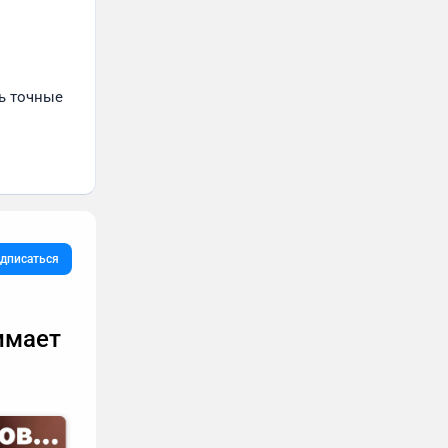
ь точные 
дписаться
имает