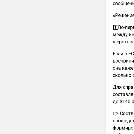
сообщени
«Решени
1️⃣Во-пе
между ин
шерохова
Если в Е
восприни
она каже
сколько 
Для спра
составляе
до $140 0
👉 Соотв
прошедше
формиров