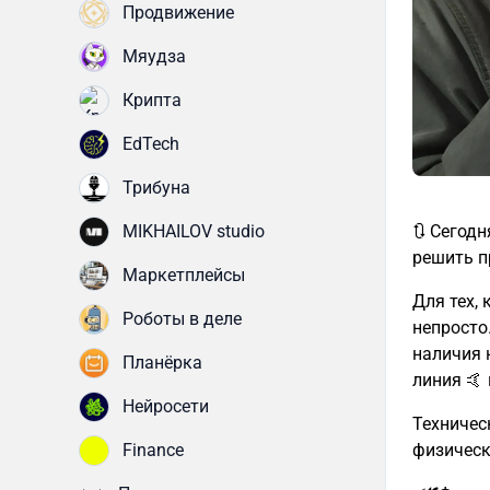
Продвижение
Мяудза
Крипта
EdTech
Трибуна
🔃 Сегод
MIKHAILOV studio
решить п
Маркетплейсы
Для тех, 
Роботы в деле
непросто
наличия 
Планёрка
линия 🤙
Нейросети
Техничес
физическо
Finance