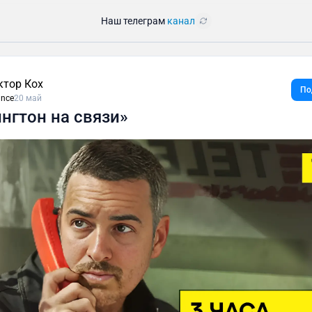
Наш телеграм
канал
ктор Кох
По
ance
20 май
нгтон на связи»