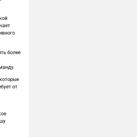
окой
чает
ивного
ить более
манду.
 которые
бует от
кое
ашу