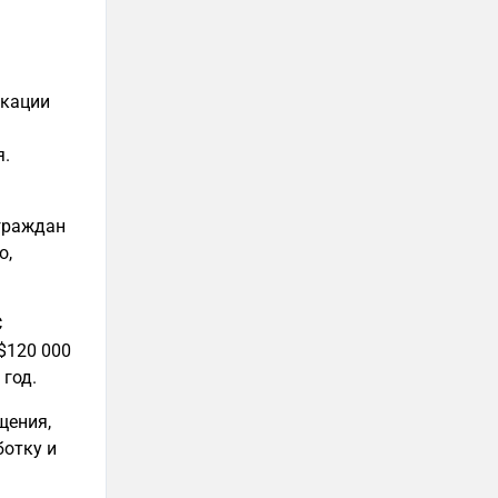
икации
я.
 граждан
о,
C
 $120 000
 год.
щения,
ботку и