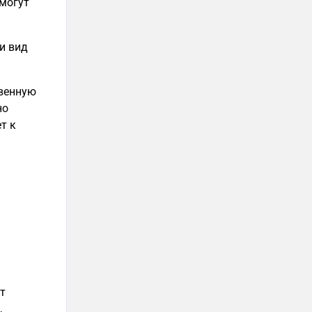
 могут
и вид
твенную
но
т к
т
,