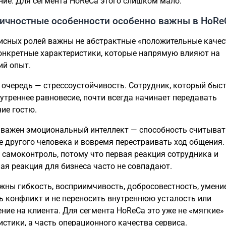
ние. Для сегмента HoReCa этого слишком мало.
личностные особенности особенно важны в HoRe
исных ролей важны не абстрактные «положительные качест
онкретные характеристики, которые напрямую влияют на
ий опыт.
 очередь — стрессоустойчивость. Сотрудник, который быс
нутреннее равновесие, почти всегда начинает передавать
ие гостю.
 важен эмоциональный интеллект — способность считыват
е другого человека и вовремя перестраивать ход общения.
 самоконтроль, потому что первая реакция сотрудника и
ая реакция для бизнеса часто не совпадают.
жны гибкость, восприимчивость, добросовестность, умени
ь конфликт и не переносить внутреннюю усталость или
ние на клиента. Для сегмента HoReCa это уже не «мягкие»
истики, а часть операционного качества сервиса.