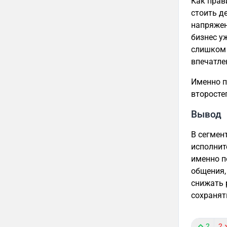
Как прав
стоить д
напряжен
бизнес у
слишком 
впечатле
Именно п
второсте
Вывод
В сегмен
исполнит
именно п
общения,
снижать 
сохранят
2
2