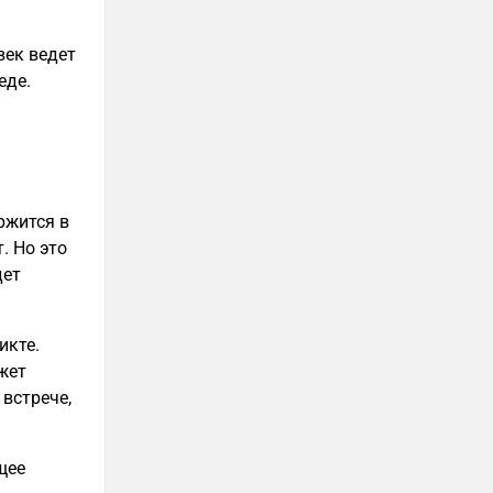
век ведет
еде.
ержится в
. Но это
дет
икте.
жет
 встрече,
щее