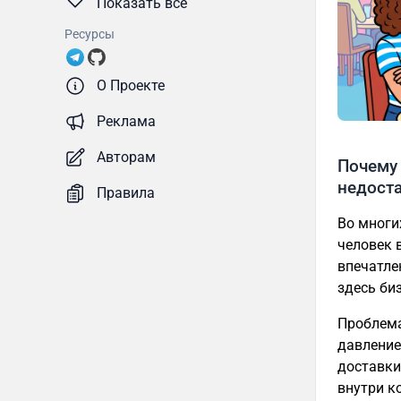
Показать все
Ресурсы
О Проекте
Реклама
Авторам
Почему
недост
Правила
Во многи
человек 
впечатле
здесь би
Проблема
давление
доставки
внутри к