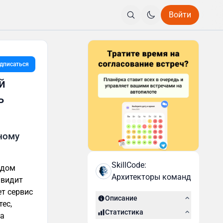
Войти
дписаться
й
ь
ному
SkillCode:
ндом
Архитекторы команд
 видит
ет сервис
Описание
ес,
Статистика
на