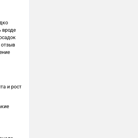
едко
ь вроде
 осадок
 отзыв
ение
та и рост
акие