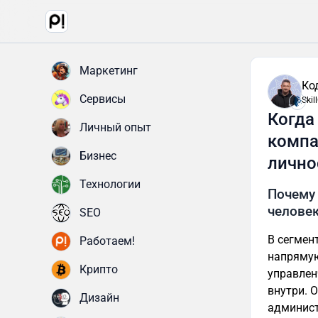
Маркетинг
Ко
Сервисы
Ski
Когда
Личный опыт
компа
Бизнес
лично
Технологии
Почему 
челове
SEO
В сегмен
Работаем!
напрямую
Крипто
управлен
внутри. 
Дизайн
админист