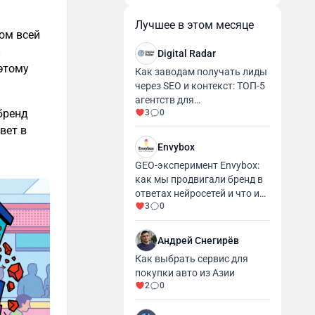
Лучшее в этом месяце
ом всей
н
Digital Radar
этому
Как заводам получать лиды
через SEO и контекст: ТОП-5
агентств для
бренд
3
0
промышленности и
производства
вет в
Envybox
GEO-эксперимент Envybox:
как мы продвигали бренд в
ответах нейросетей и что из
3
0
этого вышло
Андрей Снегирёв
Как выбрать сервис для
покупки авто из Азии
2
0