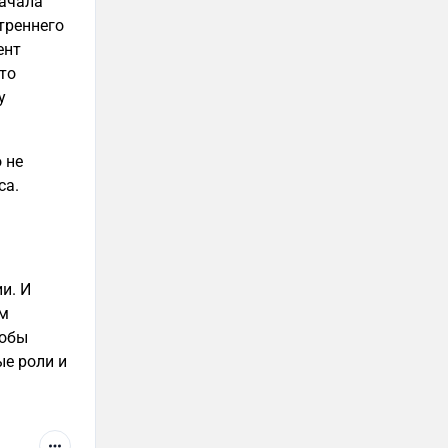
начала
утреннего
ент
то
у
 не
са.
и. И
ам
тобы
ые роли и