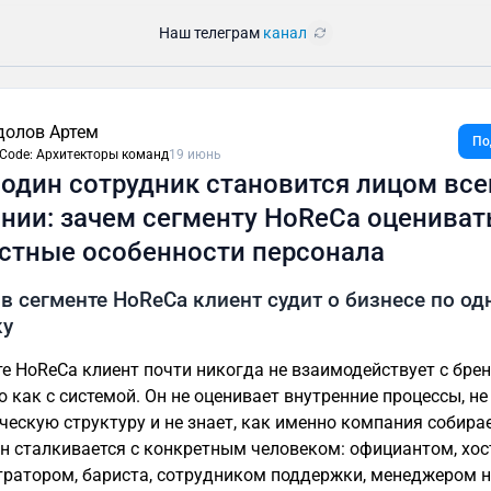
Наш телеграм
канал
долов Артем
По
llCode: Архитекторы команд
19 июнь
 один сотрудник становится лицом все
нии: зачем сегменту HoReCa оцениват
стные особенности персонала
в сегменте HoReCa клиент судит о бизнесе по од
ку
те HoReCa клиент почти никогда не взаимодействует с бре
 как с системой. Он не оценивает внутренние процессы, не
ческую структуру и не знает, как именно компания собира
Он сталкивается с конкретным человеком: официантом, хост
ратором, бариста, сотрудником поддержки, менеджером 