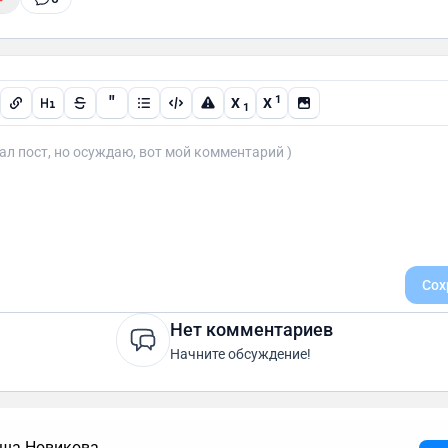
"
1
X
X
1
Сох
Нет комментариев
Начните обсуждение!
ша Новикова