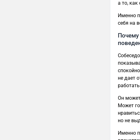
а то, как
Именно п
себя на в
Почему 
поведе
Собеседо
показывае
спокойно
не дает 
работать
Он может
Может го
нравитьс
но не вы
Именно п