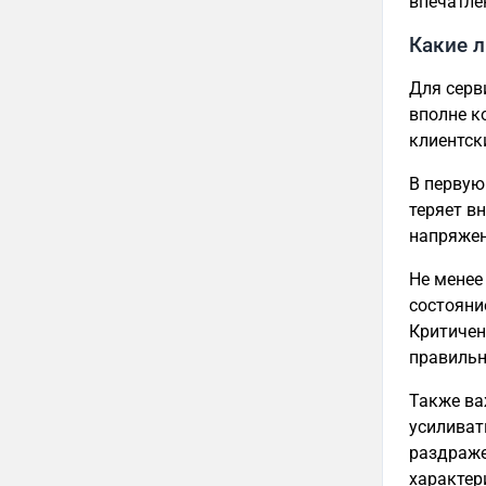
впечатле
Какие 
Для серв
вполне к
клиентск
В первую
теряет в
напряжен
Не менее
состояни
Критичен
правильн
Также ва
усиливат
раздраже
характер