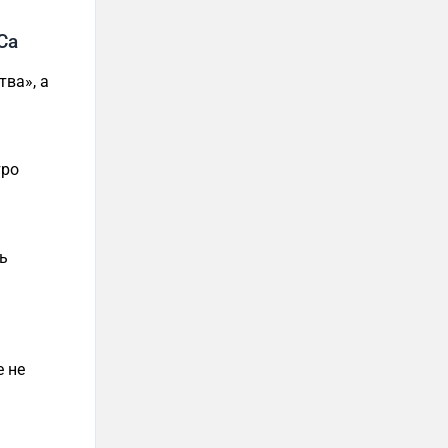
Ca
ва», а
тро
ь
е не