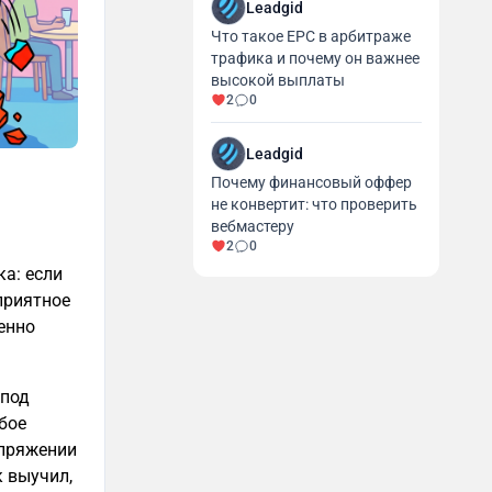
Leadgid
Что такое EPC в арбитраже
трафика и почему он важнее
высокой выплаты
2
0
Leadgid
Почему финансовый оффер
не конвертит: что проверить
вебмастеру
2
0
а: если
приятное
менно
 под
сбое
апряжении
к выучил,