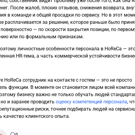
ило, собственник видит проблему уже после того, как она 
енег. После жалоб, плохих отзывов, снижения возврата, вн
ия в команде и общей просадки по сервису. Но в этот мом
же расплачивается за решение, которое раньше было приня
поверхностно — по скорости закрытия позиции, по первом
нию или по формальным признакам.
оэтому личностные особенности персонала в HoReCa — это
пенная HR-тема, а часть коммерческой устойчивости бизне
те HoReCa сотрудник на контакте с гостем — это не просто
ель функции. В моменте он становится лицом всей компани
оэтому бизнесу важно не только обучать людей стандарт
 но и заранее проводить
оценку компетенций персонала
, ч
репутационные риски, точнее подбирать людей на сервисн
ь качество клиентского опыта.
0