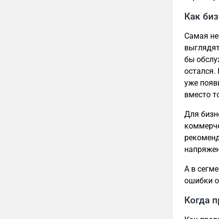
Как биз
Самая не
выглядят
бы обслу
остался.
уже появ
вместо то
Для бизн
коммерче
рекоменд
напряжен
А в сегм
ошибки о
Когда п