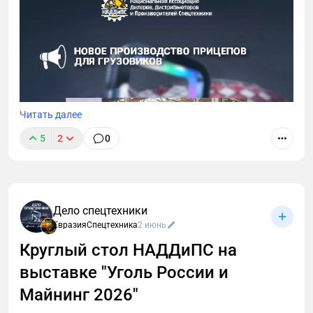
Читать далее
5
2
0
Дело спецтехники
ЕвразияСпецтехника
2 июнь
Круглый стол НАДДиПС на
выставке "Уголь России и
ПАО "КАМАЗ" вместе с UzAuto Trailer открыли на
территории бывшего завода "Освар" в г. Вязники
Майнинг 2026"
Владимирской области новое серийное