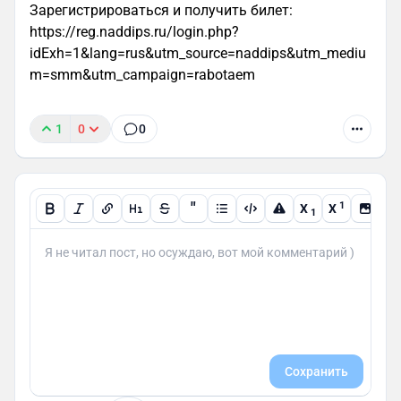
Зарегистрироваться и получить билет:
https://reg.naddips.ru/login.php?
idExh=1&lang=rus&utm_source=naddips&utm_mediu
m=smm&utm_campaign=rabotaem
1
0
0
"
1
X
X
1
Сохранить