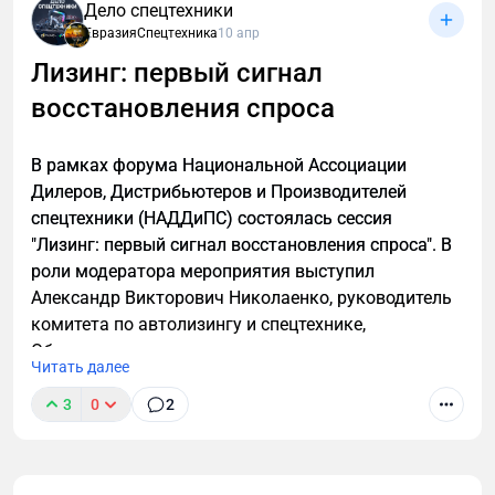
Дело спецтехники
отрасли. "Мы предлагаем продуктовую программу
ЕвразияСпецтехника
10 апр
«Лесник», это не отдельные машины, а целая
Лизинг: первый сигнал
экосистема. Наша цель – закрыть всю
восстановления спроса
технологическую цепочку: от лесозаготовки до
вывозки и вспомогательных операций".
В рамках форума Национальной Ассоциации
Дилеров, Дистрибьютеров и Производителей
спецтехники (НАДДиПС) состоялась сессия
"Лизинг: первый сигнал восстановления спроса". В
роли модератора мероприятия выступил
Александр Викторович Николаенко, руководитель
комитета по автолизингу и спецтехнике,
Объединенная лизинговая ассоциация.
Читать далее
3
0
2