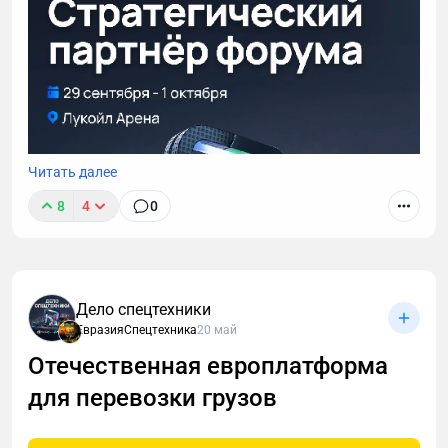
площадок ПАО "КАМАЗ».
Читать далее
8
4
0
Дело спецтехники
ЕвразияСпецтехника
20 май
Отечественная европлатформа
для перевозки грузов
Авито Спецтехника — это крупнейшая в России
цифровая платформа для продажи, аренды и
обслуживания коммерческого транспорта и