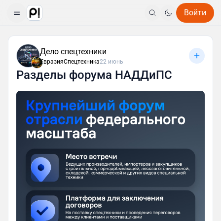
Войти
Дело спецтехники
ЕвразияСпецтехника
22 июнь
Разделы форума НАДДиПС