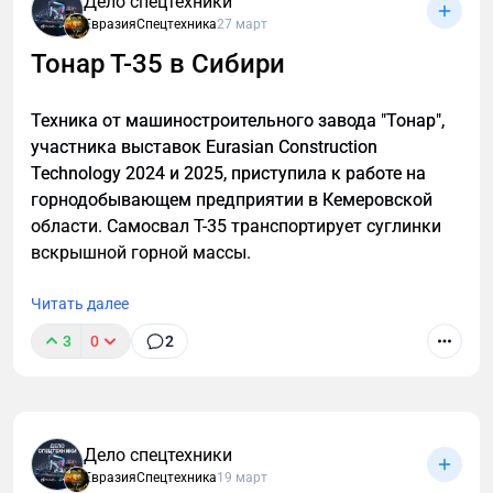
Дело спецтехники
(НАДДиПС) прошел 7 апреля в Москве. Он начался
ЕвразияСпецтехника
27 март
с общего собрания членов организации. На
Тонар Т-35 в Сибири
мероприятии обсуждались ключевые вопросы.
Техника от машиностроительного завода "Тонар",
участника выставок Eurasian Construction
Technology 2024 и 2025, приступила к работе на
горнодобывающем предприятии в Кемеровской
области. Самосвал Т-35 транспортирует суглинки
вскрышной горной массы.
Читать далее
3
0
2
Дело спецтехники
ЕвразияСпецтехника
19 март