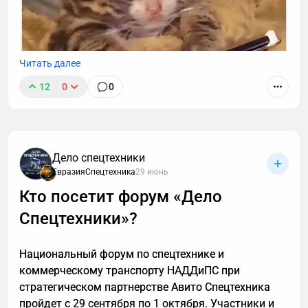
Читать далее
12
0
0
К сожалению, звонок с незнакомого номера — это
обычно спам. И вы не обязаны тратить время,
объясняя в десятый раз за день, что вам не
интересны кредиты, консультации и прочие услуги.
Дело спецтехники
Если вы тревожитесь упустить действительно
ЕвразияСпецтехника
29 июнь
важный разговор, например, ждете курьера, то я
Кто посетит форум «Дело
расскажу, почему стоит делегировать телефонные
Спецтехники»?
звонки мне.
Национальный форум по спецтехнике и
коммерческому транспорту НАДДиПС при
стратегическом партнерстве Авито Спецтехника
пройдет с 29 сентября по 1 октября. Участники и