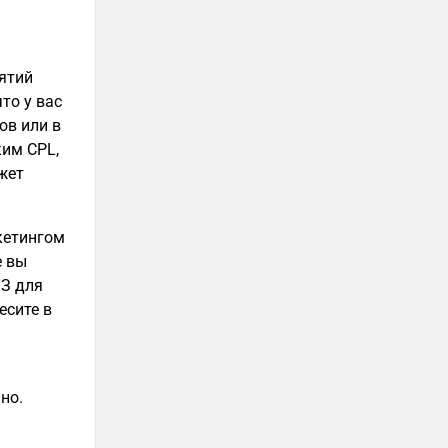
ятий
то у вас
ов или в
ким CPL,
жет
кетингом
е вы
ТЗ для
есите в
но.