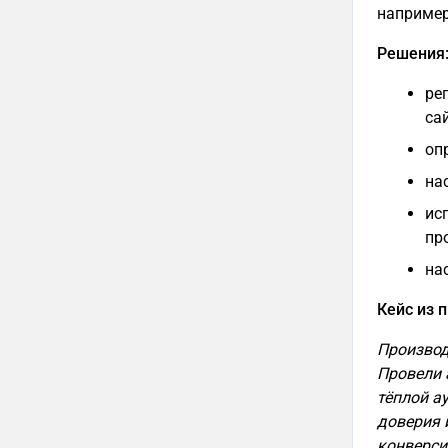
например
Решения
ре
сай
оп
на
ис
пр
на
Кейс из 
Производ
Провели 
тёплой а
доверия и
конверси