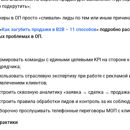
о подкрутить»;
жеры в ОП просто «сливали» лиды по тем или иным причин
«
Как загубить продажи в B2B – 11 способов
» подробно ра
ых проблемах в ОП.
:
рмировать команды с едиными целевыми KPI на стороне к
дрядчика;
пользовать отраслевую экспертизу при работе с рекламой 
ивлечением клиентов;
строить сквозную аналитику «заявка → сделка → продажа
строить правила обработки лидов и контроль за их соблюд
борочно прослушивать телефонные переговоры МОП с кли
практики