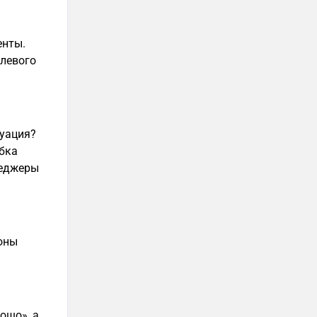
енты.
елевого
уация?
ибка
неджеры
оны
ошо», а