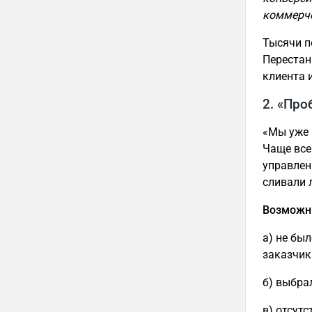
коммерче
Тысячи п
Перестан
клиента 
2. «Про
«Мы уже 
Чаще все
управлен
сливали 
Возможн
а) не бы
заказчик
б) выбра
в) отсут