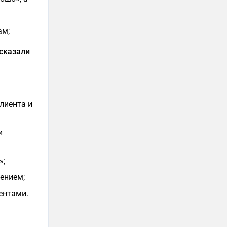
ам;
ссказали
лиента и
и
»;
ением;
ентами.