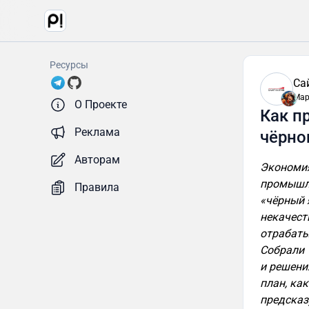
Ресурсы
Са
Мар
О Проекте
Как п
Реклама
чёрно
Авторам
Экономия
промышле
Правила
«чёрный 
некачест
отрабаты
Собрали 
и решени
план, ка
предсказ