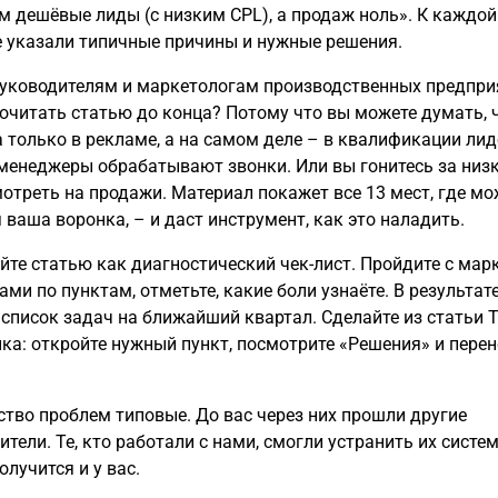
м дешёвые лиды (с низким CPL), а продаж ноль». К каждой
 указали типичные причины и нужные решения.
уководителям и маркетологам производственных предпри
очитать статью до конца? Потому что вы можете думать, ч
 только в рекламе, а на самом деле – в квалификации лид
 менеджеры обрабатывают звонки. Или вы гонитесь за низ
мотреть на продажи. Материал покажет все 13 мест, где мо
 ваша воронка, – и даст инструмент, как это наладить.
йте статью как диагностический чек-лист. Пройдите с мар
ами по пунктам, отметьте, какие боли узнаёте. В результат
 список задач на ближайший квартал. Сделайте из статьи 
ка: откройте нужный пункт, посмотрите «Решения» и перен
тво проблем типовые. До вас через них прошли другие
тели. Те, кто работали с нами, смогли устранить их систем
олучится и у вас.