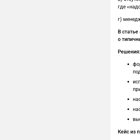
где «над
г) менед
В статье 
о типичн
Решения
фо
по
ис
пр
на
на
вы
Кейс из 