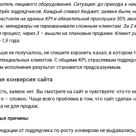
итель пищевого оборудования. Ситуация: до прихода к на
трёх подрядчиков. Каждый сливал бюджет, заявки были, н
настояли на единых KPI и обязательной прослушке 30% зво
ь: менеджеры не перезванивали сложным клиентам. За 2 
 процесс, через 3 – вышли на плановые продажи. Клиент р
1,5 года.
ьше не получалось, не спешите хоронить канал, в котором 
тенциальных клиентов. С общими KPI, отраслевым подряд
м исполнения результат становится предсказуемым.
ая конверсия сайта
ть, заявок нет. Вы смотрите на сайт и чувствуете: что-то не
то – сложно. Чаще всего проблема в том, что сайт сделан «
 а не для продаж.
ые причины:
ендации от подрядчика по росту конверсии не выдавались;