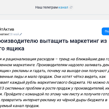
Наш телеграм
канал
йтАктив
По
кетинг
28 май
роизводителю вытащить маркетинг из
го ящика
 и рационализация расходов – тренд на ближайшие два го
нном маркетинге. Производителям надоело заливать ден
ящик» рекламы и гадать, почему на выходе они получают 
венные лиды и мало продаж. Они хотят чётко видеть, как
вает каждый рубль маркетингового бюджета. Но можно л
13 системных проблем в росте продаж у производителей, и
я. Пройдите с командой по этому чек-листу и получите гот
к превратить интернет-рекламу из чёрной дыры бюджета в
уемый канал продаж.