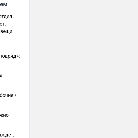
сем
отдел
ет.
 вещи.
 подряд»;
х
бочие /
ожно
ведёт,