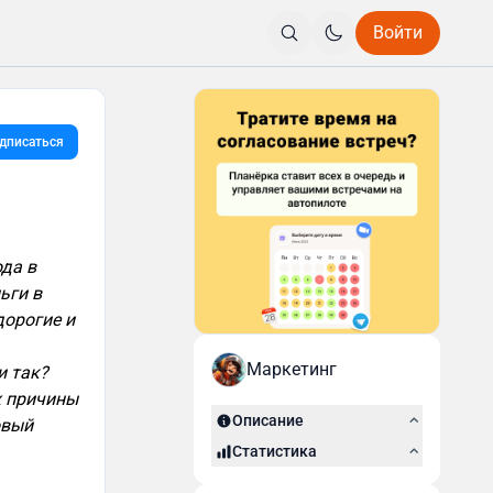
Войти
дписаться
да в
ьги в
дорогие и
Маркетинг
и так?
х причины
Описание
овый
Статистика