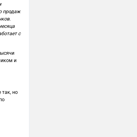
м
о продаж
нков.
месяца
аботает с
тысячи
чиком и
 так, но
по