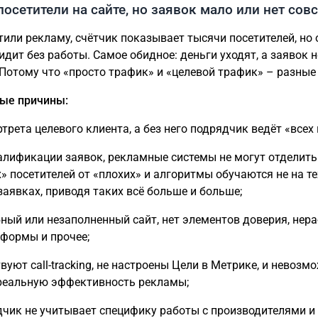
 посетители на сайте, но заявок мало или нет сов
тили рекламу, счётчик показывает тысячи посетителей, но 
идит без работы. Самое обидное: деньги уходят, а заявок н
Потому что «просто трафик» и «целевой трафик» – разные
ые причины:
ртрета целевого клиента, а без него подрядчик ведёт «всех
валификации заявок, рекламные системы не могут отделить
» посетителей от «плохих» и алгоритмы обучаются не на те
заявках, приводя таких всё больше и больше;
бный или незаполненный сайт, нет элементов доверия, нера
формы и прочее;
твуют call-tracking, не настроены Цели в Метрике, и невозм
реальную эффективность рекламы;
дчик не учитывает специфику работы с производителями и 