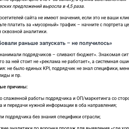
ских предложений выросла в 4,5 раза.
осетителей сайта не имеют значения, если это не ваши кли
ьте платить за «мусорный» трафик – начните с портрета ц
и сквозной аналитики.
бовали раньше запускать – не получилось»
нанимали подрядчиков – сливают бюджет». Знакомая сит
го за ней стоит не «реклама не работает», а системная ош
ия: не было единых KPI, подрядчик не знал специфики, ме
лиды и пр.
ые причины:
ло слаженной работы подрядчика и ОП/маркетинга со стор
а и передачи нужной информации в оба направления;
ли подрядчика без знания специфики отрасли;
ствие аналитики по воронке продаж для выявления «где хор