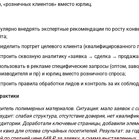
, «розничных клиентов» вместо юрлиц.
:
гулярно внедрять экспертные рекомендации по росту конв
та;
ределить портрет целевого клиента (квалифицированного л
строить сквозную аналитику «заявка → сделка → продажа
пользовать в рекламе специфические запросы (оптом, заво
оизводителя и пр) и юрлиц вместо розничного спроса;
строить правила обработки лидов и контроль за их соблю
практики
итель полимерных материалов. Ситуация: мало заявок с с
аудит: слабая структура, отсутствие доверия, нет квалифи
удитории. Доработали ключевые страницы, добавили элем
 квиз для отсева случайных посетителей. Результат: за год
й по средней цене 648 ₽ за заявку, а сумма выставленных