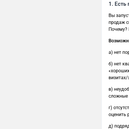
1. Есть
Вы запус
продаж с
Почему? 
Возможн
а) нет по
б) нет к
«хороших
визитах/
в) неудо
сложные 
г) отсутс
оценить 
д) подря