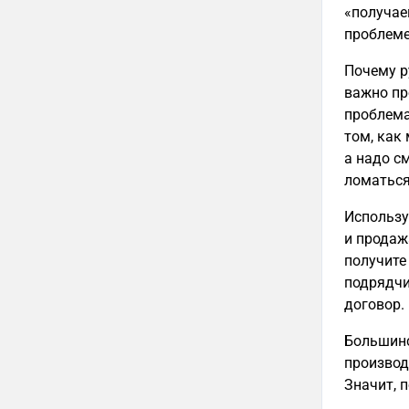
«получае
проблеме
Почему р
важно пр
проблема
том, как
а надо с
ломаться
Использу
и продаж
получите
подрядчи
договор.
Большинс
производи
Значит, п