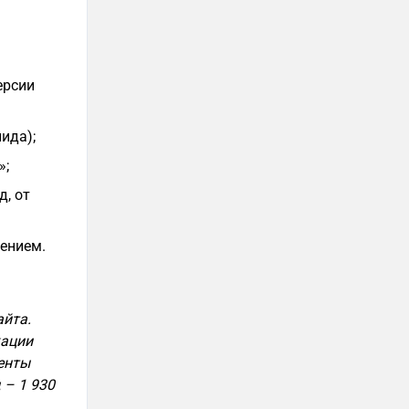
ерсии
ида);
»;
д, от
дением.
айта.
кации
енты
 – 1 930