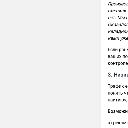
Производ
сменили 
нет. Мы 
Оказалос
наладили
нами уже 
Если ран
ваших по
контроле
3. Низк
Трафик ес
понять ч
наитию»,
Возможн
а) реком