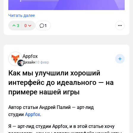
Читать далее
3
0
1
Всем привет, на связи главный редактор дизайн-
студии UXART, где мы ежедневно делаем интернет
удобнее. Наша студия зародилась в далеком 2018
году, когда трава была зеленее, а внутренние
Appfox
проблемы не замечались от слова совсем (ну или
Дизайн
10 февр
замечались, но решить их было сложно/нудно/
Как мы улучшили хороший
долго).
интерфейс до идеального — на
примере нашей игры
Автор статьи Андрей Палий — арт-лид
студии
Appfox
.
Я — арт-лид студии Appfox, и в этой статье хочу