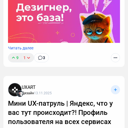
Читать далее
9
1
3
Эта статья для тех, кто хочет зарабатывать на
иллюстрациях и не тратить время на устаревшие
способы
UXART
Дизайн
13.11.2025
Мини UX-патруль | Яндекс, что у
вас тут происходит?! Профиль
пользователя на всех сервисах