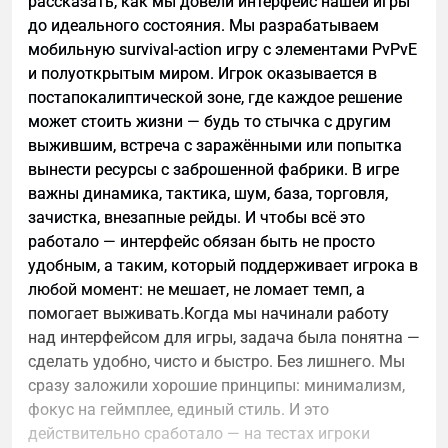
рассказать, как мы довели интерфейс нашей игры
до идеального состояния. Мы разрабатываем
мобильную survival-action игру с элементами PvPvE
и полуоткрытым миром. Игрок оказывается в
постапокалиптической зоне, где каждое решение
может стоить жизни — будь то стычка с другим
выжившим, встреча с заражёнными или попытка
вынести ресурсы с заброшенной фабрики. В игре
важны динамика, тактика, шум, база, торговля,
зачистка, внезапные рейды. И чтобы всё это
работало — интерфейс обязан быть не просто
удобным, а таким, который поддерживает игрока в
любой момент: не мешает, не ломает темп, а
помогает выживать.Когда мы начинали работу
над интерфейсом для игры, задача была понятна —
сделать удобно, чисто и быстро. Без лишнего. Мы
сразу заложили хорошие принципы: минимализм,
фокус на геймплее, единый стиль. И это
действительно сработало — на тестах игроки