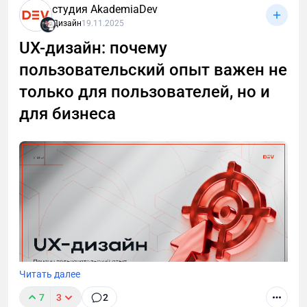
студия AkademiaDev
Дизайн
19.11.2025
UX-дизайн: почему
пользовательский опыт важен не
На примере разработки модуля для «Нетологии»
показываем весь процесс: от структуры и
только для пользователей, но и
сценариев до съёмок и запуска. Разбираем, какие
для бизнеса
роли участвуют и почему создание обучения — это
полноценный продакшн.
Читать далее
7
3
2