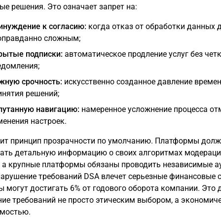
ые решения. Это означает запрет на:
инуждение к согласию:
когда отказ от обработки данных 
оправданно сложным;
рытые подписки:
автоматическое продление услуг без чет
едомления;
жную срочность:
искусственно созданное давление времен
инятия решений;
путанную навигацию:
намеренное усложнение процесса от
менения настроек.
ит принцип прозрачности по умолчанию. Платформы дол
ать детальную информацию о своих алгоритмах модерац
, а крупные платформы обязаны проводить независимые 
Нарушение требований DSA влечет серьезные финансовые 
 могут достигать 6% от годового оборота компании. Это 
ие требований не просто этическим выбором, а экономич
мостью.