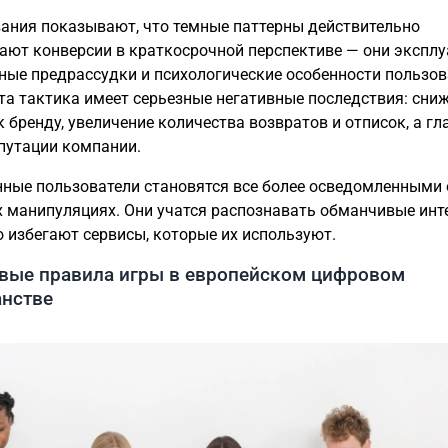
ания показывают, что темные паттерны действительно
ают конверсии в краткосрочной перспективе — они экспл
ные предрассудки и психологические особенности пользов
та тактика имеет серьезные негативные последствия: сни
к бренду, увеличение количества возвратов и отписок, а гл
путации компании.
ные пользователи становятся все более осведомленными 
 манипуляциях. Они учатся распознавать обманчивые ин
о избегают сервисы, которые их используют.
овые правила игры в европейском цифровом
анстве