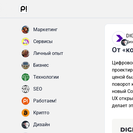
Маркетинг
DI
Сервисы
Диз
От «к
Личный опыт
Цифровой
Бизнес
проектир
Технологии
ценой бы
поворот 
SEO
новый Co
UX откры
Работаем!
делает э
Крипто
Дизайн