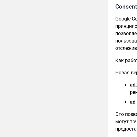
Consent
Google C
принципо
позволяе
пользова
отслежив
Как рабо
Новая ве
ad
ре
ad_
Это позв
могут то
предоста