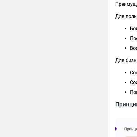
Преимуще
Для поль
Бо
Пр
Во
Для бизн
Со
Со
По
Принцип