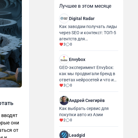
Лучшее в этом месяце
Digital Radar
Как заводам получать лиды
через SEO и контекст: ТОП-5
агентств для
3
0
промышленности и
производства
Envybox
GEO-эксперимент Envybox:
как мы продвигали бренд в
ответах нейросетей и что из
3
0
этого вышло
Андрей Снегирёв
отать
Как выбрать сервис для
покупки авто из Азии
 вводят
2
0
орые они
аться от
Leadgid
м и