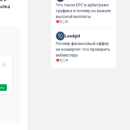
Что такое EPC в арбитраже
сылка
трафика и почему он важнее
высокой выплаты
2
0
Leadgid
Почему финансовый оффер
не конвертит: что проверить
вебмастеру
2
0