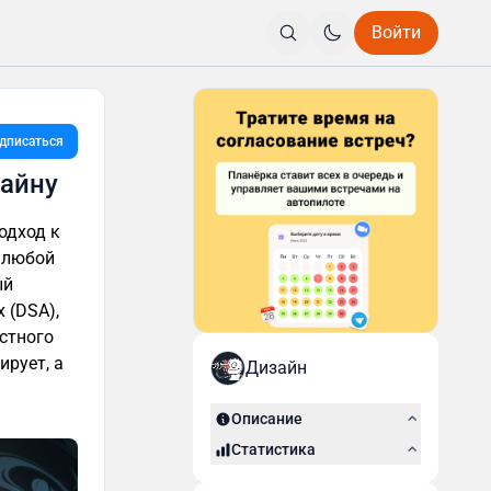
Войти
дписаться
зайну
одход к
 любой
ый
 (DSA),
естного
ирует, а
Дизайн
Описание
Статистика