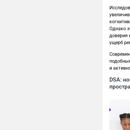
Исследов
увеличив
когнитив
Однако э
доверия 
ущерб ре
Современ
подобных
и активн
DSA: н
простр