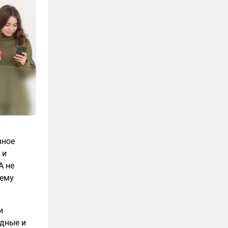
нное
 и
A не
тему
и
дные и