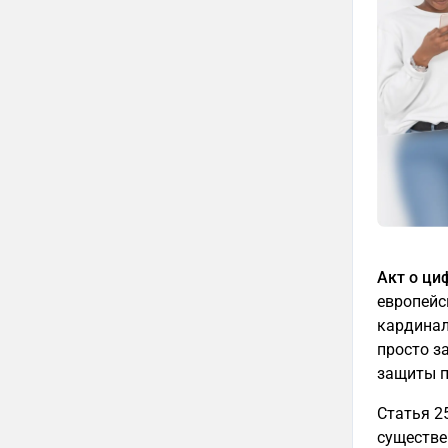
Акт о циф
европейс
кардинал
просто з
защиты п
Статья 2
существе