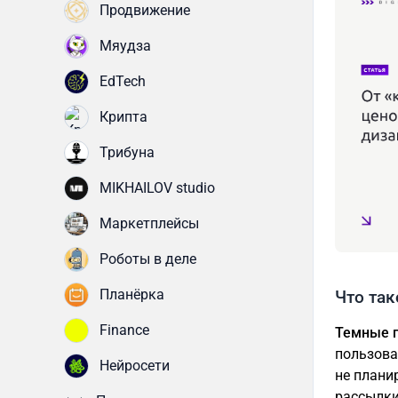
Продвижение
Мяудза
EdTech
Крипта
Трибуна
MIKHAILOV studio
Маркетплейсы
Роботы в деле
Планёрка
Что так
Finance
Темные 
пользова
Нейросети
не плани
рассылки