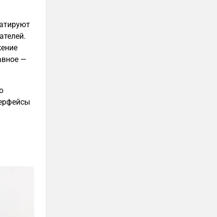
уатируют
ателей.
жение
авное —
о
терфейсы