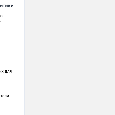
литики
ию
е
ых для
атели