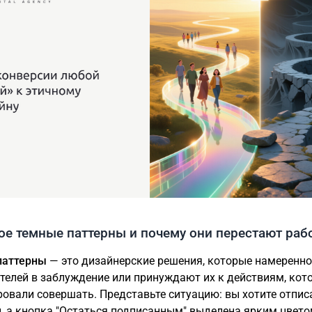
ое темные паттерны и почему они перестают раб
паттерны
— это дизайнерские решения, которые намеренно
телей в заблуждение или принуждают их к действиям, кот
ровали совершать. Представьте ситуацию: вы хотите отпис
, а кнопка "Остаться подписанным" выделена ярким цвето