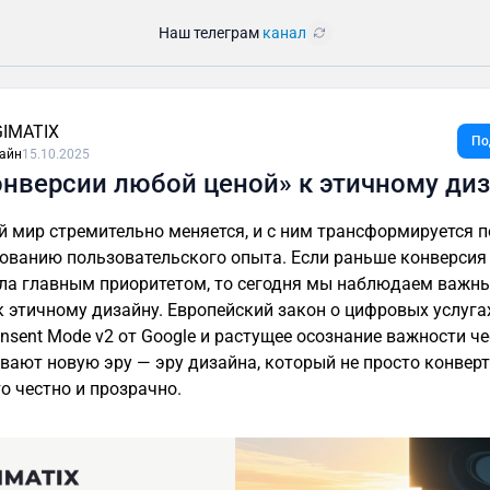
Наш телеграм
канал
GIMATIX
По
айн
15.10.2025
онверсии любой ценой» к этичному ди
 мир стремительно меняется, и с ним трансформируется п
ованию пользовательского опыта. Если раньше конверсия
ла главным приоритетом, то сегодня мы наблюдаем важн
к этичному дизайну. Европейский закон о цифровых услугах
nsent Mode v2 от Google и растущее осознание важности ч
вают новую эру — эру дизайна, который не просто конверт
то честно и прозрачно.