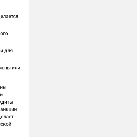
делается
кого
и для
мены или
жны
ии
аудиты
санкции
делает
еской