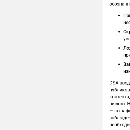
осознанн
Пр
не
Ск
ув
Ло
пр
За
из
DSA ввод
публиков
контента
рисков. 
— штрафы
соблюден
необходи