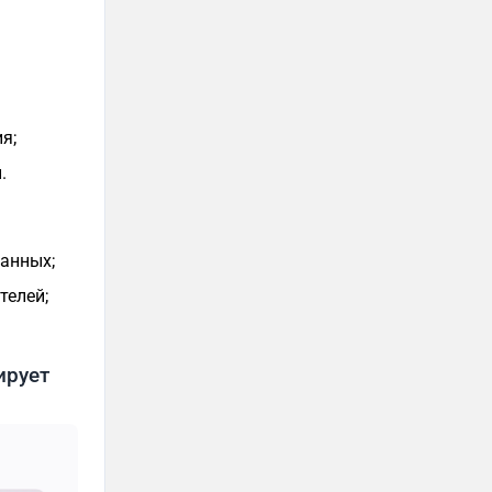
я;
.
данных;
телей;
ирует