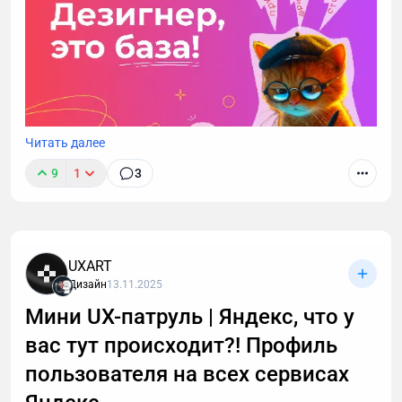
Читать далее
9
1
3
Эта статья для тех, кто хочет зарабатывать на
иллюстрациях и не тратить время на устаревшие
способы
UXART
Дизайн
13.11.2025
Мини UX-патруль | Яндекс, что у
вас тут происходит?! Профиль
пользователя на всех сервисах