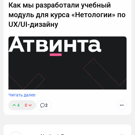
Как мы разработали учебный
Вместо этого мы предложим альтернативы, о
которых вы могли не знать.
модуль для курса «Нетологии» по
UX/UI-дизайну
Читать далее
4
0
2