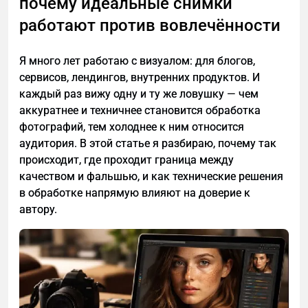
почему идеальные снимки
который раздевает, не сохраняют
работают против вовлечённости
пользовательские фотографии. Разработчики
делают акцент на платные функции и защиту
Я много лет работаю с визуалом: для блогов,
репутации, что делает хранение снимков
сервисов, лендингов, внутренних продуктов. И
невыгодным.
каждый раз вижу одну и ту же ловушку — чем
3. Законно ли использовать программу для
аккуратнее и техничнее становится обработка
раздевания девушек?
фотографий, тем холоднее к ним относится
В школе учеников готовят к экзаменам: они
аудитория. В этой статье я разбираю, почему так
смотрят вебинары, выполняют домашки и делают
Использование инструментов, чтобы раздеть
происходит, где проходит граница между
работу над ошибками вместе с кураторами.
девушку онлайн по фото, допустимо только для
качеством и фальшью, и как технические решения
SMITUP — это еще и комьюнити. Выпускники
личных целей. Распространение обработанных
в обработке напрямую влияют на доверие к
дружат, делятся переживаниями перед
изображений без согласия человека может
автору.
экзаменами и видятся на оффлайн-встречах,
нарушать законы о конфиденциальности и
которые организовывает сама Эля Смит.
привести к юридическим последствиям.
4. Можно ли раздеть девушку по фото
бесплатно?
Процесс раздевания по фото требует больших