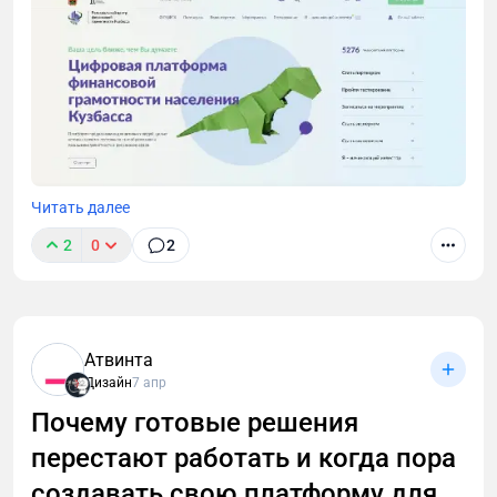
Читать далее
Рассказали, как преобразовали идею персонажа-
динозавра Растишки в оригами-дракона
2
0
2
«Финграмчик» — визуальный символ платформы
финансовой грамотности.
Атвинта
Дизайн
7 апр
Почему готовые решения
перестают работать и когда пора
создавать свою платформу для