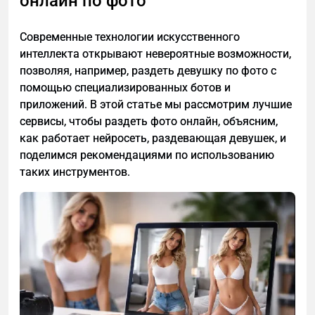
онлайн по фото
Дашборд проверки ДЗ для наставника
Журнал и дневник
Современные технологии искусственного
интеллекта открывают невероятные возможности,
Функции для отдела продаж
позволяя, например, раздеть девушку по фото с
Проблема №1: группы формировались
помощью специализированных ботов и
менеджерами вручную
приложений. В этой статье мы рассмотрим лучшие
Проблема №2: менеджеры тратили много
сервисы, чтобы раздеть фото онлайн, объясним,
времени на составление пакетов
как работает нейросеть, раздевающая девушек, и
поделимся рекомендациями по использованию
Проблема №3: необходимо собирать
таких инструментов.
информацию о заказах для финансовых
отчетов и маркетинга
Итоги проекта
Своя платформа для онлайн-обучения: кому
подходит
Про автора проекта
Эля Смит учит истории и готовит школьников к