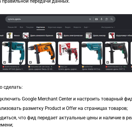
 а правильной передачи данных.
о сделать:
дключить Google Merchant Center и настроить товарный фид
ализовать разметку Product и Offer на страницах товаров;
едиться, что фид передает актуальные цены и наличие в р
емени;