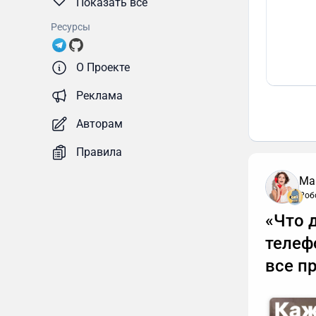
Показать все
Ресурсы
О Проекте
Реклама
Авторам
Правила
Ма
Роб
«Что 
телеф
все п