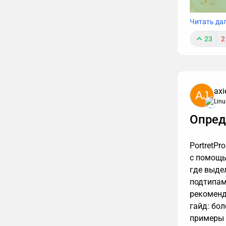
Читать да
23
2
axi
AJ
Linu
Опред
Звонки м
пару абз
PortretP
находить
с помощь
Рассказы
где выде
также — 
подтипам
разбирает
рекоменд
гайд: бо
примеры 