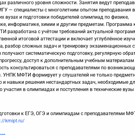
ах различного уровня сложности. Занятия ведут преподав
ГУ — специалисты с многолетним опытом преподавания в
их вузах и подготовки победителей олимпиад по физике,
ке, информатике, химии и другим предметам. Программа 
И разработана с учётом требований актуальной програ
твенной итоговой аттестации и включает углублённое изуч
а, разбор сложных задач и тренировку экзаменационных с
 получают систематическую подготовку, регулярную обра
 прогрессу, доступ к дополнительным учебным материалам
сть консультироваться с преподавателями по возникаю
. УНПК МФТИ формирует у слушателей не только предмет
но и навыки решения нестандартных задач, необходимые д
о участия в олимпиадах и поступления в технические вузы
дготовки к ЕГЭ, ОГЭ и олимпиадам с преподавателями МФ
://kmipt.ru/
лее