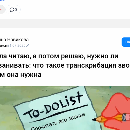
0
ша Новикова
По
висы
31.07.2025
ла читаю, а потом решаю, нужно ли
ванивать: что такое транскрибация зв
ем она нужна