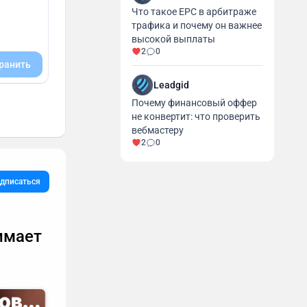
Что такое EPC в арбитраже
трафика и почему он важнее
высокой выплаты
2
0
ранить
Leadgid
Почему финансовый оффер
не конвертит: что проверить
вебмастеру
2
0
дписаться
имает