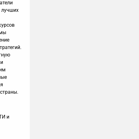
атели
 лучших
курсов
ммы
ение
тратегий.
тную
 и
щим
ные
ля
 страны.
ТИ и