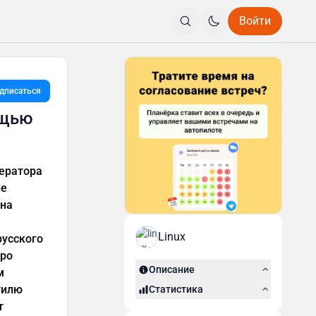
Войти
дписаться
ощью
нератора
ие
 на
Linux
русского
тро
Описание
м
тилю
Статистика
т