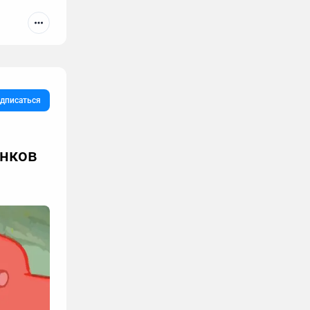
дписаться
онков