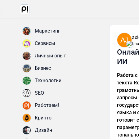
Маркетинг
ax
AJ
Сервисы
Lin
Онлай
Личный опыт
ИИ
Бизнес
Работа с
Технологии
текста R
грамотны
SEO
запросы 
государс
Работаем!
языка и 
Крипто
готовит 
параметр
Дизайн
тонально