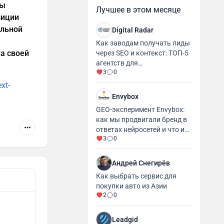
ты
Лучшее в этом месяце
зиции
альной
Digital Radar
Как заводам получать лиды
а своей
через SEO и контекст: ТОП-5
агентств для
3
0
промышленности и
производства
ext-
Envybox
GEO-эксперимент Envybox:
как мы продвигали бренд в
ответах нейросетей и что из
3
0
этого вышло
Андрей Снегирёв
Как выбрать сервис для
покупки авто из Азии
2
0
Leadgid