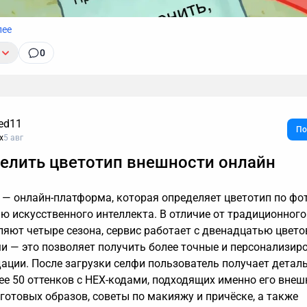
лее
0
ed11
По
x
5 авг
елить цветотип внешности онлайн
огут длиться часами, но важные моменты часто укладыва
ацев. Транскрибация преобразует разговоры в текст, позво
ro — онлайн-платформа, которая определяет цветотип по ф
 любые устные договоренности буквально за секунды.
ю искусственного интеллекта. В отличие от традиционного
ваю принцип работы этой технологии, способы ее применен
ляют четыре сезона, сервис работает с двенадцатью цвет
как настроить автоматическую расшифровку, даже если вы
и — это позволяет получить более точные и персонализир
есь в технике.
ации. После загрузки селфи пользователь получает детал
лее 50 оттенков с HEX-кодами, подходящих именно его внеш
готовых образов, советы по макияжу и причёске, а также