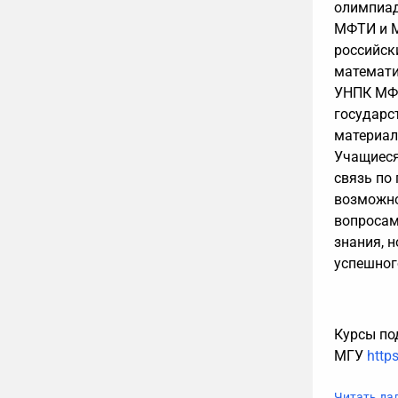
олимпиад
МФТИ и М
российск
математи
УНПК МФТ
государс
материал
Учащиеся
связь по
возможно
вопросам
знания, 
успешног
Курсы по
МГУ
https
Читать да