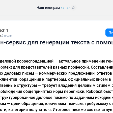
Наш телеграм
канал
ied11
По
ux
6 июль
н-сервис для генерации текста с пом
 деловой корреспонденцией — актуальное применение ге
obotext для представителей разных профессий. Составлен
х деловых писем — коммерческих предложений, ответов
клиентов, обращений к партнёрам, официальных писем в
твенные структуры — требует владения деловым стилем 
соблюдения общепринятых норм переписки. Robotext быс
структурированное деловое письмо по заданным исходны
ам — цели обращения, ключевым тезисам, требуемому с
сти, категории получателя. Итоговое письмо соответствуе