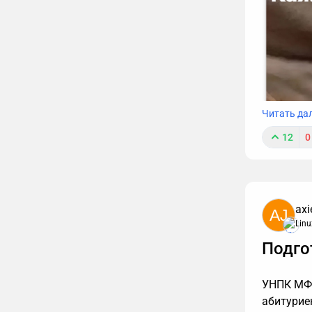
Читать да
12
0
axi
AJ
Linu
К сожале
Подго
обязаны т
интересн
упустить
УНПК МФТ
расскажу
абитурие