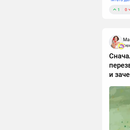
1
0
Ма
Сер
Снача
перез
и зач