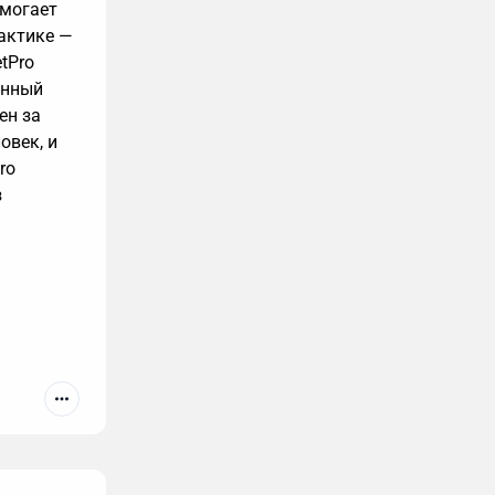
омогает
рактике —
tPro
енный
ен за
овек, и
ro
з