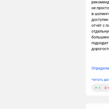
рекоменд
не просто
в шопинге
доступен
отчёт с 
отдельну
большинс
подходит
дорогост
Определи
Читать да
1
0