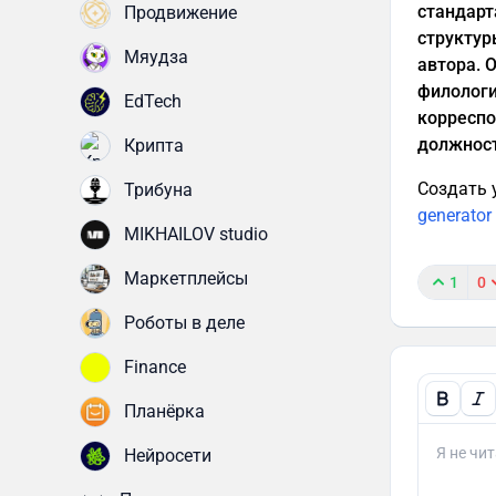
стандарт
Продвижение
структур
Мяудза
автора. 
филологи
EdTech
корреспо
должност
Крипта
Создать 
Трибуна
generator
MIKHAILOV studio
Маркетплейсы
1
0
Роботы в деле
Finance
Планёрка
Нейросети