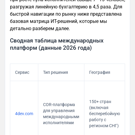
разгружая линейную бухгалтерию в 4,5 раза. Для
быстрой навигации по рынку ниже представлена
базовая матрица ИТ-решений, которые мы
детально разберем далее.
Сводная таблица международных
платформ (данные 2026 года)
Сервис
Тип решения
География
Ст
Ко
150+ стран
COR-платформа
3%
(включая
для управления
бе
4dev.com
бесперебойную
международными
по
работу с
исполнителями
пл
регионом СНГ)
ак