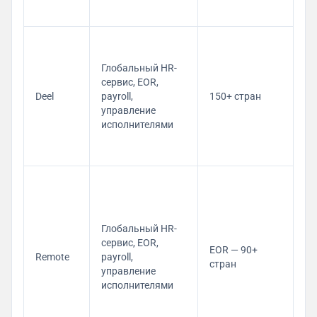
Co
Ma
Глобальный HR-
— 
сервис, EOR,
Co
Deel
payroll,
150+ стран
of
управление
от
исполнителями
— 
со
в 
Co
Ma
— 
Co
Глобальный HR-
Ma
сервис, EOR,
EOR — 90+
Pl
Remote
payroll,
стран
Co
управление
of
исполнителями
от
— 