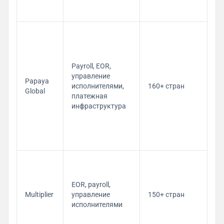
со
в 
Co
So
$5
Co
Payroll, EOR,
of
управление
Papaya
от
исполнителями,
160+ стран
Global
Pa
платежная
— 
инфраструктура
Pa
OS
$3
тр
Co
— 
ак
EOR, payroll,
ко
Multiplier
управление
150+ стран
EO
исполнителями
$4
со