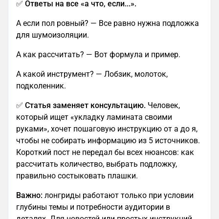
✅
Ответы на все «а что, если...».
А если пол ровный? — Все равно нужна подложка
для шумоизоляции.
А как рассчитать? — Вот формула и пример.
А какой инструмент? — Лобзик, молоток,
подколенник.
✅
Статья заменяет консультацию.
Человек,
который ищет «укладку ламината своими
руками», хочет пошаговую инструкцию от а до я,
чтобы не собирать информацию из 5 источников.
Короткий пост не передал бы всех нюансов: как
рассчитать количество, выбрать подложку,
правильно состыковать плашки.
Важно:
лонгриды работают только при условии
глубины темы и потребности аудитории в
деталях. Для новостей или простых инструкций