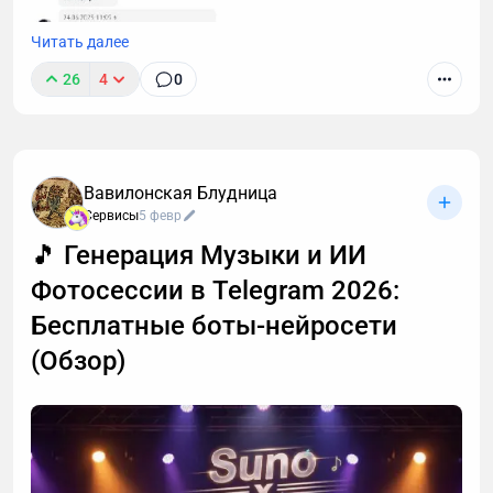
Читать далее
26
4
0
Вавилонская Блудница
Мне в поддержку недавно написали, что я
Сервисы
5 февр
обсчитался и вместо 2 часов расшифровал только
🎵 Генерация Музыки и ИИ
120 минут. Причем уже не первая такая претензия.
Фотосессии в Telegram 2026:
Я решил разобраться, откуда ноги растут 🦶
Бесплатные боты-нейросети
(Обзор)