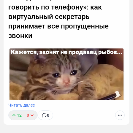
говорить по телефону»: как
виртуальный секретарь
принимает все пропущенные
звонки
Читать далее
12
0
0
К сожалению, звонок с незнакомого номера — это
обычно спам. И вы не обязаны тратить время,